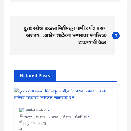
P
दुरावस्थेचा कळस!भितींमधून पाणी,वर्गात बसणं
o
अशक्य…अखेर शाळेच्या छप्परावर प्लास्टिक
टाकण्याची वेळ!
s
t
n
Related Posts
a
v
i
अमोल भालेराव
g
महाराष्ट्र
,
कोकण
,
रायगड
,
शिक्षण
,
शैक्षणिक
July 17, 2026
a