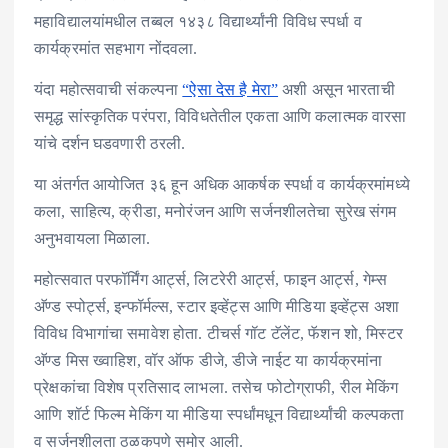
महाविद्यालयांमधील तब्बल १४३८ विद्यार्थ्यांनी विविध स्पर्धा व
कार्यक्रमांत सहभाग नोंदवला.
यंदा महोत्सवाची संकल्पना
“ऐसा देस है मेरा”
अशी असून भारताची
समृद्ध सांस्कृतिक परंपरा, विविधतेतील एकता आणि कलात्मक वारसा
यांचे दर्शन घडवणारी ठरली.
या अंतर्गत आयोजित ३६ हून अधिक आकर्षक स्पर्धा व कार्यक्रमांमध्ये
कला, साहित्य, क्रीडा, मनोरंजन आणि सर्जनशीलतेचा सुरेख संगम
अनुभवायला मिळाला.
महोत्सवात परफॉर्मिंग आर्ट्स, लिटरेरी आर्ट्स, फाइन आर्ट्स, गेम्स
अ‍ॅण्ड स्पोर्ट्स, इन्फॉर्मल्स, स्टार इव्हेंट्स आणि मीडिया इव्हेंट्स अशा
विविध विभागांचा समावेश होता. टीचर्स गॉट टॅलेंट, फॅशन शो, मिस्टर
अ‍ॅण्ड मिस ख्वाहिश, वॉर ऑफ डीजे, डीजे नाईट या कार्यक्रमांना
प्रेक्षकांचा विशेष प्रतिसाद लाभला. तसेच फोटोग्राफी, रील मेकिंग
आणि शॉर्ट फिल्म मेकिंग या मीडिया स्पर्धांमधून विद्यार्थ्यांची कल्पकता
व सर्जनशीलता ठळकपणे समोर आली.