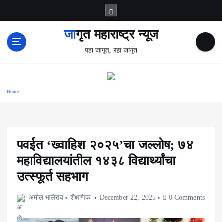
S
k
i
जागृत महाराष्ट्र न्यूज
p
पहा जागृत, रहा जागृत
t
o
c
o
Home
n
t
e
n
t
पवईत ‘ख्वाहिश २०२५’चा जल्लोष; ७४
महाविद्यालयांतील १४३८ विद्यार्थ्यांचा
उत्स्फूर्त सहभाग
अमोल भालेराव
शैक्षणिक
December 22, 2025
0 Comments