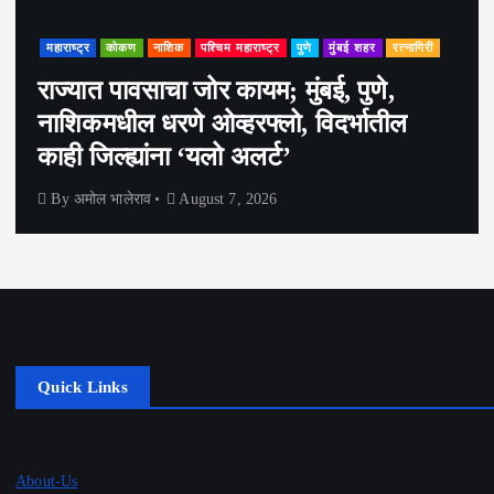
महाराष्ट्र
कोकण
नाशिक
पश्चिम महाराष्ट्र
पुणे
मुंबई शहर
रत्नागिरी
राज्यात पावसाचा जोर कायम; मुंबई, पुणे,
नाशिकमधील धरणे ओव्हरफ्लो, विदर्भातील
काही जिल्ह्यांना ‘यलो अलर्ट’
By
अमोल भालेराव
August 7, 2026
Quick Links
About-Us