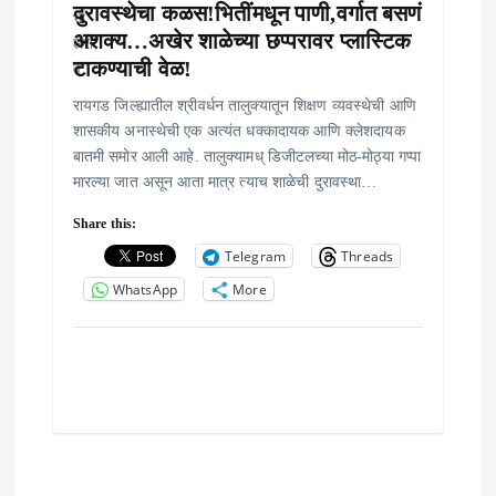
दुरावस्थेचा कळस!भितींमधून पाणी,वर्गात बसणं
t
अशक्य…अखेर शाळेच्या छप्परावर प्लास्टिक
i
टाकण्याची वेळ!
रायगड जिल्ह्यातील श्रीवर्धन तालुक्यातून शिक्षण व्यवस्थेची आणि
o
शासकीय अनास्थेची एक अत्यंत धक्कादायक आणि क्लेशदायक
n
बातमी समोर आली आहे. तालुक्यामध् डिजीटलच्या मोठ-मोठ्या गप्पा
मारल्या जात असून आता मात्र त्याच शाळेची दुरावस्था…
Share this:
Telegram
Threads
WhatsApp
More