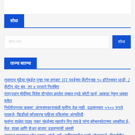
शोधा
शोधा
ताज्या बातम्या
तुकाराम मुंढेंचा मुंबईत पुन्हा एक दणका! IIT पवईच्या कँटीनसह १० हॉटेल्सवर धाडी, 2
कँटीन थेट बंद, तर ४ परवाने निलंबित
पंतप्रधान मोदींच्या विदेश दौऱ्यांवर झालेत तब्बल एवढे कोटी खर्च; आकडा ऐकून धक्का
बसेल
निर्दयीपणाचा कळस! अंत्यसंस्कारासाठी मुलींना वेळ नाही, वृद्धाश्रमात ५१०० रुपये
पाठवले, व्हिडीओ कॉलवरच पाहिला वडिलांचा अंत्यविधी
मुलांना शाळेत पाठवू नका! मुंबईच्या महापौर रितू तावडे यांना बॉम्बस्फोटाच्या धमकीचा ई-
मेल; शाळा आणि शेअर बाजार उडवण्याची धमकी