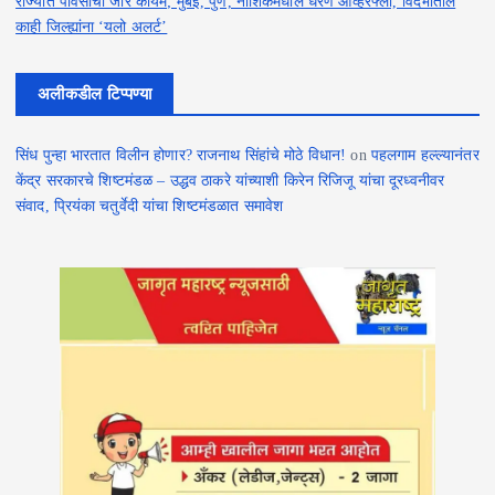
राज्यात पावसाचा जोर कायम; मुंबई, पुणे, नाशिकमधील धरणे ओव्हरफ्लो, विदर्भातील
काही जिल्ह्यांना ‘यलो अलर्ट’
अलीकडील टिप्पण्या
सिंध पुन्हा भारतात विलीन होणार? राजनाथ सिंहांचे मोठे विधान!
on
पहलगाम हल्ल्यानंतर
केंद्र सरकारचे शिष्टमंडळ – उद्धव ठाकरे यांच्याशी किरेन रिजिजू यांचा दूरध्वनीवर
संवाद, प्रियंका चतुर्वेदी यांचा शिष्टमंडळात समावेश