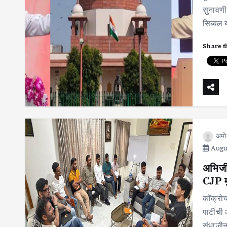
सुनावणी
सिब्बल 
Share t
अमो
Augus
अभिजी
CJP मु
कॉक्रोच
पार्टीची
संभाजीन