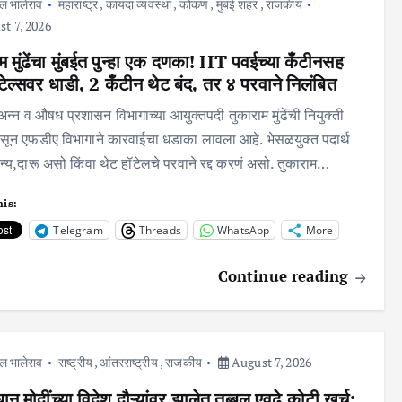
ल भालेराव
महाराष्ट्र
,
कायदा व्यवस्था
,
कोकण
,
मुंबई शहर
,
राजकीय
t 7, 2026
म मुंढेंचा मुंबईत पुन्हा एक दणका! IIT पवईच्या कँटीनसह
ेल्सवर धाडी, 2 कँटीन थेट बंद, तर ४ परवाने निलंबित
अन्न व औषध प्रशासन विभागाच्या आयुक्तपदी तुकाराम मुंढेंची नियुक्ती
ासून एफडीए विभागाने कारवाईचा धडाका लावला आहे. भेसळयुक्त पदार्थ
न्य,दारू असो किंवा थेट हॉटेलचे परवाने रद्द करणं असो. तुकाराम…
his:
Telegram
Threads
WhatsApp
More
Continue reading
ल भालेराव
राष्ट्रीय
,
आंतरराष्ट्रीय
,
राजकीय
August 7, 2026
धान मोदींच्या विदेश दौऱ्यांवर झालेत तब्बल एवढे कोटी खर्च;