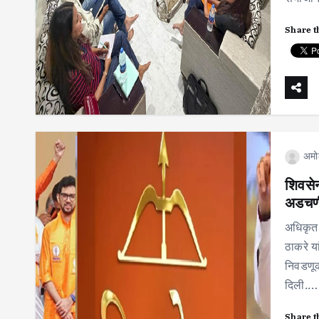
Share t
अमो
शिवसेन
अडचणीत
अधिकृत 
ठाकरे या
निवडणूक
दिली.…
Share t