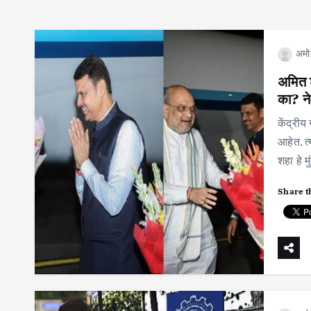
अमो
अमित श
का? न
केंद्री
आहेत. त्
शहा हे 
Share t