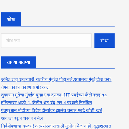
शोधा
शोधा
ताज्या बातम्या
अमित शहा शुक्रवारी रात्रीच मुंबईत पोहोचले;अचानक मुंबई दौरा का?
नेमकं कारण कारण समोर आलं
तुकाराम मुंढेंचा मुंबईत पुन्हा एक दणका! IIT पवईच्या कँटीनसह १०
हॉटेल्सवर धाडी, 2 कँटीन थेट बंद, तर ४ परवाने निलंबित
पंतप्रधान मोदींच्या विदेश दौऱ्यांवर झालेत तब्बल एवढे कोटी खर्च;
आकडा ऐकून धक्का बसेल
निर्दयीपणाचा कळस! अंत्यसंस्कारासाठी मुलींना वेळ नाही, वृद्धाश्रमात