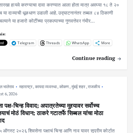
सारखा हायवे करण्याचा दावा करण्यात आला होता मात्र अवघ्या १८ ते २०
च या दाव्याची धूळधाण उडाली आहे. उद्घाटनानंतर तब्बल ८४ ठिकाणी
ल्याने या हजारो कोटींच्या प्रकल्पाच्या गुणवत्तेवर गंभीर…
his:
Telegram
Threads
WhatsApp
More
Continue reading
ल भालेराव
महाराष्ट्र
,
कायदा व्यवस्था
,
कोकण
,
मुंबई शहर
,
राजकीय
t 6, 2026
 पक्ष-चिन्ह विवाद; अपात्रतेच्या मुद्द्यावर सर्वोच्च
लयाचं मोठं विधान; ठाकरे गटातर्फे सिब्बल यांचा मोठा
वाद
 ५ ऑगस्ट २०२६ शिवसेना पक्षाचं चिन्ह आणि नाव यावर सुप्रीम कोर्टात