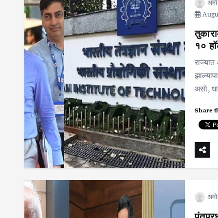
अमो
Augus
तुकारा
१० हॉट
राज्यात 
झाल्याप
असो, धा
Share t
अमो
पंतप्र