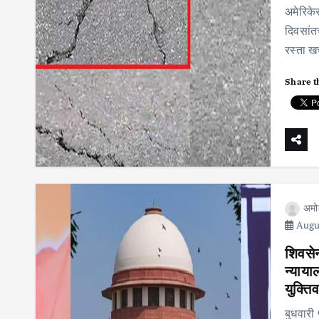
अमेरिके
दिवसांत
रस्ता खच
Share t
अमो
Augus
शिवसेना
न्याया
युक्ति
बुधवारी