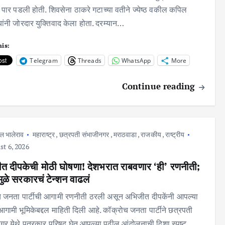
 पार पडली होती. शिवसेना ठाकरे गटाच्या वतीने ज्येष्ठ वकील कपिल
यांनी जोरदार युक्तिवाद केला होता. दरम्यान…
his:
Telegram
Threads
WhatsApp
More
Continue reading
ल भालेराव
महाराष्ट्र
,
छत्रपती संभाजीनगर
,
मराठवाडा
,
राजकीय
,
राष्ट्रीय
t 6, 2026
त दीपकेची मोठी घोषणा! देशभरात राबवणार ‘ही’ रणनीती;
ळे सरकारचं टेन्शन वाढलं
 जनता पार्टीची आगामी रणनीती ठरली असून अभिजीत दीपकेंनी आपल्या
 आगामी भूमिकेबद्दल माहिती दिली आहे. कॉक्रोच जनता पार्टीने छत्रपती
गर येथे पत्रकार परिषद घेत आपल्या पुढील आंदोलनाची दिशा स्पष्ट…