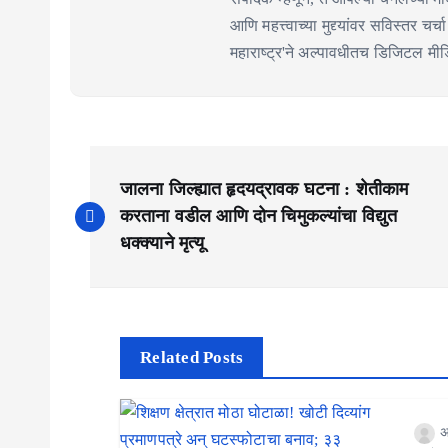
आणि महत्त्वाच्या मुद्द्यांवर सविस्तर चर
महाराष्ट्र'ने अल्पावधीतच डिजिटल मीडिय
P
जालना जिल्ह्यात हृदयद्रावक घटना : शेतीकाम
o
करताना वडील आणि दोन चिमुकल्यांचा विद्युत
s
धक्क्याने मृत्यू
t
n
a
Related Posts
v
अ
i