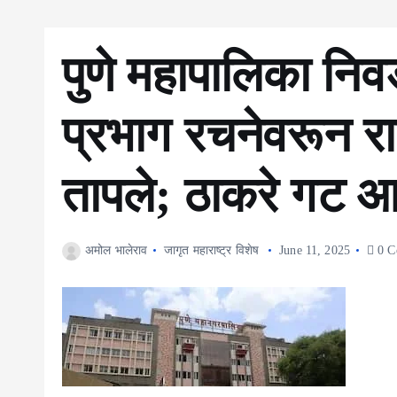
पुणे महापालिका नि
प्रभाग रचनेवरून 
तापले; ठाकरे गट आण
अमोल भालेराव
जागृत महाराष्ट्र विशेष
June 11, 2025
0 C