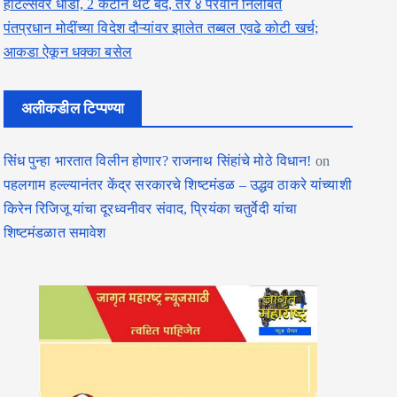
हॉटेल्सवर धाडी, 2 कँटीन थेट बंद, तर ४ परवाने निलंबित
पंतप्रधान मोदींच्या विदेश दौऱ्यांवर झालेत तब्बल एवढे कोटी खर्च;
आकडा ऐकून धक्का बसेल
अलीकडील टिप्पण्या
सिंध पुन्हा भारतात विलीन होणार? राजनाथ सिंहांचे मोठे विधान!
on
पहलगाम हल्ल्यानंतर केंद्र सरकारचे शिष्टमंडळ – उद्धव ठाकरे यांच्याशी
किरेन रिजिजू यांचा दूरध्वनीवर संवाद, प्रियंका चतुर्वेदी यांचा
शिष्टमंडळात समावेश