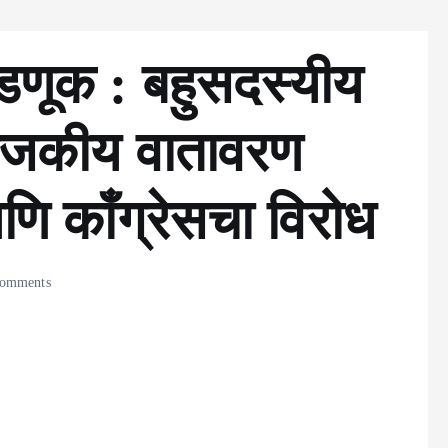
वडणूक : बहुसदस्यीय
राजकीय वातावरण
ि काँग्रेसचा विरोध
omments