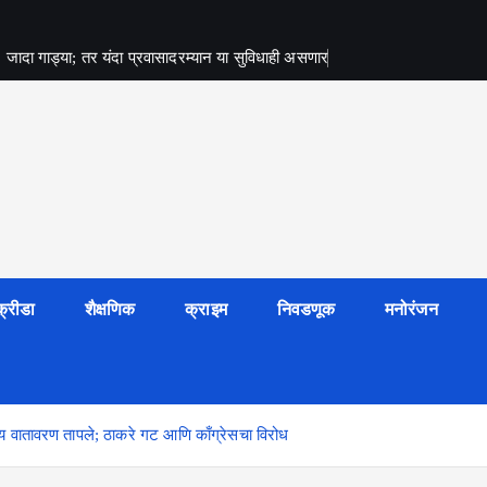
जादा गाड्या; तर यंदा प्रवासादरम्यान या सुविधाही असणार
क्रीडा
शैक्षणिक
क्राइम
निवडणूक
मनोरंजन
य वातावरण तापले; ठाकरे गट आणि काँग्रेसचा विरोध