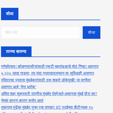
शोधा
शोधा
ताज्या बातम्या
गणेशोत्सव! कोकणवासीयांसाठी एसटी महामंडळाचे मोठं गिफ्ट! धावणार
५,२२० जादा गाड्या; तर यंदा प्रवासादरम्यान या सुविधाही असणार
रविवारचा प्रवास मुंबईकरांसाठी ठरू शकते डोकेदुखी! या मार्गांवर
असणार आहे ‘मेगा ब्लॉक’
अमित शहा शुक्रवारी रात्रीच मुंबईत पोहोचले;अचानक मुंबई दौरा का?
नेमकं कारण कारण समोर आलं
तुकाराम मुंढेंचा मुंबईत पुन्हा एक दणका! IIT पवईच्या कँटीनसह १०