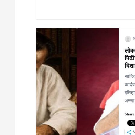
अ
लोकश
पिढी
दिशा
साहित
कादंब
इतिहा
अण्णा
Share 