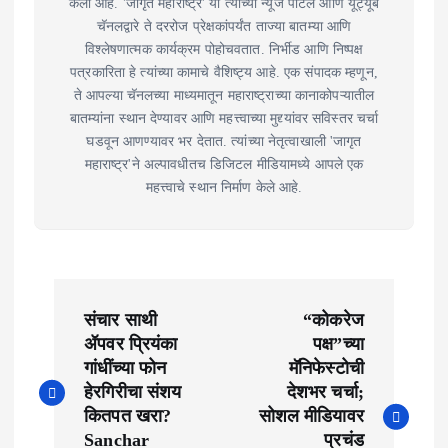
केला आहे. 'जागृत महाराष्ट्र' या त्यांच्या न्यूज पोर्टल आणि यूट्यूब
चॅनलद्वारे ते दररोज प्रेक्षकांपर्यंत ताज्या बातम्या आणि
विश्लेषणात्मक कार्यक्रम पोहोचवतात. निर्भीड आणि निष्पक्ष
पत्रकारिता हे त्यांच्या कामाचे वैशिष्ट्य आहे. एक संपादक म्हणून,
ते आपल्या चॅनलच्या माध्यमातून महाराष्ट्राच्या कानाकोपऱ्यातील
बातम्यांना स्थान देण्यावर आणि महत्त्वाच्या मुद्द्यांवर सविस्तर चर्चा
घडवून आणण्यावर भर देतात. त्यांच्या नेतृत्वाखाली 'जागृत
महाराष्ट्र'ने अल्पावधीतच डिजिटल मीडियामध्ये आपले एक
महत्त्वाचे स्थान निर्माण केले आहे.
P
संचार साथी
“कोकरेज
o
ॲपवर प्रियंका
पक्ष”च्या
गांधींच्या फोन
मॅनिफेस्टोची
s
हेरगिरीचा संशय
देशभर चर्चा;
t
कितपत खरा?
सोशल मीडियावर
Sanchar
प्रचंड