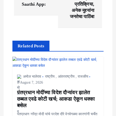
n
Saathi App:
प्रतिक्रिया,
अनेक मुद्द्यांना
a
जनतेचा पाठिंबा
v
i
g
Related Posts
a
t
i
अमोल भालेराव
राष्ट्रीय
,
आंतरराष्ट्रीय
,
राजकीय
August 7, 2026
o
पंतप्रधान मोदींच्या विदेश दौऱ्यांवर झालेत
n
तब्बल एवढे कोटी खर्च; आकडा ऐकून धक्का
बसेल
पंतप्रधान नरेंद्र मोदी यांचे परदेश दौरे वेगवेगळ्या कारणांनी चर्चेत