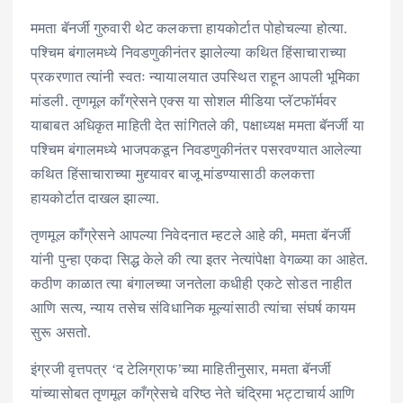
ममता बॅनर्जी गुरुवारी थेट कलकत्ता हायकोर्टात पोहोचल्या होत्या.
पश्चिम बंगालमध्ये निवडणुकीनंतर झालेल्या कथित हिंसाचाराच्या
प्रकरणात त्यांनी स्वतः न्यायालयात उपस्थित राहून आपली भूमिका
मांडली. तृणमूल काँग्रेसने एक्स या सोशल मीडिया प्लॅटफॉर्मवर
याबाबत अधिकृत माहिती देत सांगितले की, पक्षाध्यक्ष ममता बॅनर्जी या
पश्चिम बंगालमध्ये भाजपकडून निवडणुकीनंतर पसरवण्यात आलेल्या
कथित हिंसाचाराच्या मुद्द्यावर बाजू मांडण्यासाठी कलकत्ता
हायकोर्टात दाखल झाल्या.
तृणमूल काँग्रेसने आपल्या निवेदनात म्हटले आहे की, ममता बॅनर्जी
यांनी पुन्हा एकदा सिद्ध केले की त्या इतर नेत्यांपेक्षा वेगळ्या का आहेत.
कठीण काळात त्या बंगालच्या जनतेला कधीही एकटे सोडत नाहीत
आणि सत्य, न्याय तसेच संविधानिक मूल्यांसाठी त्यांचा संघर्ष कायम
सुरू असतो.
इंग्रजी वृत्तपत्र ‘द टेलिग्राफ’च्या माहितीनुसार, ममता बॅनर्जी
यांच्यासोबत तृणमूल काँग्रेसचे वरिष्ठ नेते चंद्रिमा भट्टाचार्य आणि