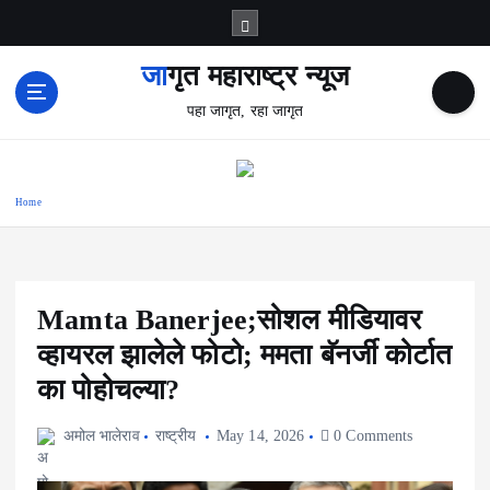
S
k
i
जागृत महाराष्ट्र न्यूज
p
पहा जागृत, रहा जागृत
t
o
c
o
Home
n
t
e
n
t
Mamta Banerjee;सोशल मीडियावर
व्हायरल झालेले फोटो; ममता बॅनर्जी कोर्टात
का पोहोचल्या?
अमोल भालेराव
राष्ट्रीय
May 14, 2026
0 Comments