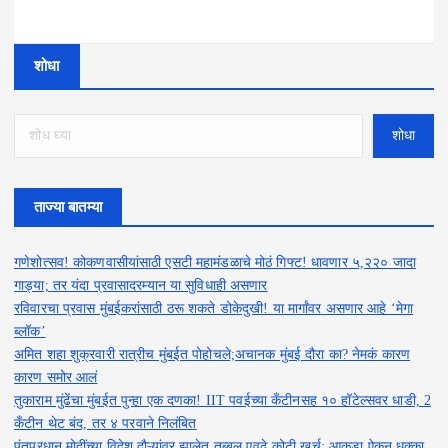
शोधा
शोधा
ताज्या बातम्या
गणेशोत्सव! कोकणवासीयांसाठी एसटी महामंडळाचे मोठं गिफ्ट! धावणार ५,२२० जादा
गाड्या; तर यंदा प्रवासादरम्यान या सुविधाही असणार
रविवारचा प्रवास मुंबईकरांसाठी ठरू शकते डोकेदुखी! या मार्गांवर असणार आहे ‘मेगा
ब्लॉक’
अमित शहा शुक्रवारी रात्रीच मुंबईत पोहोचले;अचानक मुंबई दौरा का? नेमकं कारण
कारण समोर आलं
तुकाराम मुंढेंचा मुंबईत पुन्हा एक दणका! IIT पवईच्या कँटीनसह १० हॉटेल्सवर धाडी, 2
कँटीन थेट बंद, तर ४ परवाने निलंबित
पंतप्रधान मोदींच्या विदेश दौऱ्यांवर झालेत तब्बल एवढे कोटी खर्च; आकडा ऐकून धक्का