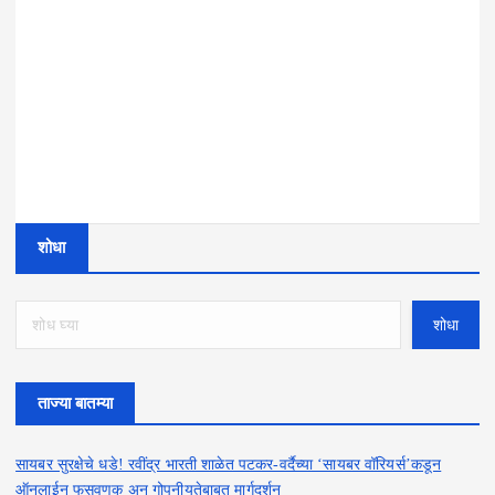
शोधा
शोधा
ताज्या बातम्या
सायबर सुरक्षेचे धडे! रवींद्र भारती शाळेत पटकर-वर्दैच्या ‘सायबर वॉरियर्स’कडून
ऑनलाईन फसवणूक अन् गोपनीयतेबाबत मार्गदर्शन