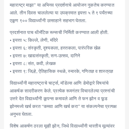
महाराष्ट्र माझा” या अभिनव प्रदर्शनाचे आयोजन नुकतेच करण्यात
आले. तीन दिवस चाललेल्या या उपक्रमात इयत्ता ५ ते ९ पर्यंतच्या
एकूण ९०० विद्यार्थ्यांनी उत्साहाने सहभाग घेतला.
प्रदर्शनात पाच थीमॅटिक रूम्सची निर्मिती करण्यात आली होती.
• इयत्ता ५: किल्ले, लेणी, मंदिरे
• इयत्ता ६: संस्कृती, दृश्यकला, हस्तकला, पारंपरिक खेळ
• इयत्ता ७: खाद्यसंस्कृती, सण-उत्सव, दागिने
• इयत्ता ८: संत, कवी, लेखक
• इयत्ता ९: जिल्हे, ऐतिहासिक स्थळे, स्मारके, गणितज्ञ व शास्त्रज्ञ
विद्यार्थ्यांनी महाराष्ट्राचे चार्ट्स, मॉडेल्स आणि डेमोद्वारे विषयांचे
आकर्षक सादरीकरण केले. प्रत्येक रूमनंतर विचारलेल्या प्रश्नांची
उत्तरे देत विद्यार्थ्यांनी कूपन्स कमावले आणि ते फन झोन व फूड
झोनमध्ये खर्च करत “कमवा आणि खर्च करा” या संकल्पनेचा प्रत्यक्ष
अनुभव घेतला.
विशेष आकर्षण ठरला मूव्ही झोन, जिथे विद्यार्थ्यांनी भारतीय मूल्यांवर