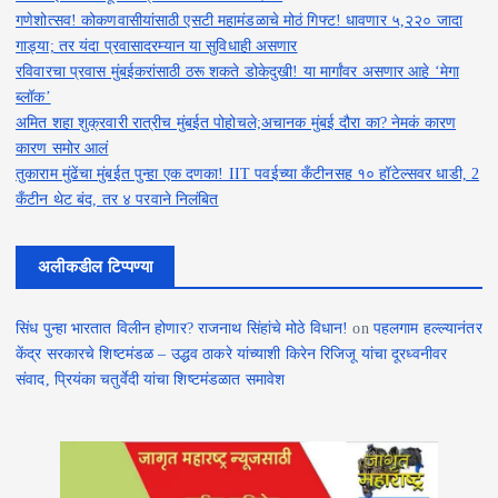
गणेशोत्सव! कोकणवासीयांसाठी एसटी महामंडळाचे मोठं गिफ्ट! धावणार ५,२२० जादा
गाड्या; तर यंदा प्रवासादरम्यान या सुविधाही असणार
रविवारचा प्रवास मुंबईकरांसाठी ठरू शकते डोकेदुखी! या मार्गांवर असणार आहे ‘मेगा
ब्लॉक’
अमित शहा शुक्रवारी रात्रीच मुंबईत पोहोचले;अचानक मुंबई दौरा का? नेमकं कारण
कारण समोर आलं
तुकाराम मुंढेंचा मुंबईत पुन्हा एक दणका! IIT पवईच्या कँटीनसह १० हॉटेल्सवर धाडी, 2
कँटीन थेट बंद, तर ४ परवाने निलंबित
अलीकडील टिप्पण्या
सिंध पुन्हा भारतात विलीन होणार? राजनाथ सिंहांचे मोठे विधान!
on
पहलगाम हल्ल्यानंतर
केंद्र सरकारचे शिष्टमंडळ – उद्धव ठाकरे यांच्याशी किरेन रिजिजू यांचा दूरध्वनीवर
संवाद, प्रियंका चतुर्वेदी यांचा शिष्टमंडळात समावेश