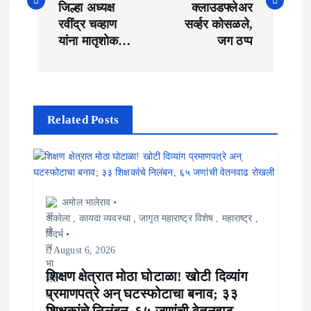
जिल्हा अध्यक्ष
क्लाउडफ्लेअर
t
रवींद्र चव्हाण
सर्व्हर कोसळले,
यांना मातृशोक…
जग ठप्प
n
a
v
Related Posts
i
g
a
अमोल भालेराव
t
अकोला
,
कायदा व्यवस्था
,
जागृत महाराष्ट्र विशेष
,
महाराष्ट्र
,
विदर्भ
i
August 6, 2026
o
शिक्षण क्षेत्रात मोठा घोटाळा! खोटी दिव्यांग
प्रमाणपत्रे अन् घटस्फोटाचा बनाव; ३३
n
शिक्षकांचे निलंबन, ६५ जणांची वेतनवाढ