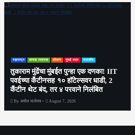
महाराष्ट्र
कायदा व्यवस्था
कोकण
मुंबई शहर
राजकीय
तुकाराम मुंढेंचा मुंबईत पुन्हा एक दणका! IIT
पवईच्या कँटीनसह १० हॉटेल्सवर धाडी, 2
कँटीन थेट बंद, तर ४ परवाने निलंबित
By
अमोल भालेराव
August 7, 2026