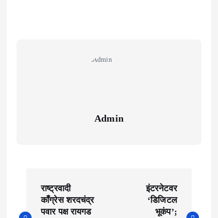
Admin
P
राष्ट्रवादी
इंटरनेटवर
o
काँग्रेस शरदचंद्र
‘डिजिटल
पवार पक्ष रायगड
भूकंप’;
s