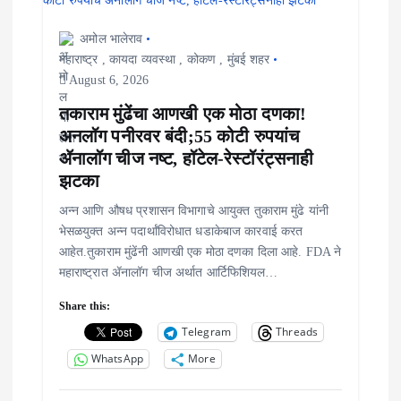
g
a
अमोल भालेराव
महाराष्ट्र
,
कायदा व्यवस्था
,
कोकण
,
मुंबई शहर
t
August 6, 2026
i
तकाराम मुंढेंचा आणखी एक मोठा दणका!
अनलॉग पनीरवर बंदी;55 कोटी रुपयांच
o
ॲनालॉग चीज नष्ट, हॉटेल-रेस्टॉरंट्सनाही
झटका
n
अन्न आणि औषध प्रशासन विभागाचे आयुक्त तुकाराम मुंढे यांनी
भेसळयुक्त अन्न पदार्थांविरोधात धडाकेबाज कारवाई करत
आहेत.तुकाराम मुंढेंनी आणखी एक मोठा दणका दिला आहे. FDA ने
महाराष्ट्रात ॲनालॉग चीज अर्थात आर्टिफिशियल…
Share this:
Telegram
Threads
WhatsApp
More