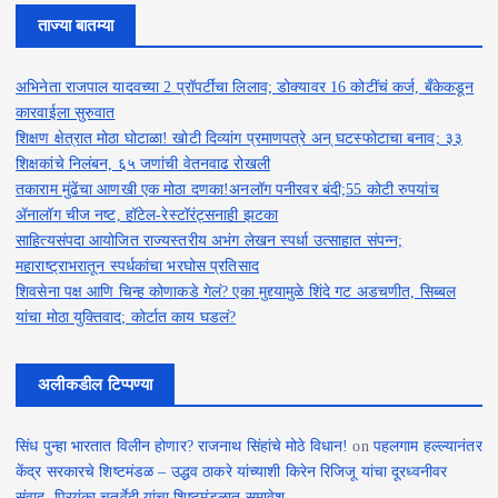
ताज्या बातम्या
अभिनेता राजपाल यादवच्या 2 प्रॉपर्टींचा लिलाव; डोक्यावर 16 कोटींचं कर्ज, बँकेकडून
कारवाईला सुरुवात
शिक्षण क्षेत्रात मोठा घोटाळा! खोटी दिव्यांग प्रमाणपत्रे अन् घटस्फोटाचा बनाव; ३३
शिक्षकांचे निलंबन, ६५ जणांची वेतनवाढ रोखली
तकाराम मुंढेंचा आणखी एक मोठा दणका!अनलॉग पनीरवर बंदी;55 कोटी रुपयांच
ॲनालॉग चीज नष्ट, हॉटेल-रेस्टॉरंट्सनाही झटका
साहित्यसंपदा आयोजित राज्यस्तरीय अभंग लेखन स्पर्धा उत्साहात संपन्न;
महाराष्ट्राभरातून स्पर्धकांचा भरघोस प्रतिसाद
शिवसेना पक्ष आणि चिन्ह कोणाकडे गेलं? एका मुद्द्यामुळे शिंदे गट अडचणीत, सिब्बल
यांचा मोठा युक्तिवाद; कोर्टात काय घडलं?
अलीकडील टिप्पण्या
सिंध पुन्हा भारतात विलीन होणार? राजनाथ सिंहांचे मोठे विधान!
on
पहलगाम हल्ल्यानंतर
केंद्र सरकारचे शिष्टमंडळ – उद्धव ठाकरे यांच्याशी किरेन रिजिजू यांचा दूरध्वनीवर
संवाद, प्रियंका चतुर्वेदी यांचा शिष्टमंडळात समावेश