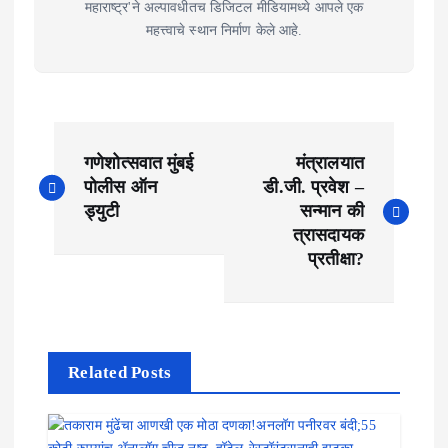
महाराष्ट्र'ने अल्पावधीतच डिजिटल मीडियामध्ये आपले एक
महत्त्वाचे स्थान निर्माण केले आहे.
P
गणेशोत्सवात मुंबई
मंत्रालयात
o
पोलीस ऑन
डी.जी. प्रवेश –
ड्युटी
सन्मान की
s
त्रासदायक
t
प्रतीक्षा?
n
a
v
Related Posts
i