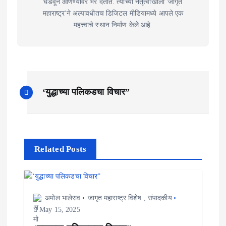
घडवून आणण्यावर भर देतात. त्यांच्या नेतृत्वाखाली 'जागृत
महाराष्ट्र'ने अल्पावधीतच डिजिटल मीडियामध्ये आपले एक
महत्त्वाचे स्थान निर्माण केले आहे.
P
‘युद्धाच्या पलिकडचा विचार”
o
s
t
Related Posts
n
a
v
अमोल भालेराव
जागृत महाराष्ट्र विशेष
,
संपादकीय
May 15, 2025
i