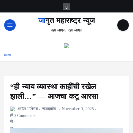
S
k
i
जागृत महाराष्ट्र न्यूज
p
पहा जागृत, रहा जागृत
t
o
c
o
Home
n
t
e
n
t
“ही न्याय व्यवस्था काहींची रखेल
झाली…” — आजचा कटू आरसा
अमोल भालेराव
संपादकीय
November 9, 2025
0 Comments