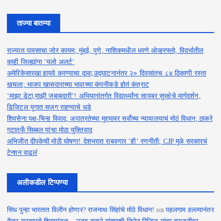
ताज्या बातम्या
राज्यात पावसाचा जोर कायम; मुंबई, पुणे, नाशिकमधील धरणे ओव्हरफ्लो, विदर्भातील
काही जिल्ह्यांना ‘यलो अलर्ट’
अमेरिकेसारखा हायवे करण्याचा दावा,उद्घाटनानंतर २० दिवसांतच ८४ ठिकाणी रस्ता
खचला; भाजप खासदाराच्या भावाच्या कंपनीकडे होतं कंत्राट
‘माझा डेटा,माझी जबाबदारी’! अभियानांतर्गत विद्यार्थ्यांना सायबर सुरक्षेचे मार्गदर्शन,
डिजिटल युगात सजग राहण्याचे धडे
शिवसेना पक्ष-चिन्ह विवाद; अपात्रतेच्या मुद्द्यावर सर्वोच्च न्यायालयाचं मोठं विधान; ठाकरे
गटातर्फे सिब्बल यांचा मोठा युक्तिवाद
अभिजीत दीपकेची मोठी घोषणा! देशभरात राबवणार ‘ही’ रणनीती; CJP मुळे सरकारचं
टेन्शन वाढलं
अलीकडील टिप्पण्या
सिंध पुन्हा भारतात विलीन होणार? राजनाथ सिंहांचे मोठे विधान!
on
पहलगाम हल्ल्यानंतर
केंद्र सरकारचे शिष्टमंडळ – उद्धव ठाकरे यांच्याशी किरेन रिजिजू यांचा दूरध्वनीवर