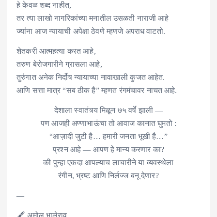
हे केवळ शब्द नाहीत,
तर त्या लाखो नागरिकांच्या मनातील उसळती नाराजी आहे
ज्यांना आज न्यायाची अपेक्षा ठेवणे म्हणजे अपराध वाटतो.
शेतकरी आत्महत्या करत आहे,
तरुण बेरोजगारीने ग्रासला आहे,
तुरुंगात अनेक निर्दोष न्यायाच्या नावाखाली कुजत आहेत.
आणि सत्ता मात्र “सब ठीक है” म्हणत रंगमंचावर नाचत आहे.
देशाला स्वातंत्र्य मिळून ७५ वर्षे झाली —
पण आजही अण्णाभाऊंचा तो आवाज कानात घुमतो :
“आज़ादी जुटी है… हमारी जनता भूखी है…”
प्रश्न आहे — आपण हे मान्य करणार का?
की पुन्हा एकदा आपल्याच लाचारीने या व्यवस्थेला
रंगीन, भ्रष्ट आणि निर्लज्ज बनू देणार?
—
🖋️ अमोल भालेराव