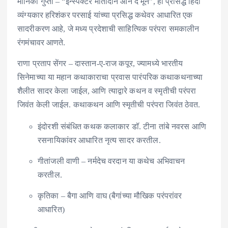
मोनिका गुप्ता – “इन्स्पेक्टर मातादीन ऑन द मून”, ही प्रसिद्ध हिंदी
व्यंग्यकार हरिशंकर परसाई यांच्या प्रसिद्ध कथेवर आधारित एक
सादरीकरण आहे, जे मध्य प्रदेशाची साहित्यिक परंपरा समकालीन
रंगमंचावर आणते.
राणा प्रताप सेंगर – दास्तान-ए-राज कपूर, ज्यामध्ये भारतीय
सिनेमाच्या या महान कथाकाराचा प्रवास पारंपरिक कथाकथनाच्या
शैलीत सादर केला जाईल, आणि त्याद्वारे कथन व स्मृतीची परंपरा
जिवंत केली जाईल. कथाकथन आणि स्मृतीची परंपरा जिवंत ठेवत.
इंदोरशी संबंधित कथक कलाकार डॉ. टीना तांबे नवरस आणि
रसनायिकांवर आधारित नृत्य सादर करतील.
गीतांजली वाणी – नर्मदेच वरदान या कथेच अभिवाचन
करतील.
कृतिका – बैगा आणि वाघ (बैगांच्या मौखिक परंपरांवर
आधारित)