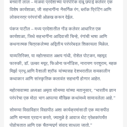
बनवारी लाल – माळवा प्रदेशाच्या पारंपरिक दाबू छपाई कलेवर एक
विशेष कार्यशाळा, जी सहभागींना नैसर्गिक रंग, ब्लॉक प्रिंटिंग आणि
लोकवस्त्र परंपरांची ओळख करून देईल.
पंकज पाटील – मध्य प्रदेशातील गोंड कलेवर आधारित एक
कार्यशाळा, जिथे सहभागींना आदिवासी चिन्हे, रंगांची भाषा आणि
कथनात्मक चित्रकलेच्या अद्वितीय परंपरेबद्दल शिकायला मिळेल.
याव्यतिरिक्त, या महोत्सवात अक्षय गांधी, रोशेल पोटकर, महमूद
फारुकी, डॉ. उल्का मयूर, फिओना फर्नांडिस, नारायण परशुराम, महक
मिर्झा प्रभू आणि वैशाली श्रॉफ यांच्यासह देशभरातील समकालीन
कथाकार आणि सांस्कृतिक कलावंत सहभागी होणार आहेत.
महोत्सवाच्या अध्यक्षा अमृता सोमय्या यांच्या मतानुसार, “भारतीय ज्ञान
परंपरेचा एक मोठा भाग आपल्या मौखिक कथांमध्ये सामावलेला आहे.”
सोमय्या विद्याविहार विद्यापीठ अशा कार्यक्रमांसाठी एक व्यासपीठ
आणि मान्यता प्रदान करते, ज्यामुळे हे आवाज थेट प्रेक्षकांपर्यंत
पोहोचतात आणि एक चैतन्यपूर्ण संवाद साधला जातो.”