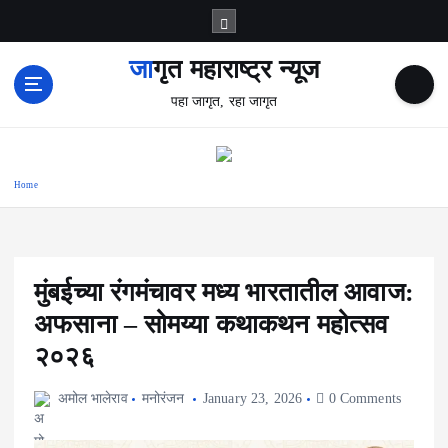
S
k
i
जागृत महाराष्ट्र न्यूज
p
पहा जागृत, रहा जागृत
t
o
c
o
Home
n
t
e
n
t
मुंबईच्या रंगमंचावर मध्य भारतातील आवाज:
अफसाना – सोमय्या कथाकथन महोत्सव
२०२६
अमोल भालेराव
मनोरंजन
January 23, 2026
0 Comments