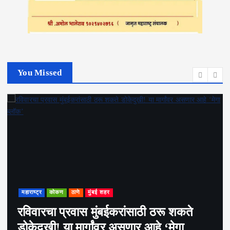
You Missed
महाराष्ट्र
राजकीय
अमित शहा शुक्रवारी रात्रीच मुंबईत
पोहोचले;अचानक मुंबई दौरा का? नेमकं कारण