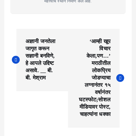
महत्त्वाचे स्थान निर्माण केले आहे.
P
अज्ञानी जनतेला
‘आम्ही खूप
o
जागृत करून
विचार
सज्ञानी बनविणे,
केला,पण…’
s
हे आपले उद्दिष्ट
मराठीतील
t
असावे. __ बी.
लोकप्रिय
बी. मेश्राम
जोडप्याचा
n
लग्नानंतर १५
वर्षानंतर
a
घटस्फोट;सोशल
v
मीडियावर पोस्ट,
चाहत्यांना धक्का
i
g