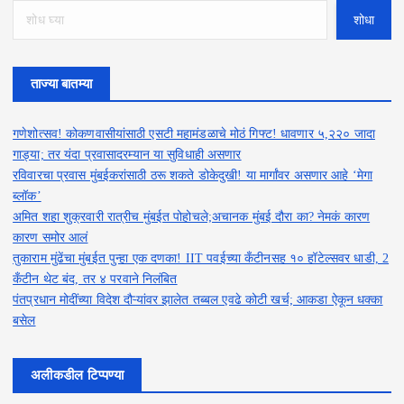
शोधा
ताज्या बातम्या
गणेशोत्सव! कोकणवासीयांसाठी एसटी महामंडळाचे मोठं गिफ्ट! धावणार ५,२२० जादा
गाड्या; तर यंदा प्रवासादरम्यान या सुविधाही असणार
रविवारचा प्रवास मुंबईकरांसाठी ठरू शकते डोकेदुखी! या मार्गांवर असणार आहे ‘मेगा
ब्लॉक’
अमित शहा शुक्रवारी रात्रीच मुंबईत पोहोचले;अचानक मुंबई दौरा का? नेमकं कारण
कारण समोर आलं
तुकाराम मुंढेंचा मुंबईत पुन्हा एक दणका! IIT पवईच्या कँटीनसह १० हॉटेल्सवर धाडी, 2
कँटीन थेट बंद, तर ४ परवाने निलंबित
पंतप्रधान मोदींच्या विदेश दौऱ्यांवर झालेत तब्बल एवढे कोटी खर्च; आकडा ऐकून धक्का
बसेल
अलीकडील टिप्पण्या