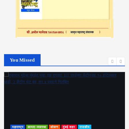
You Missed
महाराष्ट्र
कायदा व्यवस्था
कोकण
मुंबई शहर
राजकीय