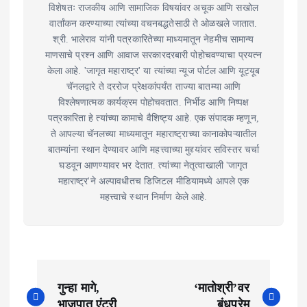
विशेषतः राजकीय आणि सामाजिक विषयांवर अचूक आणि सखोल
वार्तांकन करण्याच्या त्यांच्या वचनबद्धतेसाठी ते ओळखले जातात.
श्री. भालेराव यांनी पत्रकारितेच्या माध्यमातून नेहमीच सामान्य
माणसाचे प्रश्न आणि आवाज सरकारदरबारी पोहोचवण्याचा प्रयत्न
केला आहे. 'जागृत महाराष्ट्र' या त्यांच्या न्यूज पोर्टल आणि यूट्यूब
चॅनलद्वारे ते दररोज प्रेक्षकांपर्यंत ताज्या बातम्या आणि
विश्लेषणात्मक कार्यक्रम पोहोचवतात. निर्भीड आणि निष्पक्ष
पत्रकारिता हे त्यांच्या कामाचे वैशिष्ट्य आहे. एक संपादक म्हणून,
ते आपल्या चॅनलच्या माध्यमातून महाराष्ट्राच्या कानाकोपऱ्यातील
बातम्यांना स्थान देण्यावर आणि महत्त्वाच्या मुद्द्यांवर सविस्तर चर्चा
घडवून आणण्यावर भर देतात. त्यांच्या नेतृत्वाखाली 'जागृत
महाराष्ट्र'ने अल्पावधीतच डिजिटल मीडियामध्ये आपले एक
महत्त्वाचे स्थान निर्माण केले आहे.
P
गुन्हा मागे,
‘मातोश्री’वर
o
भाजपात एंट्री
बंधूप्रेम