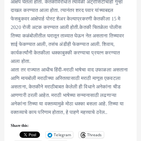
आक्षेप घेतला होता. केतकीविरोधात त्यावेळी अट्रोसिटीचाही गुन्हा
दाखल करण्यात आला होता. त्यानंतर शरद पवार यांच्याबद्दल
फेसबुकवर आक्षेपार्ह पोस्ट शेअर केल्याप्रकरणी केतकीला 15 मे
2020 रोजी अटक करण्यात आली होती.केतकी चितळेला पोलीस
तिच्या कळंबोलीतील घरातून ताब्यात घेऊन नेत असताना तिच्यावर
शाई फेकण्यात आली, तसंच अंडीही फेकण्यात आली. शिवाय,
कार्यकर्त्यांनी केतकीला धक्काबुक्की करण्याचा प्रयत्न करण्यात
आला होता.
आता तर राज्यात आधीच हिंदी-मराठी भाषेचा वाद उफाळला असताना
आणि मायबोली मराठीच्या अस्तित्वासाठी मराठी माणूस एकवटला
असताना, केतकीने मराठीबाबत केलेली ही विधाने अनेकांना चीड
आणणारी ठरली आहेत. मराठी भाषेच्या सन्मानासाठी लढणाऱ्या
अनेकांना तिच्या या वक्तव्यामुळे मोठा धक्का बसला आहे. तिच्या या
वक्तव्याचे काय परिणाम होतात, हे पाहणे महत्त्वाचे ठरेल..
Share this:
Telegram
Threads