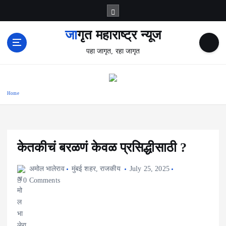
S
k
i
जागृत महाराष्ट्र न्यूज
p
पहा जागृत, रहा जागृत
t
o
c
o
Home
n
t
e
n
t
केतकीचं बरळणं केवळ प्रसिद्धीसाठी ?
अमोल भालेराव
मुंबई शहर
,
राजकीय
July 25, 2025
0 Comments