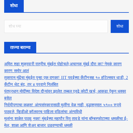
शोधा
शोधा
ताज्या बातम्या
अमित शहा शुक्रवारी रात्रीच मुंबईत पोहोचले;अचानक मुंबई दौरा का? नेमकं कारण
कारण समोर आलं
तुकाराम मुंढेंचा मुंबईत पुन्हा एक दणका! IIT पवईच्या कँटीनसह १० हॉटेल्सवर धाडी, 2
कँटीन थेट बंद, तर ४ परवाने निलंबित
पंतप्रधान मोदींच्या विदेश दौऱ्यांवर झालेत तब्बल एवढे कोटी खर्च; आकडा ऐकून धक्का
बसेल
निर्दयीपणाचा कळस! अंत्यसंस्कारासाठी मुलींना वेळ नाही, वृद्धाश्रमात ५१०० रुपये
पाठवले, व्हिडीओ कॉलवरच पाहिला वडिलांचा अंत्यविधी
मुलांना शाळेत पाठवू नका! मुंबईच्या महापौर रितू तावडे यांना बॉम्बस्फोटाच्या धमकीचा ई-
मेल; शाळा आणि शेअर बाजार उडवण्याची धमकी