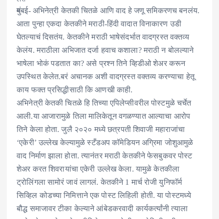
मुंबई- अभिनेत्री केतकी चितळे आणि वाद हे जणू समिकरणच बनलंय.
आता पुन्हा एकदा केतकीने मराठी-हिंदी वादात विनाकारण उडी
घेतल्याचं दिसतंय. केतकीने मराठी भाषेसंदर्भात वादग्रस्त वक्तव्य
केलंय. मराठीला अभिजात दर्जा हवाच कशाला? मराठी न बोलल्याने
भाषेला भोकं पडतात का? असे प्रश्न तिने व्हिडीओ शेअर करून
उपस्थित केलेत.बरं अचानक अशी वादग्रस्त वक्तव्य करण्याचा हेतू
काय फक्त प्रसिद्धीसाठी कि आणखी काही.
अभिनेत्री केतकी चितळे हि तिच्या एपिलेप्सीवरील पोस्टमुळे चर्चेत
आली.या आजारामुळे तिला मालिकेतून वगळण्यात आल्याचा आरोप
तिने केला होता. जुलै २०२० मध्ये छत्रपती शिवाजी महाराजांचा
‘एकेरी’ उल्लेख केल्यामुळे स्टँडअप कॉमेडियन अग्रिमा जोशुआमुळे
वाद निर्माण झाला होता. त्यानंतर मराठी केतकीने फेसबुकवर पोस्ट
शेअर करत शिवरायांचा एकेरी उल्लेख केला. यामुळे केतकीला
ट्रोलिंगला सामोरं जावं लागलं. केतकीने 1 मार्च रोजी युनिफॉर्म
सिव्हिल कोडच्या निमित्ताने एक पोस्ट लिहिली होती. या पोस्टमध्ये
बौद्ध समाजावर टीका केल्याने आंबेडकरवादी कार्यकर्त्यांनी त्याला