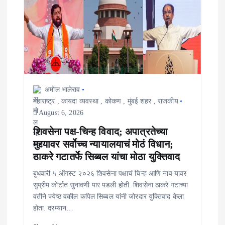
t
i
o
n
अमोल भालेराव
महाराष्ट्र
,
कायदा व्यवस्था
,
कोकण
,
मुंबई शहर
,
राजकीय
August 6, 2026
शिवसेना पक्ष-चिन्ह विवाद; अपात्रतेच्या
मुद्द्यावर सर्वोच्च न्यायालयाचं मोठं विधान;
ठाकरे गटातर्फे सिब्बल यांचा मोठा युक्तिवाद
बुधवारी ५ ऑगस्ट २०२६ शिवसेना पक्षाचं चिन्ह आणि नाव यावर
सुप्रीम कोर्टात सुनावणी पार पडली होती. शिवसेना ठाकरे गटाच्या
वतीने ज्येष्ठ वकील कपिल सिब्बल यांनी जोरदार युक्तिवाद केला
होता. दरम्यान…