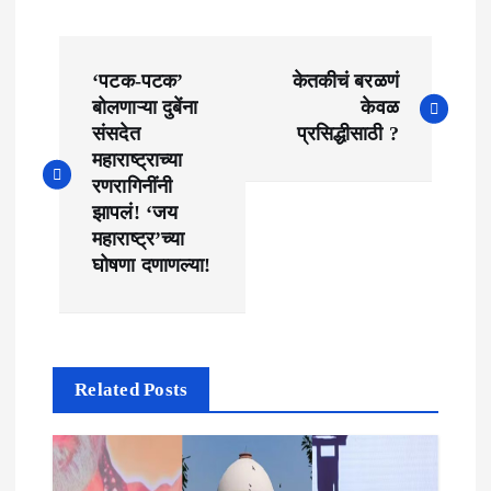
P
‘पटक-पटक’
केतकीचं बरळणं
o
बोलणाऱ्या दुबेंना
केवळ
संसदेत
प्रसिद्धीसाठी ?
s
महाराष्ट्राच्या
t
रणरागिनींनी
झापलं! ‘जय
n
महाराष्ट्र’च्या
घोषणा दणाणल्या!
a
v
i
Related Posts
g
a