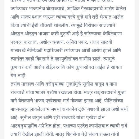
करण्यात येतेच कारण असे अनेक नेते मंडळी भाजपात आहेत.
ज्यांच्यावर भाजपनेच घोटाळ्याचे, आर्थिक गैरव्यवहारांचे आरोप केलेत
आणि भाजप पक्षात जाऊन त्यांच्यावरचे गुन्हे मागे तरी घेण्यात आलेत
किंवा त्यांची ईडी चौकशी थांबलीय. त्यामुळे विरोधक सातत्याने
ओरडून ओरडून भाजपा कशी दुटप्पी आहे हे सांगण्याचा केविलवाणा
प्रयत्न करतात. अशोक चव्हाण, अजित पवार, राजन साळवी
यासारखे नेतेमंडळी पदाधिकारी त्यांच्यावर आधी आरोप झाले आणि
त्यानंतर काही दिवसाने ते महायुतीसोबत सामील झाले. त्यामुळे
कुणावर कधी आरोप होईल आणि कोण कुणासोबत जाईल हे सांगता
येत नाही.
तसंच मारहाण आणि दरोड्यांच्या गुन्ह्यांमुळे सुनील बागुल व मामा
राजवाडे यांचा भाजप प्रवेश रखडला होता. मात्र तक्रारदाराने गुन्हा
मागे घेतल्याने भाजप प्रवेशाचा मार्ग मोकळा झाला आहे. पोलिसांच्या
माध्यमातून लावलेला भाजपचा राजकीय ट्रॅप यशस्वी झाला अशी चर्चा
आहे. सुनील बागुल आणि श्री राजवाडे यांचा प्रवेश दोन
आठवड्यापूर्वीच अपेक्षित होता. पक्षाच्या प्रदेश कार्यालयात त्याची सर्व
तयारी देखील झाली होती. मात्र शिवसेना नेते संजय राऊत यांनी