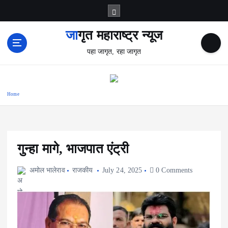
S
k
i
जागृत महाराष्ट्र न्यूज
p
पहा जागृत, रहा जागृत
t
o
c
o
Home
n
t
e
n
t
गुन्हा मागे, भाजपात एंट्री
अमोल भालेराव
राजकीय
July 24, 2025
0 Comments