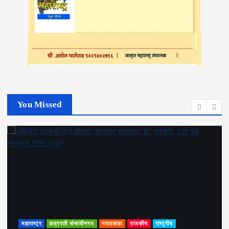
You Missed
महाराष्ट्र
छत्रपती संभाजीनगर
मराठवाडा
राजकीय
राष्ट्रीय