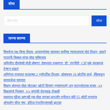
शोधा
शोधा
ताज्या बातम्या
शिवसेना पक्ष-चिन्ह विवाद; अपात्रतेच्या मुद्द्यावर सर्वोच्च न्यायालयाचं मोठं विधान; ठाकरे
गटातर्फे सिब्बल यांचा मोठा युक्तिवाद
अभिजीत दीपकेची मोठी घोषणा! देशभरात राबवणार ‘ही’ रणनीती; CJP मुळे सरकारचं
टेन्शन वाढलं
अभिनेता राजपाल यादवच्या 2 प्रॉपर्टींचा लिलाव; डोक्यावर 16 कोटींचं कर्ज, बँकेकडून
कारवाईला सुरुवात
शिक्षण क्षेत्रात मोठा घोटाळा! खोटी दिव्यांग प्रमाणपत्रे अन् घटस्फोटाचा बनाव; ३३
शिक्षकांचे निलंबन, ६५ जणांची वेतनवाढ रोखली
तकाराम मुंढेंचा आणखी एक मोठा दणका!अनलॉग पनीरवर बंदी;55 कोटी रुपयांच
ॲनालॉग चीज नष्ट, हॉटेल-रेस्टॉरंट्सनाही झटका