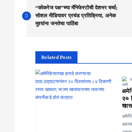
P
“कोकरेज पक्ष”च्या मॅनिफेस्टोची देशभर चर्चा;
o
सोशल मीडियावर प्रचंड प्रतिक्रिया, अनेक
s
मुद्द्यांना जनतेचा पाठिंबा
t
n
a
Related Posts
v
अ
i
अमेर
g
२० 
a
खासद
t
अमेरि
अवघ्य
i