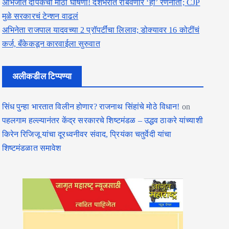
अभिजीत दीपकेची मोठी घोषणा! देशभरात राबवणार ‘ही’ रणनीती; CJP
मुळे सरकारचं टेन्शन वाढलं
अभिनेता राजपाल यादवच्या 2 प्रॉपर्टींचा लिलाव; डोक्यावर 16 कोटींचं
कर्ज, बँकेकडून कारवाईला सुरुवात
अलीकडील टिप्पण्या
सिंध पुन्हा भारतात विलीन होणार? राजनाथ सिंहांचे मोठे विधान!
on
पहलगाम हल्ल्यानंतर केंद्र सरकारचे शिष्टमंडळ – उद्धव ठाकरे यांच्याशी
किरेन रिजिजू यांचा दूरध्वनीवर संवाद, प्रियंका चतुर्वेदी यांचा
शिष्टमंडळात समावेश