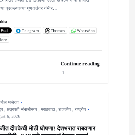
टनानंतर तब्बल ८४ ठिकाणी रस्ता खचल्याने या हजारो
्या प्रकल्पाच्या गुणवत्तेवर गंभीर…
this:
Telegram
Threads
WhatsApp
More
Continue reading
मोल भालेराव
ट्र
,
छत्रपती संभाजीनगर
,
मराठवाडा
,
राजकीय
,
राष्ट्रीय
ust 6, 2026
ीत दीपकेची मोठी घोषणा! देशभरात राबवणार