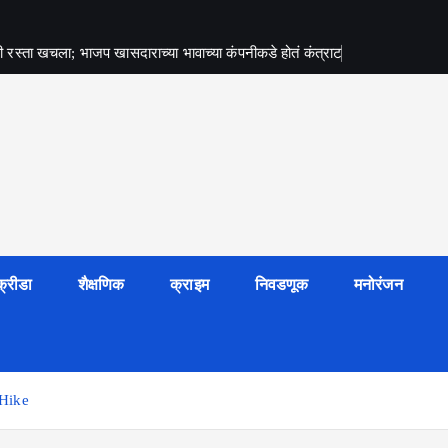
रस्ता खचला; भाजप खासदाराच्या भावाच्या कंपनीकडे होतं कंत्राट
क्रीडा
शैक्षणिक
क्राइम
निवडणूक
मनोरंजन
e Hike