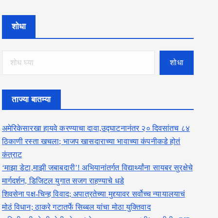
शोधा
शोधा
ताज्या बातम्या
अमेरिकेसारखा हायवे करण्याचा दावा,उद्घाटनानंतर २० दिवसांतच ८४
ठिकाणी रस्ता खचला; भाजप खासदाराच्या भावाच्या कंपनीकडे होतं
कंत्राट
‘माझा डेटा,माझी जबाबदारी’! अभियानांतर्गत विद्यार्थ्यांना सायबर सुरक्षेचे
मार्गदर्शन, डिजिटल युगात सजग राहण्याचे धडे
शिवसेना पक्ष-चिन्ह विवाद; अपात्रतेच्या मुद्द्यावर सर्वोच्च न्यायालयाचं
मोठं विधान; ठाकरे गटातर्फे सिब्बल यांचा मोठा युक्तिवाद