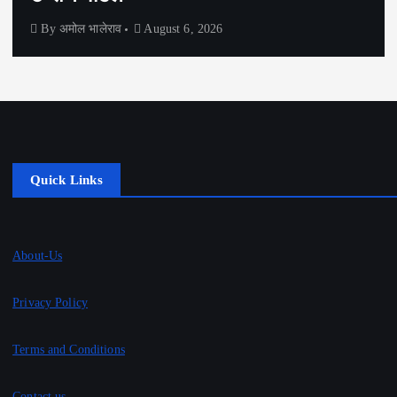
ाव
August 6, 2026
By
अमोल भालेरा
Quick Links
About-Us
Privacy Policy
Terms and Conditions
Contact us