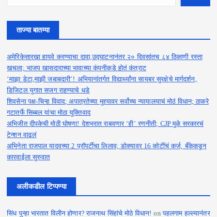
ताज्या बातम्या
अमेरिकेसारखा हायवे करण्याचा दावा,उद्घाटनानंतर २० दिवसांतच ८४ ठिकाणी रस्ता
खचला; भाजप खासदाराच्या भावाच्या कंपनीकडे होतं कंत्राट
‘माझा डेटा,माझी जबाबदारी’! अभियानांतर्गत विद्यार्थ्यांना सायबर सुरक्षेचे मार्गदर्शन,
डिजिटल युगात सजग राहण्याचे धडे
शिवसेना पक्ष-चिन्ह विवाद; अपात्रतेच्या मुद्द्यावर सर्वोच्च न्यायालयाचं मोठं विधान; ठाकरे
गटातर्फे सिब्बल यांचा मोठा युक्तिवाद
अभिजीत दीपकेची मोठी घोषणा! देशभरात राबवणार ‘ही’ रणनीती; CJP मुळे सरकारचं
टेन्शन वाढलं
अभिनेता राजपाल यादवच्या 2 प्रॉपर्टींचा लिलाव; डोक्यावर 16 कोटींचं कर्ज, बँकेकडून
कारवाईला सुरुवात
अलीकडील टिप्पण्या
सिंध पुन्हा भारतात विलीन होणार? राजनाथ सिंहांचे मोठे विधान!
on
पहलगाम हल्ल्यानंतर