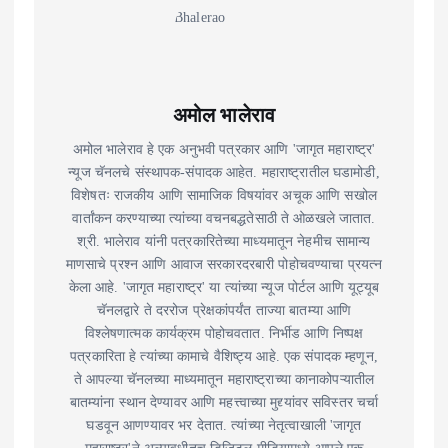
अमोल भालेराव
अमोल भालेराव हे एक अनुभवी पत्रकार आणि 'जागृत महाराष्ट्र'
न्यूज चॅनलचे संस्थापक-संपादक आहेत. महाराष्ट्रातील घडामोडी,
विशेषतः राजकीय आणि सामाजिक विषयांवर अचूक आणि सखोल
वार्तांकन करण्याच्या त्यांच्या वचनबद्धतेसाठी ते ओळखले जातात.
श्री. भालेराव यांनी पत्रकारितेच्या माध्यमातून नेहमीच सामान्य
माणसाचे प्रश्न आणि आवाज सरकारदरबारी पोहोचवण्याचा प्रयत्न
केला आहे. 'जागृत महाराष्ट्र' या त्यांच्या न्यूज पोर्टल आणि यूट्यूब
चॅनलद्वारे ते दररोज प्रेक्षकांपर्यंत ताज्या बातम्या आणि
विश्लेषणात्मक कार्यक्रम पोहोचवतात. निर्भीड आणि निष्पक्ष
पत्रकारिता हे त्यांच्या कामाचे वैशिष्ट्य आहे. एक संपादक म्हणून,
ते आपल्या चॅनलच्या माध्यमातून महाराष्ट्राच्या कानाकोपऱ्यातील
बातम्यांना स्थान देण्यावर आणि महत्त्वाच्या मुद्द्यांवर सविस्तर चर्चा
घडवून आणण्यावर भर देतात. त्यांच्या नेतृत्वाखाली 'जागृत
महाराष्ट्र'ने अल्पावधीतच डिजिटल मीडियामध्ये आपले एक