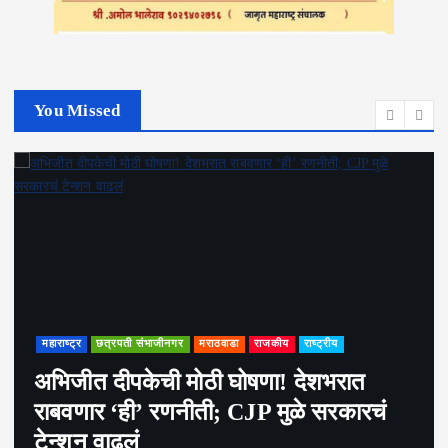
You Missed
ी संभाजीनगर
मराठवाडा
राजकीय
राष्ट्रीय
मनोरंजन
पकेची मोठी घोषणा! देशभरात
अभिनेता राज
ी’ रणनीती; CJP मुळे सरकारचं
लिलाव; डोक्
ं
कारवाईला स