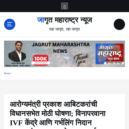
S
k
i
जागृत महाराष्ट्र न्यूज
p
पहा जागृत, रहा जागृत
t
o
c
o
n
t
e
Home
n
t
आरोग्यमंत्री प्रकाश आबिटकरांची
विधानसभेत मोठी घोषणा; विनापरवाना
IVF केंद्रे आणि गर्भलिंग निदान