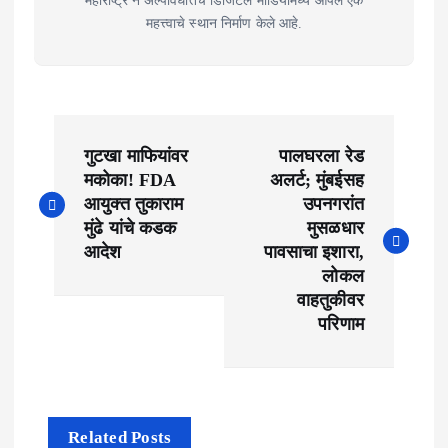
महत्त्वाचे स्थान निर्माण केले आहे.
P
गुटखा माफियांवर
पालघरला रेड
o
मकोका! FDA
अलर्ट; मुंबईसह
आयुक्त तुकाराम
उपनगरांत
s
मुंढे यांचे कडक
मुसळधार
t
आदेश
पावसाचा इशारा,
लोकल
n
वाहतुकीवर
परिणाम
a
v
i
Related Posts