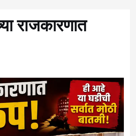
नच्या राजकारणात