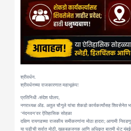
श्रीवर्धन.
श्रीवर्धनच्या राजकारणात महाभूकंप!
प्रतिनिधी -संदेश घोलप,
नगराध्यक्ष ॲड. अतुल चौगुले यांचा शेकडो कार्यकर्त्यांसह शिवसेनेत भ
‘नंदनवन’वर ऐतिहासिक सोहळा
दक्षिण रायगडच्या राजकीय समीकरणांना मोठा हादरा; आगामी निवडणुकांप
​या घडीची सर्वात मोठी, खळबळजनक आणि अधिकृत बातमी थेट मुंबईतू