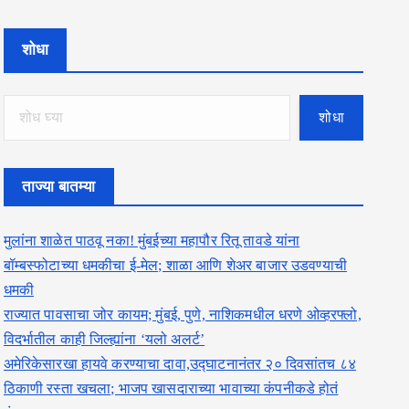
शोधा
शोधा
ताज्या बातम्या
मुलांना शाळेत पाठवू नका! मुंबईच्या महापौर रितू तावडे यांना
बॉम्बस्फोटाच्या धमकीचा ई-मेल; शाळा आणि शेअर बाजार उडवण्याची
धमकी
राज्यात पावसाचा जोर कायम; मुंबई, पुणे, नाशिकमधील धरणे ओव्हरफ्लो,
विदर्भातील काही जिल्ह्यांना ‘यलो अलर्ट’
अमेरिकेसारखा हायवे करण्याचा दावा,उद्घाटनानंतर २० दिवसांतच ८४
ठिकाणी रस्ता खचला; भाजप खासदाराच्या भावाच्या कंपनीकडे होतं