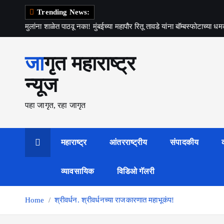
S
Trending News:
k
मुलांना शाळेत पाठवू नका! मुंबईच्या महापौर रितू तावडे यांना बॉम्बस्फोटाच
i
p
जागृत महाराष्ट्र
t
o
न्यूज
c
o
पहा जागृत, रहा जागृत
n
t
e
महाराष्ट्र
आंतरराष्ट्रीय
संपादकीय
n
t
व्यावसायिक
विडिओ गॅलरी
Home
श्रीवर्धन. श्रीवर्धनच्या राजकारणात महाभूकंप!