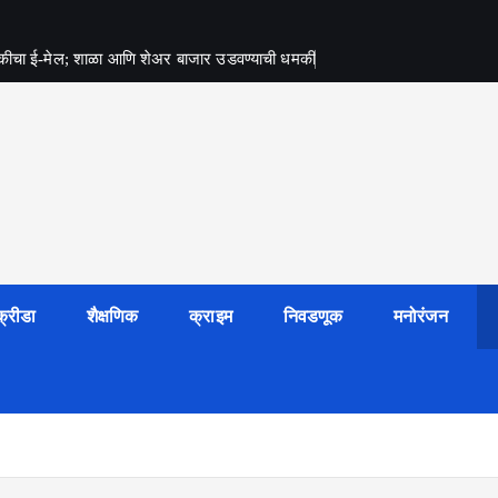
्या धमकीचा ई-मेल; शाळा आणि शेअर बाजार उडवण्याची धमकी
क्रीडा
शैक्षणिक
क्राइम
निवडणूक
मनोरंजन