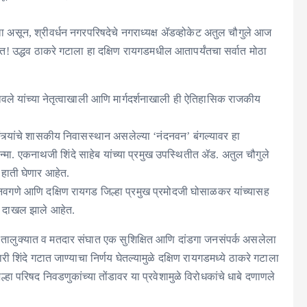
िळाला असून, श्रीवर्धन नगरपरिषदेचे नगराध्यक्ष ॲडव्होकेट अतुल चौगुले आज
! उद्धव ठाकरे गटाला हा दक्षिण रायगडमधील आतापर्यंतचा सर्वात मोठा
ले यांच्या नेतृत्वाखाली आणि मार्गदर्शनाखाली ही ऐतिहासिक राजकीय
त्र्यांचे शासकीय निवासस्थान असलेल्या ‘नंदनवन’ बंगल्यावर हा
सन्मा. एकनाथजी शिंदे साहेब यांच्या प्रमुख उपस्थितीत ॲड. अतुल चौगुले
हाती घेणार आहेत.
वगणे आणि दक्षिण रायगड जिल्हा प्रमुख प्रमोदजी घोसाळकर यांच्यासह
त दाखल झाले आहेत.
ूर्ण तालुक्यात व मतदार संघात एक सुशिक्षित आणि दांडगा जनसंपर्क असलेला
ी शिंदे गटात जाण्याचा निर्णय घेतल्यामुळे दक्षिण रायगडमध्ये ठाकरे गटाला
रिषद निवडणुकांच्या तोंडावर या प्रवेशामुळे विरोधकांचे धाबे दणाणले