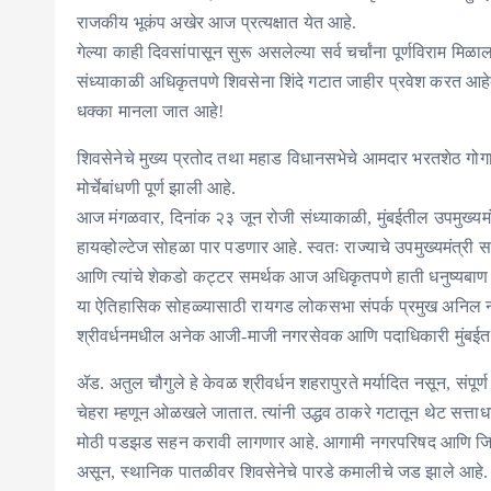
राजकीय भूकंप अखेर आज प्रत्यक्षात येत आहे.
​गेल्या काही दिवसांपासून सुरू असलेल्या सर्व चर्चांना पूर्णविराम म
संध्याकाळी अधिकृतपणे शिवसेना शिंदे गटात जाहीर प्रवेश करत आहेत
धक्का मानला जात आहे!
शिवसेनेचे मुख्य प्रतोद तथा महाड विधानसभेचे आमदार भरतशेठ गोगाव
मोर्चेबांधणी पूर्ण झाली आहे.
​आज मंगळवार, दिनांक २३ जून रोजी संध्याकाळी, मुंबईतील उपमुख्यमं
हायव्होल्टेज सोहळा पार पडणार आहे. स्वतः राज्याचे उपमुख्यमंत्री 
आणि त्यांचे शेकडो कट्टर समर्थक आज अधिकृतपणे हाती धनुष्यबाण 
​या ऐतिहासिक सोहळ्यासाठी रायगड लोकसभा संपर्क प्रमुख अनिल न
श्रीवर्धनमधील अनेक आजी-माजी नगरसेवक आणि पदाधिकारी मुंबई
ॲड. अतुल चौगुले हे केवळ श्रीवर्धन शहरापुरते मर्यादित नसून, संप
चेहरा म्हणून ओळखले जातात. त्यांनी उद्धव ठाकरे गटातून थेट सत्ताधार
मोठी पडझड सहन करावी लागणार आहे. आगामी नगरपरिषद आणि जिल्हा प
असून, स्थानिक पातळीवर शिवसेनेचे पारडे कमालीचे जड झाले आहे.