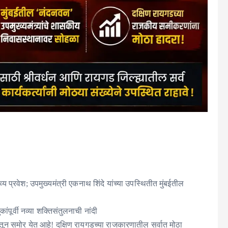
व्य प्रवेश; उपमुख्यमंत्री एकनाथ शिंदे यांच्या उपस्थितीत मुंबईतील
ूर्वी नव्या शक्तिसंतुलनाची नांदी
न समोर येत आहे! दक्षिण रायगडच्या राजकारणातील सर्वात मोठा