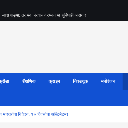
जादा गाड्या; तर यंदा प्रवासादरम्यान या सुविधाही असणार
क्रीडा
शैक्षणिक
क्राइम
निवडणूक
मनोरंजन
 मास्तरांना निवेदन, १० दिवसांचा अल्टिमेटम!