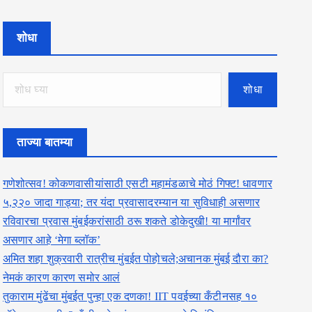
शोधा
शोधा
ताज्या बातम्या
गणेशोत्सव! कोकणवासीयांसाठी एसटी महामंडळाचे मोठं गिफ्ट! धावणार
५,२२० जादा गाड्या; तर यंदा प्रवासादरम्यान या सुविधाही असणार
रविवारचा प्रवास मुंबईकरांसाठी ठरू शकते डोकेदुखी! या मार्गांवर
असणार आहे ‘मेगा ब्लॉक’
अमित शहा शुक्रवारी रात्रीच मुंबईत पोहोचले;अचानक मुंबई दौरा का?
नेमकं कारण कारण समोर आलं
तुकाराम मुंढेंचा मुंबईत पुन्हा एक दणका! IIT पवईच्या कँटीनसह १०