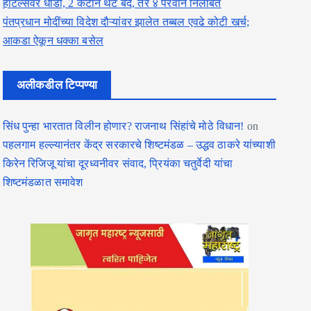
हॉटेल्सवर धाडी, 2 कँटीन थेट बंद, तर ४ परवाने निलंबित
पंतप्रधान मोदींच्या विदेश दौऱ्यांवर झालेत तब्बल एवढे कोटी खर्च;
आकडा ऐकून धक्का बसेल
अलीकडील टिप्पण्या
सिंध पुन्हा भारतात विलीन होणार? राजनाथ सिंहांचे मोठे विधान!
on
पहलगाम हल्ल्यानंतर केंद्र सरकारचे शिष्टमंडळ – उद्धव ठाकरे यांच्याशी
किरेन रिजिजू यांचा दूरध्वनीवर संवाद, प्रियंका चतुर्वेदी यांचा
शिष्टमंडळात समावेश