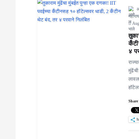
अ
महाराष्
Aug
तुका
कँटी
४ पर
राज्य
मुंढे
लावला
हॉटेल
Share 