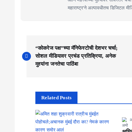
महाराष्ट्र'ने अल्पावधीतच डिजिटल मीडिय
P
“कोकरेज पक्ष”च्या मॅनिफेस्टोची देशभर चर्चा;
o
सोशल मीडियावर प्रचंड प्रतिक्रिया, अनेक
s
मुद्द्यांना जनतेचा पाठिंबा
t
n
a
Related Posts
v
अ
i
अमित