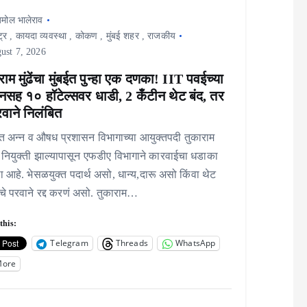
मोल भालेराव
ट्र
,
कायदा व्यवस्था
,
कोकण
,
मुंबई शहर
,
राजकीय
ust 7, 2026
राम मुंढेंचा मुंबईत पुन्हा एक दणका! IIT पवईच्या
नसह १० हॉटेल्सवर धाडी, 2 कँटीन थेट बंद, तर
वाने निलंबित
ात अन्न व औषध प्रशासन विभागाच्या आयुक्तपदी तुकाराम
ंची नियुक्ती झाल्यापासून एफडीए विभागाने कारवाईचा धडाका
 आहे. भेसळयुक्त पदार्थ असो, धान्य,दारू असो किंवा थेट
चे परवाने रद्द करणं असो. तुकाराम…
this:
Telegram
Threads
WhatsApp
More