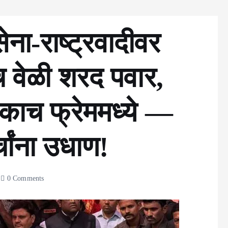
ेना-राष्ट्रवादीवर
च वेळी शरद पवार,
ाच फ्रेममध्ये —
चांना उधाण!
0 Comments