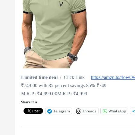
Limited time deal
/ Click Link
https://amzn.to/4owO
₹749.00 with 85 percent savings
-85%
₹
749
M.R.P.: ₹4,999.00
M.R.P.:
₹4,999
Share this:
Telegram
Threads
WhatsApp