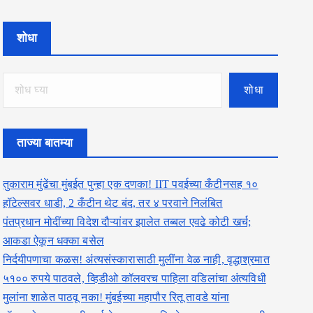
शोधा
शोधा
ताज्या बातम्या
तुकाराम मुंढेंचा मुंबईत पुन्हा एक दणका! IIT पवईच्या कँटीनसह १०
हॉटेल्सवर धाडी, 2 कँटीन थेट बंद, तर ४ परवाने निलंबित
पंतप्रधान मोदींच्या विदेश दौऱ्यांवर झालेत तब्बल एवढे कोटी खर्च;
आकडा ऐकून धक्का बसेल
निर्दयीपणाचा कळस! अंत्यसंस्कारासाठी मुलींना वेळ नाही, वृद्धाश्रमात
५१०० रुपये पाठवले, व्हिडीओ कॉलवरच पाहिला वडिलांचा अंत्यविधी
मुलांना शाळेत पाठवू नका! मुंबईच्या महापौर रितू तावडे यांना