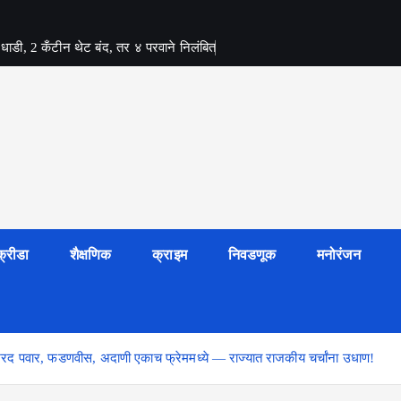
र धाडी, 2 कँटीन थेट बंद, तर ४ परवाने निलंबित
क्रीडा
शैक्षणिक
क्राइम
निवडणूक
मनोरंजन
ळी शरद पवार, फडणवीस, अदाणी एकाच फ्रेममध्ये — राज्यात राजकीय चर्चांना उधाण!