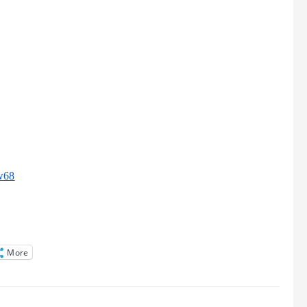
w68
More