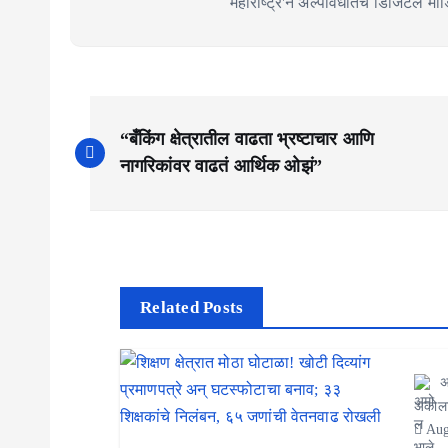
महाराष्ट्र'ने अल्पावधीतच डिजिटल मीडिय
P
“बँकिंग क्षेत्रातील वाढता भ्रष्टाचार आणि
o
नागरिकांवर वाढतं आर्थिक ओझं”
s
t
n
a
Related Posts
v
अ
i
अकोल
g
Aug