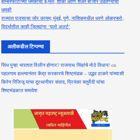
बॉम्बस्फोटाच्या धमकीचा ई-मेल; शाळा आणि शेअर बाजार उडवण्याची
धमकी
राज्यात पावसाचा जोर कायम; मुंबई, पुणे, नाशिकमधील धरणे ओव्हरफ्लो,
विदर्भातील काही जिल्ह्यांना ‘यलो अलर्ट’
अलीकडील टिप्पण्या
सिंध पुन्हा भारतात विलीन होणार? राजनाथ सिंहांचे मोठे विधान!
on
पहलगाम हल्ल्यानंतर केंद्र सरकारचे शिष्टमंडळ – उद्धव ठाकरे यांच्याशी
किरेन रिजिजू यांचा दूरध्वनीवर संवाद, प्रियंका चतुर्वेदी यांचा
शिष्टमंडळात समावेश