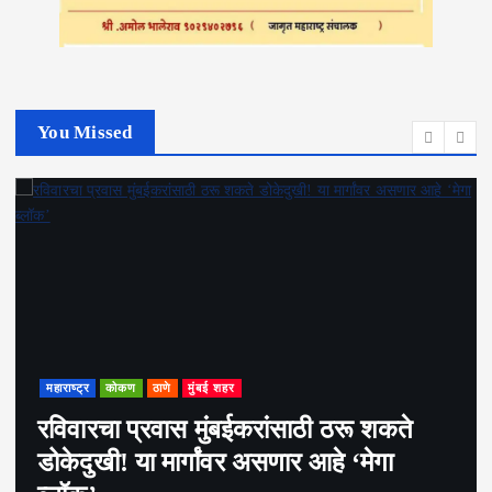
You Missed
महाराष्ट्र
राजकीय
अमित शहा शुक्रवारी रात्रीच मुंबईत
पोहोचले;अचानक मुंबई दौरा का? नेमकं कारण