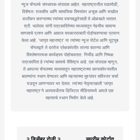
न्यूज चॅनलचे संस्थापक-संपादक आहेत. महाराष्ट्रातील घडामोडी,
विशेषतः राजकीय आणि सामाजिक विषयांवर अचूक आणि सखोल
वार्तांकन करण्याच्या त्यांच्या वचनबद्धतेसाठी ते ओळखले जातात.
श्री. भालेराव यांनी पत्रकारितेच्या माध्यमातून नेहमीच सामान्य
माणसाचे प्रश्न आणि आवाज सरकारदरबारी पोहोचवण्याचा प्रयत्न
केला आहे. 'जागृत महाराष्ट्र' या त्यांच्या न्यूज पोर्टल आणि यूट्यूब
चॅनलद्वारे ते दररोज प्रेक्षकांपर्यंत ताज्या बातम्या आणि
विश्लेषणात्मक कार्यक्रम पोहोचवतात. निर्भीड आणि निष्पक्ष
पत्रकारिता हे त्यांच्या कामाचे वैशिष्ट्य आहे. एक संपादक म्हणून,
ते आपल्या चॅनलच्या माध्यमातून महाराष्ट्राच्या कानाकोपऱ्यातील
बातम्यांना स्थान देण्यावर आणि महत्त्वाच्या मुद्द्यांवर सविस्तर चर्चा
घडवून आणण्यावर भर देतात. त्यांच्या नेतृत्वाखाली 'जागृत
महाराष्ट्र'ने अल्पावधीतच डिजिटल मीडियामध्ये आपले एक
महत्त्वाचे स्थान निर्माण केले आहे.
P
२ डिसेंबर रोजी २
सुप्रीम कोर्टात