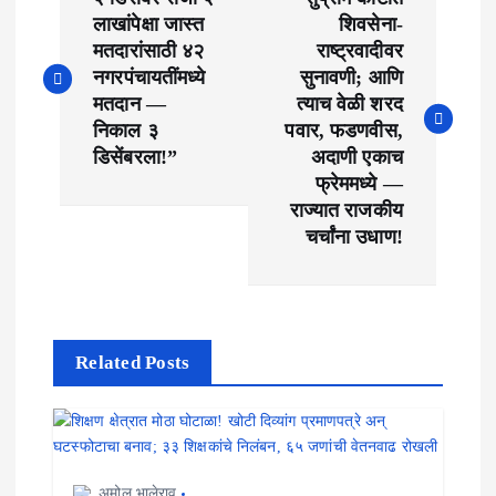
o
लाखांपेक्षा जास्त
शिवसेना-
मतदारांसाठी ४२
राष्ट्रवादीवर
s
नगरपंचायतींमध्ये
सुनावणी; आणि
t
मतदान —
त्याच वेळी शरद
निकाल ३
पवार, फडणवीस,
n
डिसेंबरला!”
अदाणी एकाच
फ्रेममध्ये —
a
राज्यात राजकीय
v
चर्चांना उधाण!
i
g
a
Related Posts
t
i
अमोल भालेराव