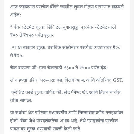
आज जवळपास प्रत्येक बँकेने खालील शुल्क मोठ्या प्रमाणात वाढवले
आहेत:
* बँक स्टेटमेंट शुल्क: डिजिटल युगातसुद्धा प्रत्येक स्टेटमेंटसाठी
₹५० ते ₹१५० पर्यंत शुल्क.
ATM व्यवहार शुल्क: ठराविक संख्येनंतर प्रत्येक व्यवहारावर ₹२०
ते ₹२५.
चेक बाऊन्स फी: एका चेकसाठी ₹३०० ते ₹५०० पर्यंत दंड.
लोन हफ्ता उशिरा भरल्यास: दंड, विलंब व्याज, आणि अतिरिक्त GST.
क्रेडिट कार्ड शुल्क:वार्षिक फी, लेट पेमेण्ट फी, आणि हिडन चार्जेस
यांचा सापळा.
या सर्वांचा थेट परिणाम मध्यमवर्गीय आणि निम्नमध्यमवर्गीय ग्राहकांवर
होतो. बँका जेथे पारदर्शकतेचा अभाव आहे, तेथे ग्राहकांना प्रत्येक
पावलावर शुल्क भरण्याची सक्ती केली जाते.