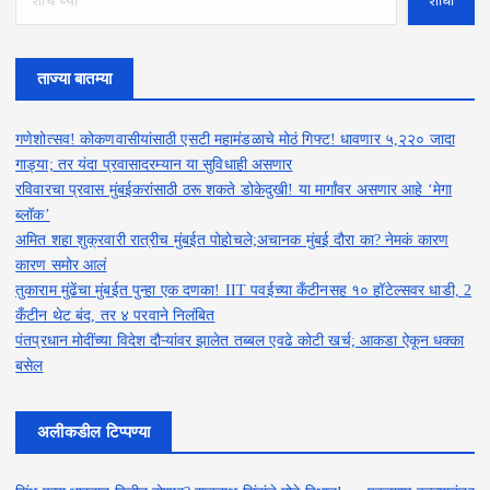
शोधा
ताज्या बातम्या
गणेशोत्सव! कोकणवासीयांसाठी एसटी महामंडळाचे मोठं गिफ्ट! धावणार ५,२२० जादा
गाड्या; तर यंदा प्रवासादरम्यान या सुविधाही असणार
रविवारचा प्रवास मुंबईकरांसाठी ठरू शकते डोकेदुखी! या मार्गांवर असणार आहे ‘मेगा
ब्लॉक’
अमित शहा शुक्रवारी रात्रीच मुंबईत पोहोचले;अचानक मुंबई दौरा का? नेमकं कारण
कारण समोर आलं
तुकाराम मुंढेंचा मुंबईत पुन्हा एक दणका! IIT पवईच्या कँटीनसह १० हॉटेल्सवर धाडी, 2
कँटीन थेट बंद, तर ४ परवाने निलंबित
पंतप्रधान मोदींच्या विदेश दौऱ्यांवर झालेत तब्बल एवढे कोटी खर्च; आकडा ऐकून धक्का
बसेल
अलीकडील टिप्पण्या