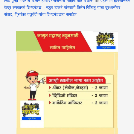
सिंध पुन्हा भारतात विलीन होणार? राजनाथ सिंहांचे मोठे विधान!
on
पहलगाम हल्ल्यानंतर
केंद्र सरकारचे शिष्टमंडळ – उद्धव ठाकरे यांच्याशी किरेन रिजिजू यांचा दूरध्वनीवर
संवाद, प्रियंका चतुर्वेदी यांचा शिष्टमंडळात समावेश