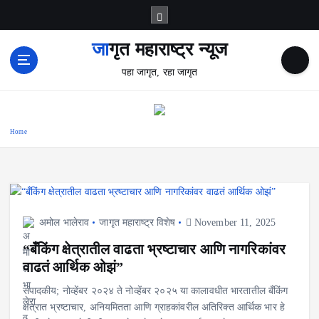
S
k
i
जागृत महाराष्ट्र न्यूज
p
पहा जागृत, रहा जागृत
t
o
c
o
Home
n
t
e
n
t
अमोल भालेराव
जागृत महाराष्ट्र विशेष
November 11, 2025
“बँकिंग क्षेत्रातील वाढता भ्रष्टाचार आणि नागरिकांवर
वाढतं आर्थिक ओझं”
संपादकीय; नोव्हेंबर २०२४ ते नोव्हेंबर २०२५ या कालावधीत भारतातील बँकिंग
क्षेत्रात भ्रष्टाचार, अनियमितता आणि ग्राहकांवरील अतिरिक्त आर्थिक भार हे