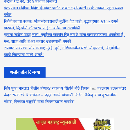
कँटीन थेट बंद, तर ४ परवाने निलंबित
पंतप्रधान मोदींच्या विदेश दौऱ्यांवर झालेत तब्बल एवढे कोटी खर्च; आकडा ऐकून धक्का
बसेल
निर्दयीपणाचा कळस! अंत्यसंस्कारासाठी मुलींना वेळ नाही, वृद्धाश्रमात ५१०० रुपये
पाठवले, व्हिडीओ कॉलवरच पाहिला वडिलांचा अंत्यविधी
मुलांना शाळेत पाठवू नका! मुंबईच्या महापौर रितू तावडे यांना बॉम्बस्फोटाच्या धमकीचा ई-
मेल; शाळा आणि शेअर बाजार उडवण्याची धमकी
राज्यात पावसाचा जोर कायम; मुंबई, पुणे, नाशिकमधील धरणे ओव्हरफ्लो, विदर्भातील
काही जिल्ह्यांना ‘यलो अलर्ट’
अलीकडील टिप्पण्या
सिंध पुन्हा भारतात विलीन होणार? राजनाथ सिंहांचे मोठे विधान!
on
पहलगाम हल्ल्यानंतर
केंद्र सरकारचे शिष्टमंडळ – उद्धव ठाकरे यांच्याशी किरेन रिजिजू यांचा दूरध्वनीवर
संवाद, प्रियंका चतुर्वेदी यांचा शिष्टमंडळात समावेश