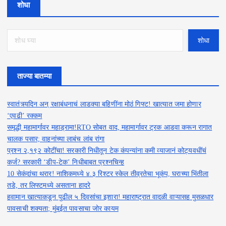
शोधा
शोधा
ताज्या बातम्या
स्वातंत्र्यदिन अन् रक्षाबंधनाचं लाडक्या बहि‍णींना मोठं गिफ्ट! खात्यात जमा होणार
‘एवढी’ रक्कम
समृद्धी महामार्गावर महाड्रामा!RTO सोबत वाद, महामार्गावर ट्रक आडवा करून रागात
चालक पसार; वाहनांच्या लाबंच लांब रांगा
प्रश्न २,१९२ कोटींचा! सरकारी निधीतून टेक कंपन्यांना कमी व्याजानं कोट्यवधींचं
कर्ज? सरकारी ‘डीप-टेक’ निधीबाबत प्रश्नचिन्ह
10 सेकंदांचा थरार! नाशिकमध्ये ४.३ रिश्टर स्केल तीव्रतेचा भूकंप, घराच्या भिंतीला
तडे, तर लिफ्टमध्ये असताना हादरे
हवामान खात्याकडून पुढील ५ दिवसांचा इशारा! महाराष्ट्रात वादळी वाऱ्यासह मुसळधार
पावसाची शक्यता; मुंबईत पावसाचा जोर कायम