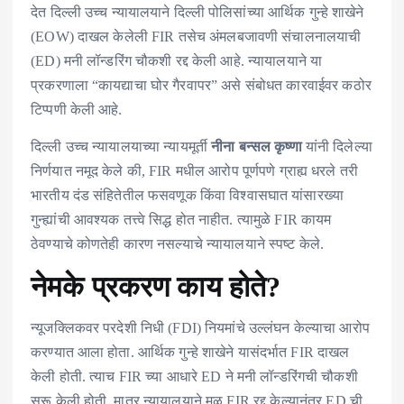
देत दिल्ली उच्च न्यायालयाने दिल्ली पोलिसांच्या आर्थिक गुन्हे शाखेने
(EOW) दाखल केलेली FIR तसेच अंमलबजावणी संचालनालयाची
(ED) मनी लॉन्डरिंग चौकशी रद्द केली आहे. न्यायालयाने या
प्रकरणाला “कायद्याचा घोर गैरवापर” असे संबोधत कारवाईवर कठोर
टिप्पणी केली आहे.
दिल्ली उच्च न्यायालयाच्या न्यायमूर्ती
नीना बन्सल कृष्णा
यांनी दिलेल्या
निर्णयात नमूद केले की, FIR मधील आरोप पूर्णपणे ग्राह्य धरले तरी
भारतीय दंड संहितेतील फसवणूक किंवा विश्वासघात यांसारख्या
गुन्ह्यांची आवश्यक तत्त्वे सिद्ध होत नाहीत. त्यामुळे FIR कायम
ठेवण्याचे कोणतेही कारण नसल्याचे न्यायालयाने स्पष्ट केले.
नेमके प्रकरण काय होते?
न्यूजक्लिकवर परदेशी निधी (FDI) नियमांचे उल्लंघन केल्याचा आरोप
करण्यात आला होता. आर्थिक गुन्हे शाखेने यासंदर्भात FIR दाखल
केली होती. त्याच FIR च्या आधारे ED ने मनी लॉन्डरिंगची चौकशी
सुरू केली होती. मात्र न्यायालयाने मूळ FIR रद्द केल्यानंतर ED ची