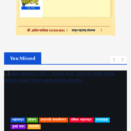
You Missed
महाराष्ट्र
कोकण
छत्रपती संभाजीनगर
पश्चिम महाराष्ट्र
मराठवाडा
मुंबई शहर
राष्ट्रीय