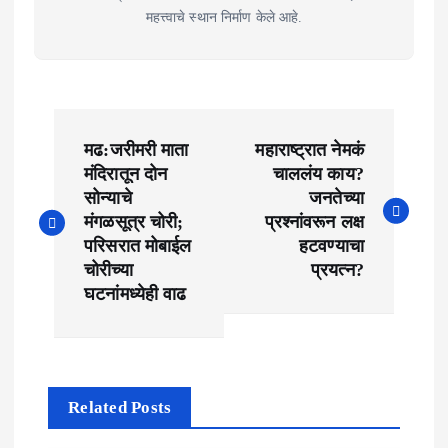
महत्त्वाचे स्थान निर्माण केले आहे.
P
मढ:जरीमरी माता
महाराष्ट्रात नेमकं
o
मंदिरातून दोन
चाललंय काय?
सोन्याचे
जनतेच्या
s
मंगळसूत्र चोरी;
प्रश्नांवरून लक्ष
t
परिसरात मोबाईल
हटवण्याचा
चोरीच्या
प्रयत्न?
n
घटनांमध्येही वाढ
a
v
i
Related Posts
g