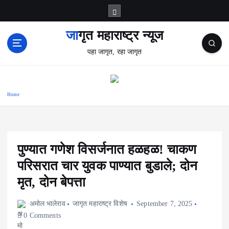
S
k
i
जागृत महाराष्ट्र न्यूज
p
पहा जागृत, रहा जागृत
t
o
c
o
Home
n
t
e
n
t
पुण्यात गणेश विसर्जनात हळहळ! चाकण
परिसरात चार युवक पाण्यात बुडाले; दोन
मृत, दोन बेपत्ता
अमोल भालेराव
जागृत महाराष्ट्र विशेष
September 7, 2025
0 Comments