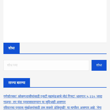
शोधा
शोधा
ताज्या बातम्या
गणेशोत्सव! कोकणवासीयांसाठी एसटी महामंडळाचे मोठं गिफ्ट! धावणार ५,२२० जादा
गाड्या; तर यंदा प्रवासादरम्यान या सुविधाही असणार
रविवारचा प्रवास मुंबईकरांसाठी ठरू शकते डोकेदुखी! या मार्गांवर असणार आहे ‘मेगा