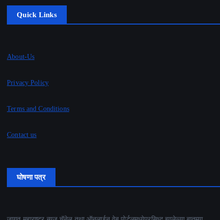
Quick Links
About-Us
Privacy Policy
Terms and Conditions
Contact us
घोषणा पत्र
जागृत महाराष्ट्र न्यूज चॅनेल तथा ऑनलाईन वेब पोर्टलमध्येप्रसिध्द झालेल्या बातम्या