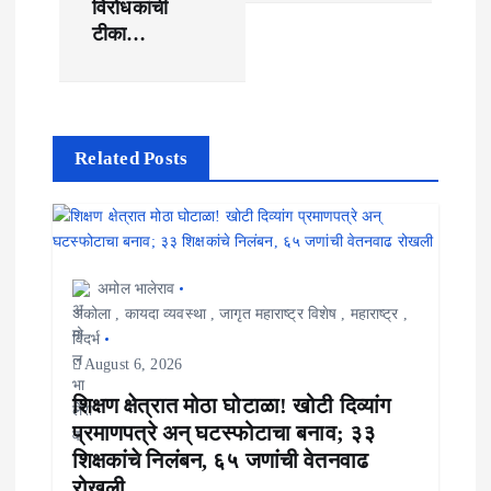
n
विरोधकांची
टीका…
a
v
i
Related Posts
g
a
t
अमोल भालेराव
i
अकोला
,
कायदा व्यवस्था
,
जागृत महाराष्ट्र विशेष
,
महाराष्ट्र
,
विदर्भ
o
August 6, 2026
n
शिक्षण क्षेत्रात मोठा घोटाळा! खोटी दिव्यांग
प्रमाणपत्रे अन् घटस्फोटाचा बनाव; ३३
शिक्षकांचे निलंबन, ६५ जणांची वेतनवाढ
रोखली