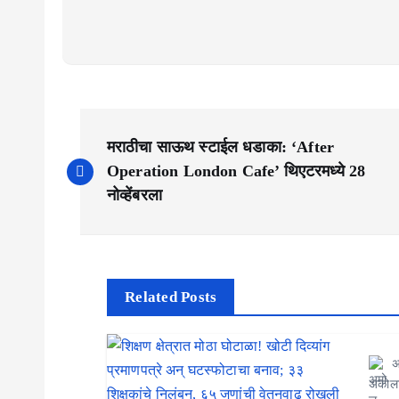
P
मराठीचा साऊथ स्टाईल धडाका: ‘After
o
Operation London Cafe’ थिएटरमध्ये 28
s
नोव्हेंबरला
t
n
a
Related Posts
v
अ
i
अकोल