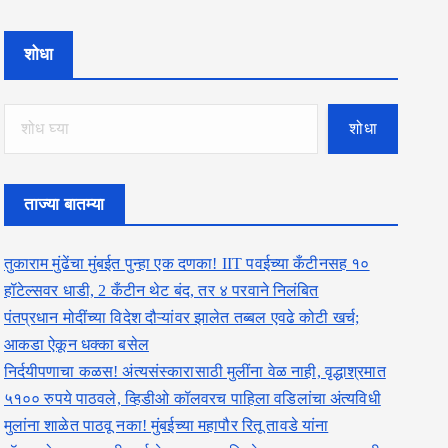
शोधा
शोधा
ताज्या बातम्या
तुकाराम मुंढेंचा मुंबईत पुन्हा एक दणका! IIT पवईच्या कँटीनसह १०
हॉटेल्सवर धाडी, 2 कँटीन थेट बंद, तर ४ परवाने निलंबित
पंतप्रधान मोदींच्या विदेश दौऱ्यांवर झालेत तब्बल एवढे कोटी खर्च;
आकडा ऐकून धक्का बसेल
निर्दयीपणाचा कळस! अंत्यसंस्कारासाठी मुलींना वेळ नाही, वृद्धाश्रमात
५१०० रुपये पाठवले, व्हिडीओ कॉलवरच पाहिला वडिलांचा अंत्यविधी
मुलांना शाळेत पाठवू नका! मुंबईच्या महापौर रितू तावडे यांना