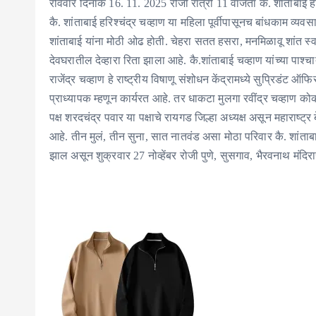
रविवार दिनांक 16. 11. 2025 रोजी रात्री 11 वाजता कै. शांताबाई हरि
कै. शांताबाई हरिश्चंद्र चव्हाण या महिला पूर्वीपासूनच बांधकाम व
शांताबाई यांना मोठी ओढ होती. चेहरा सतत हसरा, मनमिळावू शांत स्वभ
देवघरातील देव्हारा रिता झाला आहे. कै.शांताबाई चव्हाण यांच्या पाश
राजेंद्र चव्हाण हे राष्ट्रीय विषाणू संशोधन केंद्रामध्ये सुप्रिडंट 
प्राध्यापक म्हणून कार्यरत आहे. तर धाकटा मुलगा रवींद्र चव्हाण को
पक्ष शरदचंद्र पवार या पक्षाचे रायगड जिल्हा अध्यक्ष असून महाराष्ट्
आहे. तीन मुलं, तीन सुना, सात नातवंड असा मोठा परिवार कै. शांताबाई
झाल असून शुक्रवार 27 नोव्हेंबर रोजी पुणे, सुसगाव, भैरवनाथ मंदिरा