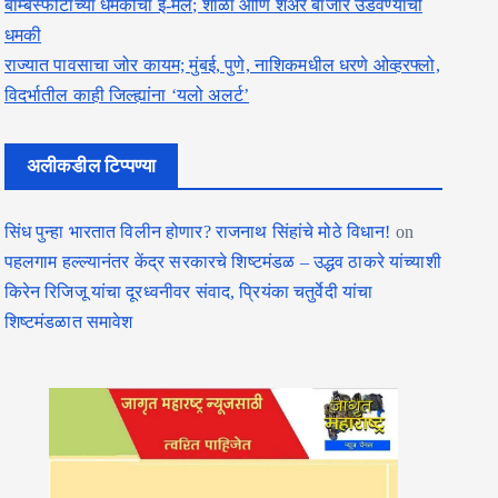
बॉम्बस्फोटाच्या धमकीचा ई-मेल; शाळा आणि शेअर बाजार उडवण्याची
धमकी
राज्यात पावसाचा जोर कायम; मुंबई, पुणे, नाशिकमधील धरणे ओव्हरफ्लो,
विदर्भातील काही जिल्ह्यांना ‘यलो अलर्ट’
अलीकडील टिप्पण्या
सिंध पुन्हा भारतात विलीन होणार? राजनाथ सिंहांचे मोठे विधान!
on
पहलगाम हल्ल्यानंतर केंद्र सरकारचे शिष्टमंडळ – उद्धव ठाकरे यांच्याशी
किरेन रिजिजू यांचा दूरध्वनीवर संवाद, प्रियंका चतुर्वेदी यांचा
शिष्टमंडळात समावेश