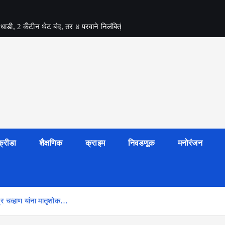
र धाडी, 2 कँटीन थेट बंद, तर ४ परवाने निलंबित
क्रीडा
शैक्षणिक
क्राइम
निवडणूक
मनोरंजन
ंद्र चव्हाण यांना मातृशोक…