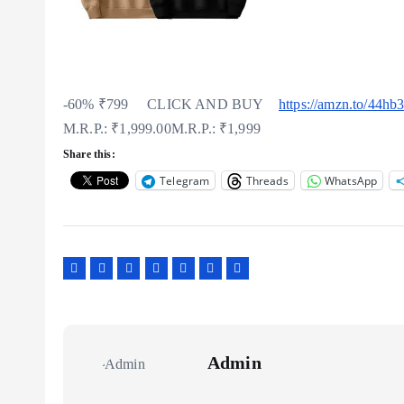
-60%
₹
799 CLICK AND BUY
https://amzn.to/44h
M.R.P.: ₹1,999.00
M.R.P.:
₹1,999
Share this:
Telegram
Threads
WhatsApp
Admin