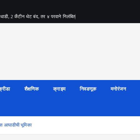
र धाडी, 2 कँटीन थेट बंद, तर ४ परवाने निलंबित
क्रीडा
शैक्षणिक
क्राइम
निवडणूक
मनोरंजन
कास आघाडीची भूमिका