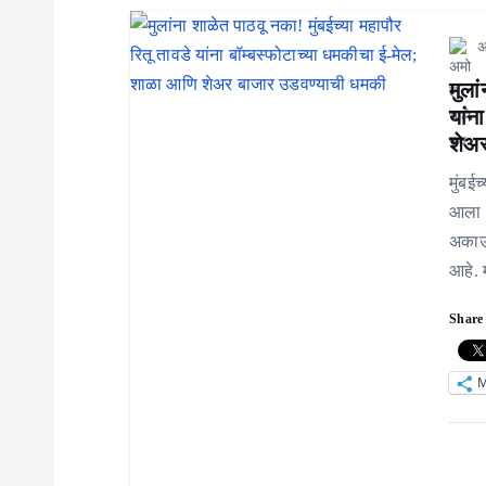
अ
मुला
यांन
शेअ
मुंबईच
आला आ
अकाऊं
आहे. 
Share 