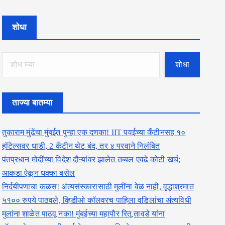
शोधा
शोधा
ताज्या बातम्या
तुकाराम मुंढेंचा मुंबईत पुन्हा एक दणका! IIT पवईच्या कँटीनसह १०
हॉटेल्सवर धाडी, 2 कँटीन थेट बंद, तर ४ परवाने निलंबित
पंतप्रधान मोदींच्या विदेश दौऱ्यांवर झालेत तब्बल एवढे कोटी खर्च;
आकडा ऐकून धक्का बसेल
निर्दयीपणाचा कळस! अंत्यसंस्कारासाठी मुलींना वेळ नाही, वृद्धाश्रमात
५१०० रुपये पाठवले, व्हिडीओ कॉलवरच पाहिला वडिलांचा अंत्यविधी
मुलांना शाळेत पाठवू नका! मुंबईच्या महापौर रितू तावडे यांना