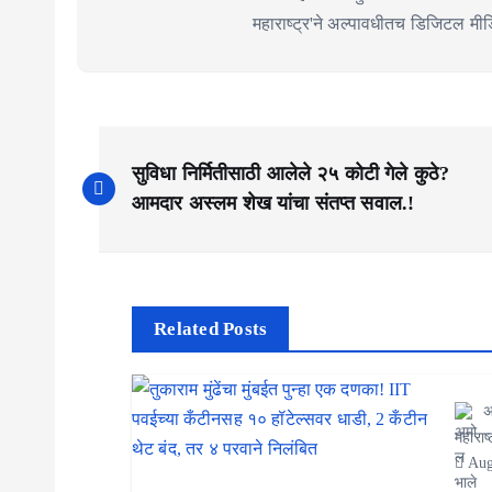
महाराष्ट्र'ने अल्पावधीतच डिजिटल मीडिय
P
सुविधा निर्मितीसाठी आलेले २५ कोटी गेले कुठे?
o
आमदार अस्लम शेख यांचा संतप्त सवाल.!
s
t
n
Related Posts
a
v
अ
महाराष्
i
Aug