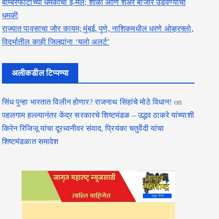
बॉम्बस्फोटाच्या धमकीचा ई-मेल; शाळा आणि शेअर बाजार उडवण्याची
धमकी
राज्यात पावसाचा जोर कायम; मुंबई, पुणे, नाशिकमधील धरणे ओव्हरफ्लो,
विदर्भातील काही जिल्ह्यांना ‘यलो अलर्ट’
अलीकडील टिप्पण्या
सिंध पुन्हा भारतात विलीन होणार? राजनाथ सिंहांचे मोठे विधान!
on
पहलगाम हल्ल्यानंतर केंद्र सरकारचे शिष्टमंडळ – उद्धव ठाकरे यांच्याशी
किरेन रिजिजू यांचा दूरध्वनीवर संवाद, प्रियंका चतुर्वेदी यांचा
शिष्टमंडळात समावेश