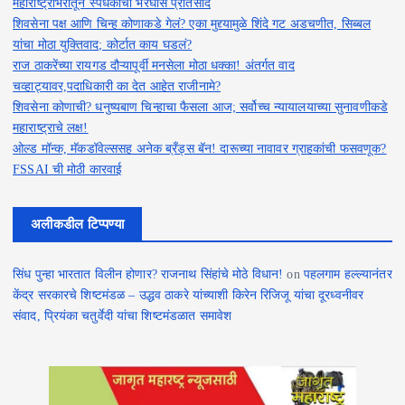
महाराष्ट्राभरातून स्पर्धकांचा भरघोस प्रतिसाद
शिवसेना पक्ष आणि चिन्ह कोणाकडे गेलं? एका मुद्द्यामुळे शिंदे गट अडचणीत, सिब्बल
यांचा मोठा युक्तिवाद; कोर्टात काय घडलं?
राज ठाकरेंच्या रायगड दौऱ्यापूर्वी मनसेला मोठा धक्का! अंतर्गत वाद
चव्हाट्यावर,पदाधिकारी का देत आहेत राजीनामे?
शिवसेना कोणाची? धनुष्यबाण चिन्हाचा फैसला आज; सर्वोच्च न्यायालयाच्या सुनावणीकडे
महाराष्ट्राचे लक्ष!
ओल्ड मॉन्क, मॅकडॉवेल्ससह अनेक ब्रँड्स बॅन! दारूच्या नावावर ग्राहकांची फसवणूक?
FSSAI ची मोठी कारवाई
अलीकडील टिप्पण्या
सिंध पुन्हा भारतात विलीन होणार? राजनाथ सिंहांचे मोठे विधान!
on
पहलगाम हल्ल्यानंतर
केंद्र सरकारचे शिष्टमंडळ – उद्धव ठाकरे यांच्याशी किरेन रिजिजू यांचा दूरध्वनीवर
संवाद, प्रियंका चतुर्वेदी यांचा शिष्टमंडळात समावेश