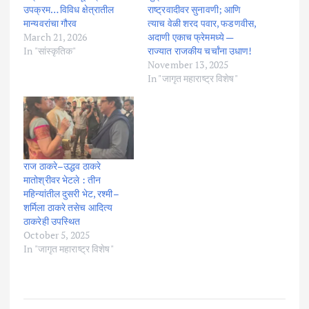
उपक्रम… विविध क्षेत्रातील
राष्ट्रवादीवर सुनावणी; आणि
मान्यवरांचा गौरव
त्याच वेळी शरद पवार, फडणवीस,
March 21, 2026
अदाणी एकाच फ्रेममध्ये —
In "सांस्कृतिक"
राज्यात राजकीय चर्चांना उधाण!
November 13, 2025
In "जागृत महाराष्ट्र विशेष"
राज ठाकरे–उद्धव ठाकरे
मातोश्रीवर भेटले : तीन
महिन्यांतील दुसरी भेट, रश्मी–
शर्मिला ठाकरे तसेच आदित्य
ठाकरेही उपस्थित
October 5, 2025
In "जागृत महाराष्ट्र विशेष"