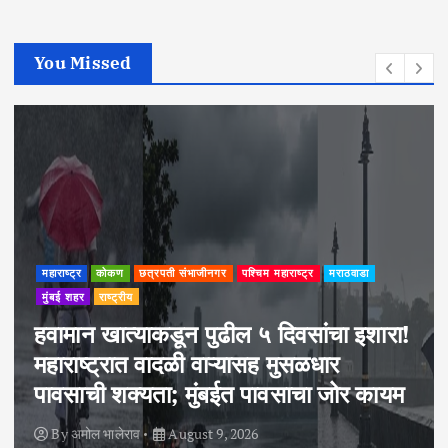
You Missed
महाराष्ट्र
कोकण
मुंबई शहर
सायबर सुरक्षेचे धडे! रवींद्र भारती शाळेत
पटकर-वर्दैच्या ‘सायबर वॉरियर्स’कडून
ऑनलाईन फसवणूक अन् गोपनीयतेबाबत
मार्गदर्शन
By
अमोल भालेराव
August 8, 2026