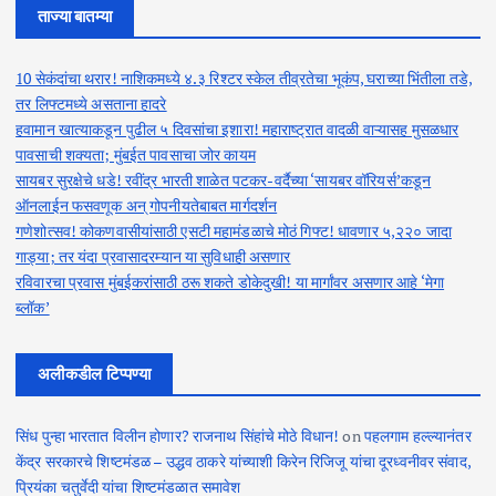
ताज्या बातम्या
10 सेकंदांचा थरार! नाशिकमध्ये ४.३ रिश्टर स्केल तीव्रतेचा भूकंप, घराच्या भिंतीला तडे,
तर लिफ्टमध्ये असताना हादरे
हवामान खात्याकडून पुढील ५ दिवसांचा इशारा! महाराष्ट्रात वादळी वाऱ्यासह मुसळधार
पावसाची शक्यता; मुंबईत पावसाचा जोर कायम
सायबर सुरक्षेचे धडे! रवींद्र भारती शाळेत पटकर-वर्दैच्या ‘सायबर वॉरियर्स’कडून
ऑनलाईन फसवणूक अन् गोपनीयतेबाबत मार्गदर्शन
गणेशोत्सव! कोकणवासीयांसाठी एसटी महामंडळाचे मोठं गिफ्ट! धावणार ५,२२० जादा
गाड्या; तर यंदा प्रवासादरम्यान या सुविधाही असणार
रविवारचा प्रवास मुंबईकरांसाठी ठरू शकते डोकेदुखी! या मार्गांवर असणार आहे ‘मेगा
ब्लॉक’
अलीकडील टिप्पण्या
सिंध पुन्हा भारतात विलीन होणार? राजनाथ सिंहांचे मोठे विधान!
on
पहलगाम हल्ल्यानंतर
केंद्र सरकारचे शिष्टमंडळ – उद्धव ठाकरे यांच्याशी किरेन रिजिजू यांचा दूरध्वनीवर संवाद,
प्रियंका चतुर्वेदी यांचा शिष्टमंडळात समावेश