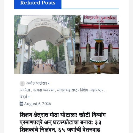
n
Related Posts
a
v
i
g
a
t
अमोल भालेराव
i
अकोला
,
कायदा व्यवस्था
,
जागृत महाराष्ट्र विशेष
,
महाराष्ट्र
,
o
विदर्भ
August 6, 2026
n
शिक्षण क्षेत्रात मोठा घोटाळा! खोटी दिव्यांग
प्रमाणपत्रे अन् घटस्फोटाचा बनाव; ३३
शिक्षकांचे निलंबन, ६५ जणांची वेतनवाढ