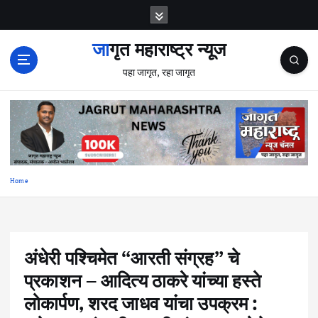
S
k
i
जागृत महाराष्ट्र न्यूज
p
पहा जागृत, रहा जागृत
t
o
c
o
n
t
e
Home
n
t
अंधेरी पश्चिमेत “आरती संग्रह” चे
प्रकाशन – आदित्य ठाकरे यांच्या हस्ते
लोकार्पण, शरद जाधव यांचा उपक्रम :