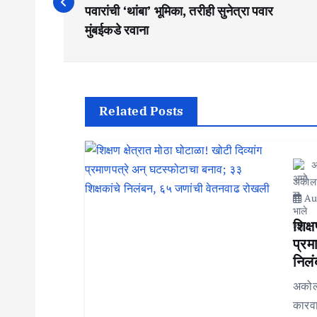
s
पवारांची ‘थांबा’ भूमिका, तरीही सुनेत्रा पवार
मुंबईकडे रवाना
t
n
a
Related Posts
v
i
अ
g
अकोल
Aug
a
शिक्ष
t
प्रम
निलं
i
अकोल्
o
कारवा