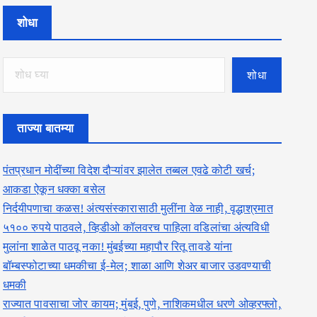
शोधा
शोधा
ताज्या बातम्या
पंतप्रधान मोदींच्या विदेश दौऱ्यांवर झालेत तब्बल एवढे कोटी खर्च;
आकडा ऐकून धक्का बसेल
निर्दयीपणाचा कळस! अंत्यसंस्कारासाठी मुलींना वेळ नाही, वृद्धाश्रमात
५१०० रुपये पाठवले, व्हिडीओ कॉलवरच पाहिला वडिलांचा अंत्यविधी
मुलांना शाळेत पाठवू नका! मुंबईच्या महापौर रितू तावडे यांना
बॉम्बस्फोटाच्या धमकीचा ई-मेल; शाळा आणि शेअर बाजार उडवण्याची
धमकी
राज्यात पावसाचा जोर कायम; मुंबई, पुणे, नाशिकमधील धरणे ओव्हरफ्लो,