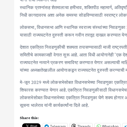
स्थानिक प्रश्‍नांसह शेतमालाचा हमीभाव, शक्तिपीठ महामार्ग, अतिव
निधी कागदावरच अशा अनेक समस्या सोडविण्यासाठी स्वराष्ट्र लोक
लोकसभा, विधानसभा आणि स्थानिक स्वराज्य संस्थांच्या निवडणुका
यासाठी राज्यघटनेत दुरुस्ती करून नवीन तरतूद दाखल करण्यात येणा
देशात एकत्रित निवडणुकीची शक्यता तपासण्यासाठी माजी राष्ट्रपती 
समितीचे कामकाजही वेगात सुरू आहे. आता विधी आयोगानेही ‘एक देश
राज्यघटनेत नव्याने प्रकरण समाविष्ट करण्यात येणार असल्याची माहिती
यांच्या अध्यक्षतेखालील आयोगाकडून राज्यघटनेत दुरुस्ती करण्याची म
मे-जून 2029 मध्ये लोकसभेसोबत विधानसभेच्या निवडणुका एकत्रित घ
शिफारस करण्यात येणार आहे. एकत्रित निवडणुकीसाठी विधानसभेचा क
लोकसभेसोबत विधानसभेच्या एकत्रित निवडणुका घेणे शक्य होणार आहे.
सूचना भालेराव यांनी कार्यकर्त्यांना दिले आहे.
Share this:
Telegram
Threads
WhatsApp