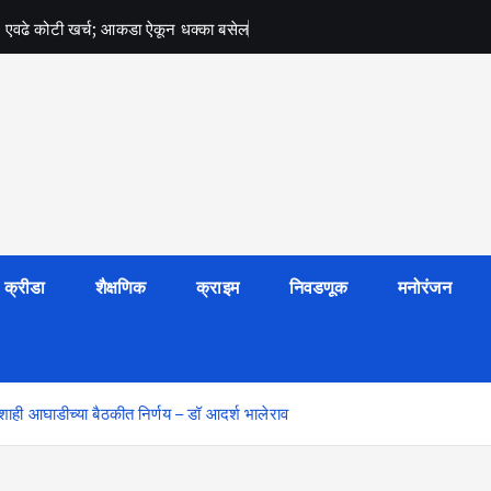
ब्बल एवढे कोटी खर्च; आकडा ऐकून धक्का बसेल
क्रीडा
शैक्षणिक
क्राइम
निवडणूक
मनोरंजन
ही आघाडीच्या बैठकीत निर्णय – डॉ आदर्श भालेराव