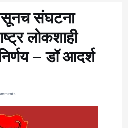
सूनच संघटना
ाष्ट्र लोकशाही
िर्णय – डॉ आदर्श
omments