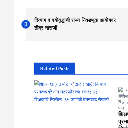
P
दिव्यांग व वयोवृद्धांची राज्य निवडणूक आयोगवर
o
तीव्र नाराजी
s
t
n
a
Related Posts
v
अ
i
अकोल
g
Aug
a
शिक्
प्रम
t