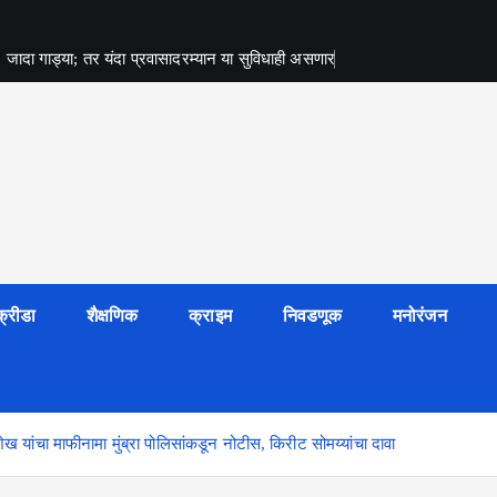
जादा गाड्या; तर यंदा प्रवासादरम्यान या सुविधाही असणार
क्रीडा
शैक्षणिक
क्राइम
निवडणूक
मनोरंजन
ेख यांचा माफीनामा मुंब्रा पोलिसांकडून नोटीस, किरीट सोमय्यांचा दावा