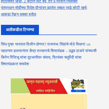
हॉटेल्सवर धाडी, 2 कँटीन थेट बंद, तर ४ परवाने निलंबित
पंतप्रधान मोदींच्या विदेश दौऱ्यांवर झालेत तब्बल एवढे कोटी खर्च;
आकडा ऐकून धक्का बसेल
अलीकडील टिप्पण्या
सिंध पुन्हा भारतात विलीन होणार? राजनाथ सिंहांचे मोठे विधान!
on
पहलगाम हल्ल्यानंतर केंद्र सरकारचे शिष्टमंडळ – उद्धव ठाकरे यांच्याशी
किरेन रिजिजू यांचा दूरध्वनीवर संवाद, प्रियंका चतुर्वेदी यांचा
शिष्टमंडळात समावेश