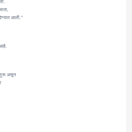
ली.
असता,
ेण्यात आली.”
आहे.
 सुरू असून
ा