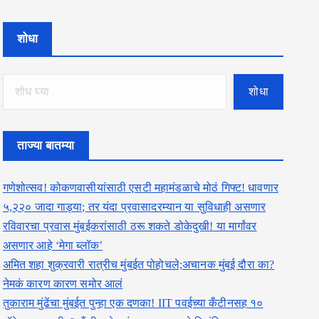
शोधा
शोधा
ताज्या बातम्या
गणेशोत्सव! कोकणवासीयांसाठी एसटी महामंडळाचे मोठं गिफ्ट! धावणार
५,२२० जादा गाड्या; तर यंदा प्रवासादरम्यान या सुविधाही असणार
रविवारचा प्रवास मुंबईकरांसाठी ठरू शकते डोकेदुखी! या मार्गांवर
असणार आहे ‘मेगा ब्लॉक’
अमित शहा शुक्रवारी रात्रीच मुंबईत पोहोचले;अचानक मुंबई दौरा का?
नेमकं कारण कारण समोर आलं
तुकाराम मुंढेंचा मुंबईत पुन्हा एक दणका! IIT पवईच्या कँटीनसह १०