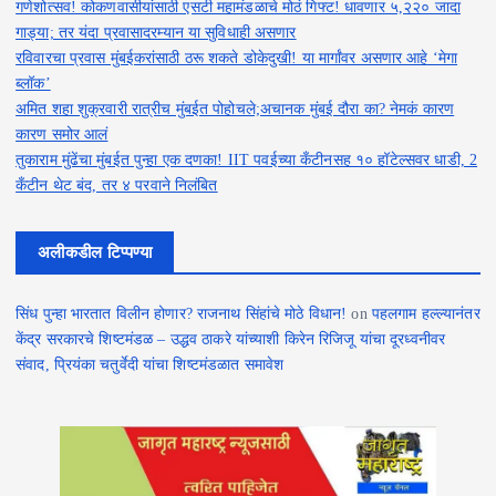
गणेशोत्सव! कोकणवासीयांसाठी एसटी महामंडळाचे मोठं गिफ्ट! धावणार ५,२२० जादा
गाड्या; तर यंदा प्रवासादरम्यान या सुविधाही असणार
रविवारचा प्रवास मुंबईकरांसाठी ठरू शकते डोकेदुखी! या मार्गांवर असणार आहे ‘मेगा
ब्लॉक’
अमित शहा शुक्रवारी रात्रीच मुंबईत पोहोचले;अचानक मुंबई दौरा का? नेमकं कारण
कारण समोर आलं
तुकाराम मुंढेंचा मुंबईत पुन्हा एक दणका! IIT पवईच्या कँटीनसह १० हॉटेल्सवर धाडी, 2
कँटीन थेट बंद, तर ४ परवाने निलंबित
अलीकडील टिप्पण्या
सिंध पुन्हा भारतात विलीन होणार? राजनाथ सिंहांचे मोठे विधान!
on
पहलगाम हल्ल्यानंतर
केंद्र सरकारचे शिष्टमंडळ – उद्धव ठाकरे यांच्याशी किरेन रिजिजू यांचा दूरध्वनीवर
संवाद, प्रियंका चतुर्वेदी यांचा शिष्टमंडळात समावेश