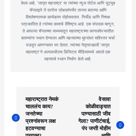
केला आहे. 'जागृत महाराष्ट्र' या त्यांच्या न्यूज पोर्टल आणि यूट्यूब
चॅनलद्वारे ते दररोज प्रेक्षकांपर्यंत ताज्या बातम्या आणि
विश्लेषणात्मक कार्यक्रम पोहोचवतात. निर्भीड आणि निष्पक्ष
पत्रकारिता हे त्यांच्या कामाचे वैशिष्ट्य आहे. एक संपादक म्हणून,
ते आपल्या चॅनलच्या माध्यमातून महाराष्ट्राच्या कानाकोपऱ्यातील
बातम्यांना स्थान देण्यावर आणि महत्त्वाच्या मुद्द्यांवर सविस्तर चर्चा
घडवून आणण्यावर भर देतात. त्यांच्या नेतृत्वाखाली 'जागृत
महाराष्ट्र'ने अल्पावधीतच डिजिटल मीडियामध्ये आपले एक
महत्त्वाचे स्थान निर्माण केले आहे.
P
महाराष्ट्रात नेमकं
वेसावा
o
चाललंय काय?
कोळीवाड्यात
जनतेच्या
पाण्यासाठी जीव
s
प्रश्नांवरून लक्ष
गेला? पाणीटंचाई,
t
हटवण्याचा
पंप जप्ती मोहीम
प्रयत्न?
आणि