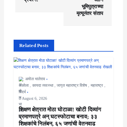
n
भूमिपुत्राच्या
मृत्यूनंतर संताप
a
v
i
Related Posts
g
a
t
अमोल भालेराव
i
अकोला
,
कायदा व्यवस्था
,
जागृत महाराष्ट्र विशेष
,
महाराष्ट्र
,
विदर्भ
o
August 6, 2026
n
शिक्षण क्षेत्रात मोठा घोटाळा! खोटी दिव्यांग
प्रमाणपत्रे अन् घटस्फोटाचा बनाव; ३३
शिक्षकांचे निलंबन, ६५ जणांची वेतनवाढ