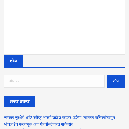
शोधा
शोधा
ताज्या बातम्या
सायबर सुरक्षेचे धडे! रवींद्र भारती शाळेत पटकर-वर्दैच्या ‘सायबर वॉरियर्स’कडून
ऑनलाईन फसवणूक अन् गोपनीयतेबाबत मार्गदर्शन