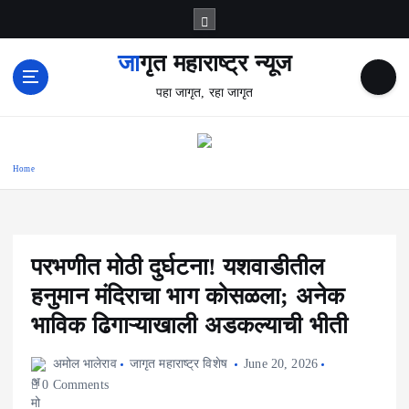
S
k
i
जागृत महाराष्ट्र न्यूज
p
पहा जागृत, रहा जागृत
t
o
c
o
Home
n
t
e
n
t
परभणीत मोठी दुर्घटना! यशवाडीतील
हनुमान मंदिराचा भाग कोसळला; अनेक
भाविक ढिगाऱ्याखाली अडकल्याची भीती
अमोल भालेराव
जागृत महाराष्ट्र विशेष
June 20, 2026
0 Comments