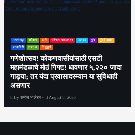
महाराष्ट्र
कोकण
ठाणे
पश्चिम महाराष्ट्र
पालघर
पुणे
मुंबई शहर
रत्नागिरी
रायगड
सिंधुदुर्ग
गणेशोत्सव! कोकणवासीयांसाठी एसटी
महामंडळाचे मोठं गिफ्ट! धावणार ५,२२० जादा
गाड्या; तर यंदा प्रवासादरम्यान या सुविधाही
असणार
By
अमोल भालेराव
August 8, 2026