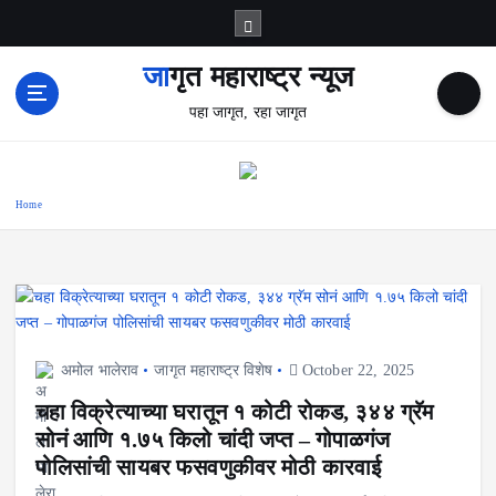
S
k
i
जागृत महाराष्ट्र न्यूज
p
पहा जागृत, रहा जागृत
t
o
c
o
Home
n
t
e
n
t
अमोल भालेराव
जागृत महाराष्ट्र विशेष
October 22, 2025
चहा विक्रेत्याच्या घरातून १ कोटी रोकड, ३४४ ग्रॅम
सोनं आणि १.७५ किलो चांदी जप्त – गोपाळगंज
पोलिसांची सायबर फसवणुकीवर मोठी कारवाई