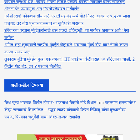
सायबर सुरक्षेचे धडे! रवींद्र भारती शाळेत पटकर-वर्दैच्या ‘सायबर वॉरियर्स’कडून
ऑनलाईन फसवणूक अन् गोपनीयतेबाबत मार्गदर्शन
गणेशोत्सव! कोकणवासीयांसाठी एसटी महामंडळाचे मोठं गिफ्ट! धावणार ५,२२० जादा
गाड्या; तर यंदा प्रवासादरम्यान या सुविधाही असणार
रविवारचा प्रवास मुंबईकरांसाठी ठरू शकते डोकेदुखी! या मार्गांवर असणार आहे ‘मेगा
ब्लॉक’
अमित शहा शुक्रवारी रात्रीच मुंबईत पोहोचले;अचानक मुंबई दौरा का? नेमकं कारण
कारण समोर आलं
तुकाराम मुंढेंचा मुंबईत पुन्हा एक दणका! IIT पवईच्या कँटीनसह १० हॉटेल्सवर धाडी, 2
कँटीन थेट बंद, तर ४ परवाने निलंबित
अलीकडील टिप्पण्या
सिंध पुन्हा भारतात विलीन होणार? राजनाथ सिंहांचे मोठे विधान!
on
पहलगाम हल्ल्यानंतर
केंद्र सरकारचे शिष्टमंडळ – उद्धव ठाकरे यांच्याशी किरेन रिजिजू यांचा दूरध्वनीवर
संवाद, प्रियंका चतुर्वेदी यांचा शिष्टमंडळात समावेश