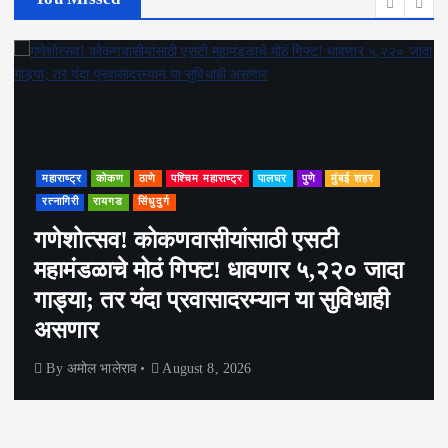
महाराष्ट्र
कोकण
ठाणे
पश्चिम महाराष्ट्र
पालघर
पुणे
मुंबई शहर
रत्नागिरी
रायगड
सिंधुदुर्ग
गणेशोत्सव! कोकणवासीयांसाठी एसटी
महामंडळाचे मोठं गिफ्ट! धावणार ५,२२० जादा
गाड्या; तर यंदा प्रवासादरम्यान या सुविधाही
असणार
By
अमोल भालेराव
August 8, 2026