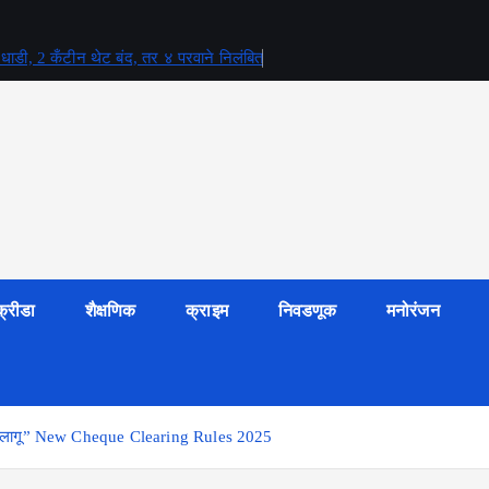
र धाडी, 2 कँटीन थेट बंद, तर ४ परवाने निलंबित
क्रीडा
शैक्षणिक
क्राइम
निवडणूक
मनोरंजन
म लागू” New Cheque Clearing Rules 2025