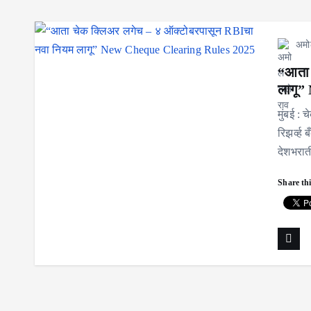
अमो
“आता 
लागू”
मुंबई : 
रिझर्व्ह
देशभराती
Share thi