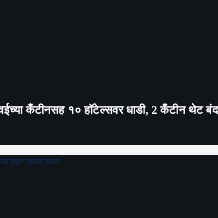
T पवईच्या कँटीनसह १० हॉटेल्सवर धाडी, 2 कँटीन थेट बं