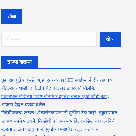
शोधा
शोधा
ताज्या बातम्या
तुकाराम मुंढेंचा मुंबईत पुन्हा एक दणका! IIT पवईच्या कँटीनसह १०
हॉटेल्सवर धाडी, 2 कँटीन थेट बंद, तर ४ परवाने निलंबित
पंतप्रधान मोदींच्या विदेश दौऱ्यांवर झालेत तब्बल एवढे कोटी खर्च;
आकडा ऐकून धक्का बसेल
निर्दयीपणाचा कळस! अंत्यसंस्कारासाठी मुलींना वेळ नाही, वृद्धाश्रमात
५१०० रुपये पाठवले, व्हिडीओ कॉलवरच पाहिला वडिलांचा अंत्यविधी
मुलांना शाळेत पाठवू नका! मुंबईच्या महापौर रितू तावडे यांना