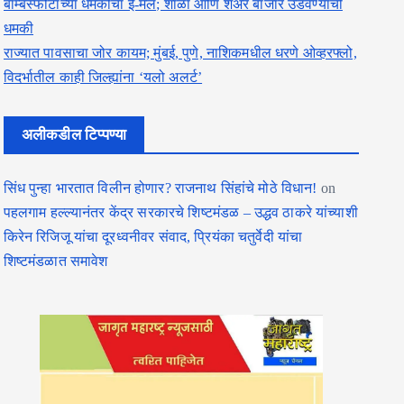
बॉम्बस्फोटाच्या धमकीचा ई-मेल; शाळा आणि शेअर बाजार उडवण्याची
धमकी
राज्यात पावसाचा जोर कायम; मुंबई, पुणे, नाशिकमधील धरणे ओव्हरफ्लो,
विदर्भातील काही जिल्ह्यांना ‘यलो अलर्ट’
अलीकडील टिप्पण्या
सिंध पुन्हा भारतात विलीन होणार? राजनाथ सिंहांचे मोठे विधान!
on
पहलगाम हल्ल्यानंतर केंद्र सरकारचे शिष्टमंडळ – उद्धव ठाकरे यांच्याशी
किरेन रिजिजू यांचा दूरध्वनीवर संवाद, प्रियंका चतुर्वेदी यांचा
शिष्टमंडळात समावेश