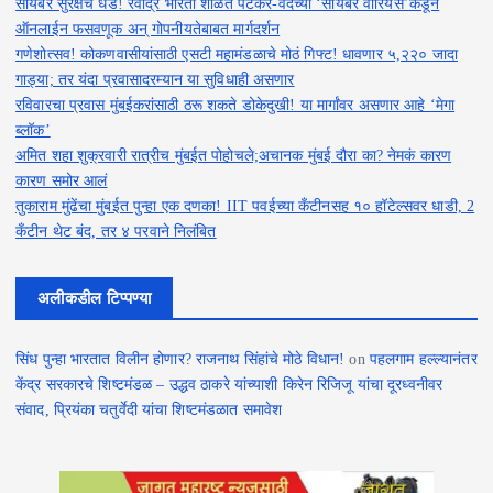
सायबर सुरक्षेचे धडे! रवींद्र भारती शाळेत पटकर-वर्दैच्या ‘सायबर वॉरियर्स’कडून
ऑनलाईन फसवणूक अन् गोपनीयतेबाबत मार्गदर्शन
गणेशोत्सव! कोकणवासीयांसाठी एसटी महामंडळाचे मोठं गिफ्ट! धावणार ५,२२० जादा
गाड्या; तर यंदा प्रवासादरम्यान या सुविधाही असणार
रविवारचा प्रवास मुंबईकरांसाठी ठरू शकते डोकेदुखी! या मार्गांवर असणार आहे ‘मेगा
ब्लॉक’
अमित शहा शुक्रवारी रात्रीच मुंबईत पोहोचले;अचानक मुंबई दौरा का? नेमकं कारण
कारण समोर आलं
तुकाराम मुंढेंचा मुंबईत पुन्हा एक दणका! IIT पवईच्या कँटीनसह १० हॉटेल्सवर धाडी, 2
कँटीन थेट बंद, तर ४ परवाने निलंबित
अलीकडील टिप्पण्या
सिंध पुन्हा भारतात विलीन होणार? राजनाथ सिंहांचे मोठे विधान!
on
पहलगाम हल्ल्यानंतर
केंद्र सरकारचे शिष्टमंडळ – उद्धव ठाकरे यांच्याशी किरेन रिजिजू यांचा दूरध्वनीवर
संवाद, प्रियंका चतुर्वेदी यांचा शिष्टमंडळात समावेश