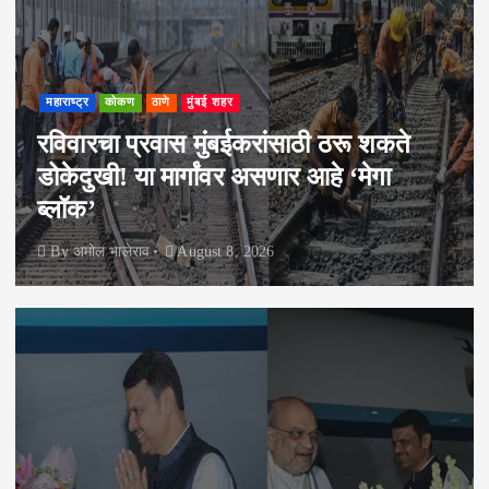
महाराष्ट्र
कोकण
ठाणे
मुंबई शहर
रविवारचा प्रवास मुंबईकरांसाठी ठरू शकते
डोकेदुखी! या मार्गांवर असणार आहे ‘मेगा
ब्लॉक’
By
अमोल भालेराव
August 8, 2026