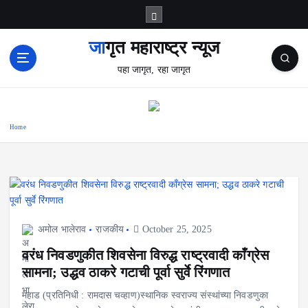
S
k
i
जागृत महाराष्ट्र न्यूज
p
पहा जागृत, रहा जागृत
t
o
c
o
Home
n
t
e
n
t
अमोल भालेराव
राजकीय
October 25, 2025
वरंध निवडणुकीत शिवसेना विरुद्ध राष्ट्रवादी काँग्रेस
सामना; उद्धव ठाकरे गटाची पूर्वा सुर्वे रिंगणात
महाड (प्रतिनिधी : रामदास चव्हाण)स्थानिक स्वराज्य संस्थांच्या निवडणुका