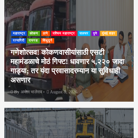
महाराष्ट्र
कोकण
ठाणे
पश्चिम महाराष्ट्र
पालघर
पुणे
मुंबई शहर
रत्नागिरी
रायगड
सिंधुदुर्ग
गणेशोत्सव! कोकणवासीयांसाठी एसटी
महामंडळाचे मोठं गिफ्ट! धावणार ५,२२० जादा
गाड्या; तर यंदा प्रवासादरम्यान या सुविधाही
असणार
By
अमोल भालेराव
August 8, 2026