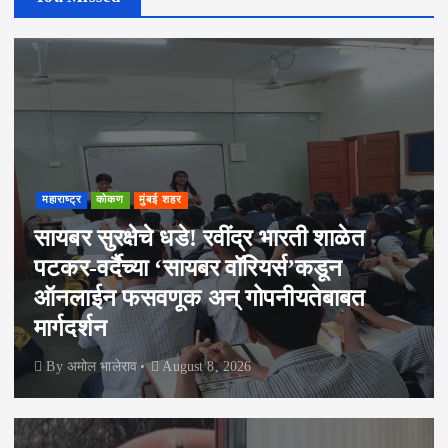
महाराष्ट्र
कोकण
मुंबई शहर
सायबर सुरक्षेचे धडे! रवींद्र भारती शाळेत
पटकर-वर्दैच्या ‘सायबर वॉरियर्स’कडून
ऑनलाईन फसवणूक अन् गोपनीयतेबाबत
मार्गदर्शन
By
अमोल भालेराव
August 8, 2026