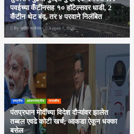
पवईच्या कँटीनसह १० हॉटेल्सवर धाडी, 2
कँटीन थेट बंद, तर ४ परवाने निलंबित
By
अमोल भालेराव
August 7, 2026
राष्ट्रीय
आंतरराष्ट्रीय
राजकीय
पंतप्रधान मोदींच्या विदेश दौऱ्यांवर झालेत
तब्बल एवढे कोटी खर्च; आकडा ऐकून धक्का
बसेल