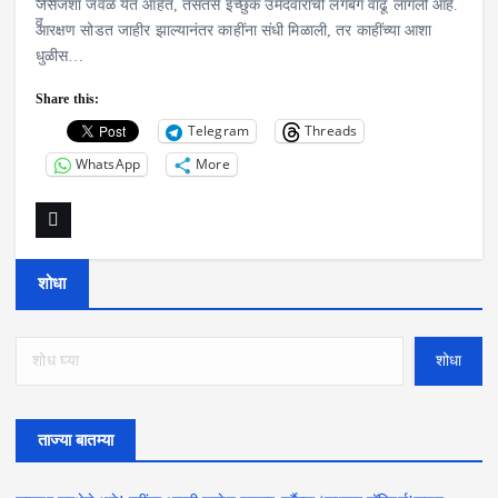
जसजशा जवळ येत आहेत, तसतसे इच्छुक उमेदवारांची लगबग वाढू लागली आहे.
आरक्षण सोडत जाहीर झाल्यानंतर काहींना संधी मिळाली, तर काहींच्या आशा
धुळीस…
Share this:
Telegram
Threads
WhatsApp
More
शोधा
शोधा
ताज्या बातम्या