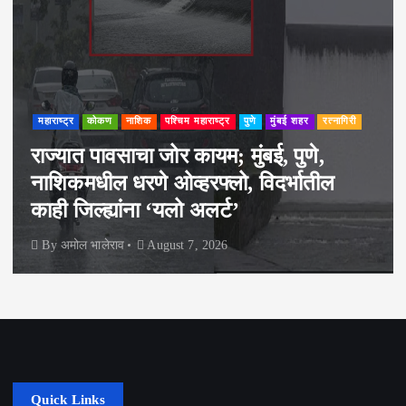
महाराष्ट्र
कोकण
नाशिक
पश्चिम महाराष्ट्र
पुणे
मुंबई शहर
रत्नागिरी
राज्यात पावसाचा जोर कायम; मुंबई, पुणे,
नाशिकमधील धरणे ओव्हरफ्लो, विदर्भातील
काही जिल्ह्यांना ‘यलो अलर्ट’
By
अमोल भालेराव
August 7, 2026
Quick Links