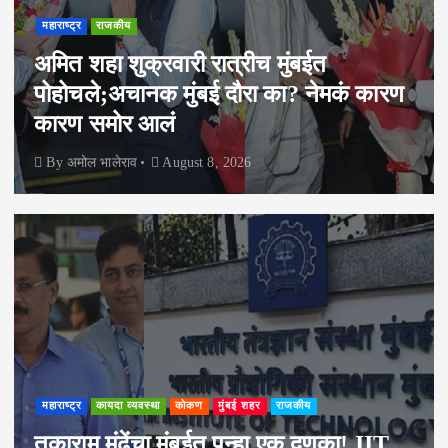
महाराष्ट्र
राजकीय
अमित शहा शुक्रवारी रात्रीच मुंबईत
पोहोचले;अचानक मुंबई दौरा का? नेमकं कारण
कारण समोर आलं
By
अमोल भालेराव
August 8, 2026
महाराष्ट्र
कायदा व्यवस्था
कोकण
मुंबई शहर
राजकीय
तुकाराम मुंढेंचा मुंबईत पुन्हा एक दणका! IIT