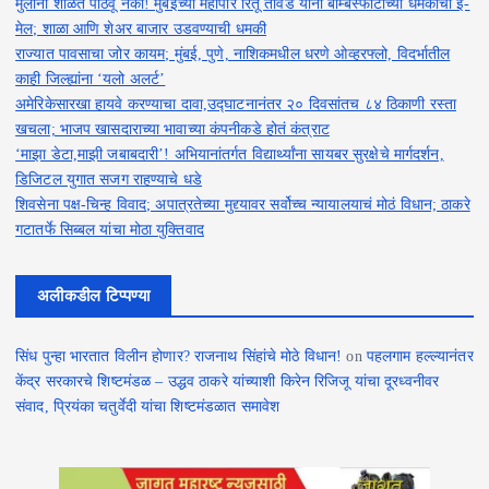
मुलांना शाळेत पाठवू नका! मुंबईच्या महापौर रितू तावडे यांना बॉम्बस्फोटाच्या धमकीचा ई-
मेल; शाळा आणि शेअर बाजार उडवण्याची धमकी
राज्यात पावसाचा जोर कायम; मुंबई, पुणे, नाशिकमधील धरणे ओव्हरफ्लो, विदर्भातील
काही जिल्ह्यांना ‘यलो अलर्ट’
अमेरिकेसारखा हायवे करण्याचा दावा,उद्घाटनानंतर २० दिवसांतच ८४ ठिकाणी रस्ता
खचला; भाजप खासदाराच्या भावाच्या कंपनीकडे होतं कंत्राट
‘माझा डेटा,माझी जबाबदारी’! अभियानांतर्गत विद्यार्थ्यांना सायबर सुरक्षेचे मार्गदर्शन,
डिजिटल युगात सजग राहण्याचे धडे
शिवसेना पक्ष-चिन्ह विवाद; अपात्रतेच्या मुद्द्यावर सर्वोच्च न्यायालयाचं मोठं विधान; ठाकरे
गटातर्फे सिब्बल यांचा मोठा युक्तिवाद
अलीकडील टिप्पण्या
सिंध पुन्हा भारतात विलीन होणार? राजनाथ सिंहांचे मोठे विधान!
on
पहलगाम हल्ल्यानंतर
केंद्र सरकारचे शिष्टमंडळ – उद्धव ठाकरे यांच्याशी किरेन रिजिजू यांचा दूरध्वनीवर
संवाद, प्रियंका चतुर्वेदी यांचा शिष्टमंडळात समावेश