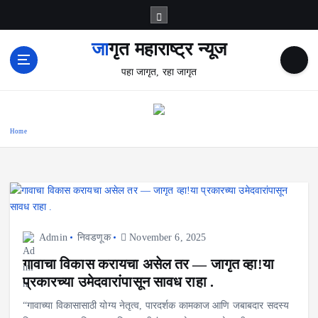
S
k
i
जागृत महाराष्ट्र न्यूज
p
पहा जागृत, रहा जागृत
t
o
c
o
Home
n
t
e
n
t
Admin
निवडणूक
November 6, 2025
गावाचा विकास करायचा असेल तर — जागृत व्हा!या
प्रकारच्या उमेदवारांपासून सावध राहा .
“गावाच्या विकासासाठी योग्य नेतृत्व, पारदर्शक कामकाज आणि जबाबदार सदस्य