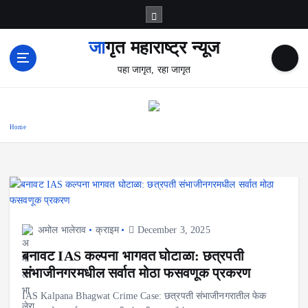
S
k
i
जागृत महाराष्ट्र न्यूज
p
पहा जागृत, रहा जागृत
t
o
c
o
Home
n
t
e
n
t
अमोल भालेराव
क्राइम
December 3, 2025
बनावट IAS कल्पना भागवत घोटाळा: छत्रपती
संभाजीनगरमधील सर्वात मोठा फसवणूक प्रकरण
IAS Kalpana Bhagwat Crime Case: छत्रपती संभाजीनगरातील फेक