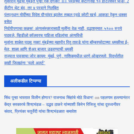
तुकाराम मुंढेंचा मुंबईत पुन्हा एक दणका! IIT पवईच्या कँटीनसह १० हॉटेल्सवर धाडी, 2
कँटीन थेट बंद, तर ४ परवाने निलंबित
पंतप्रधान मोदींच्या विदेश दौऱ्यांवर झालेत तब्बल एवढे कोटी खर्च; आकडा ऐकून धक्का
बसेल
निर्दयीपणाचा कळस! अंत्यसंस्कारासाठी मुलींना वेळ नाही, वृद्धाश्रमात ५१०० रुपये
पाठवले, व्हिडीओ कॉलवरच पाहिला वडिलांचा अंत्यविधी
मुलांना शाळेत पाठवू नका! मुंबईच्या महापौर रितू तावडे यांना बॉम्बस्फोटाच्या धमकीचा ई-
मेल; शाळा आणि शेअर बाजार उडवण्याची धमकी
राज्यात पावसाचा जोर कायम; मुंबई, पुणे, नाशिकमधील धरणे ओव्हरफ्लो, विदर्भातील
काही जिल्ह्यांना ‘यलो अलर्ट’
अलीकडील टिप्पण्या
सिंध पुन्हा भारतात विलीन होणार? राजनाथ सिंहांचे मोठे विधान!
on
पहलगाम हल्ल्यानंतर
केंद्र सरकारचे शिष्टमंडळ – उद्धव ठाकरे यांच्याशी किरेन रिजिजू यांचा दूरध्वनीवर
संवाद, प्रियंका चतुर्वेदी यांचा शिष्टमंडळात समावेश