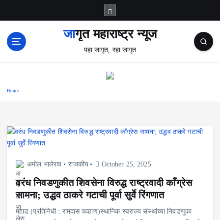
S
k
i
जागृत महाराष्ट्र न्यूज
p
पहा जागृत, रहा जागृत
t
o
c
o
Home
n
t
e
n
t
अमोल भालेराव
राजकीय
October 25, 2025
वरंध निवडणुकीत शिवसेना विरुद्ध राष्ट्रवादी काँग्रेस
सामना; उद्धव ठाकरे गटाची पूर्वा सुर्वे रिंगणात
महाड (प्रतिनिधी : रामदास चव्हाण)स्थानिक स्वराज्य संस्थांच्या निवडणुका