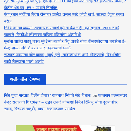
तुकाराम मुंढेंचा मुंबईत पुन्हा एक दणका! IIT पवईच्या कँटीनसह १० हॉटेल्सवर धाडी, 2
कँटीन थेट बंद, तर ४ परवाने निलंबित
पंतप्रधान मोदींच्या विदेश दौऱ्यांवर झालेत तब्बल एवढे कोटी खर्च; आकडा ऐकून धक्का
बसेल
निर्दयीपणाचा कळस! अंत्यसंस्कारासाठी मुलींना वेळ नाही, वृद्धाश्रमात ५१०० रुपये
पाठवले, व्हिडीओ कॉलवरच पाहिला वडिलांचा अंत्यविधी
मुलांना शाळेत पाठवू नका! मुंबईच्या महापौर रितू तावडे यांना बॉम्बस्फोटाच्या धमकीचा ई-
मेल; शाळा आणि शेअर बाजार उडवण्याची धमकी
राज्यात पावसाचा जोर कायम; मुंबई, पुणे, नाशिकमधील धरणे ओव्हरफ्लो, विदर्भातील
काही जिल्ह्यांना ‘यलो अलर्ट’
अलीकडील टिप्पण्या
सिंध पुन्हा भारतात विलीन होणार? राजनाथ सिंहांचे मोठे विधान!
on
पहलगाम हल्ल्यानंतर
केंद्र सरकारचे शिष्टमंडळ – उद्धव ठाकरे यांच्याशी किरेन रिजिजू यांचा दूरध्वनीवर
संवाद, प्रियंका चतुर्वेदी यांचा शिष्टमंडळात समावेश