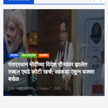
राष्ट्रीय
आंतरराष्ट्रीय
राजकीय
पंतप्रधान मोदींच्या विदेश दौऱ्यांवर झालेत
तब्बल एवढे कोटी खर्च; आकडा ऐकून धक्का
बसेल
By
अमोल भालेराव
August 7, 2026