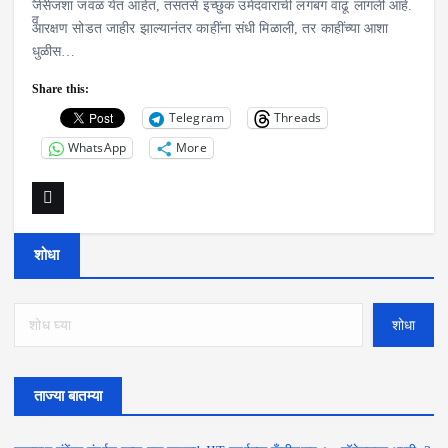
जसजशा जवळ येत आहेत, तसतसे इच्छुक उमेदवारांची लगबग वाढू लागली आहे.
आरक्षण सोडत जाहीर झाल्यानंतर काहींना संधी मिळाली, तर काहींच्या आशा
धुळीस…
Share this:
Telegram
Threads
WhatsApp
More
शोधा
शोधा
ताज्या बातम्या