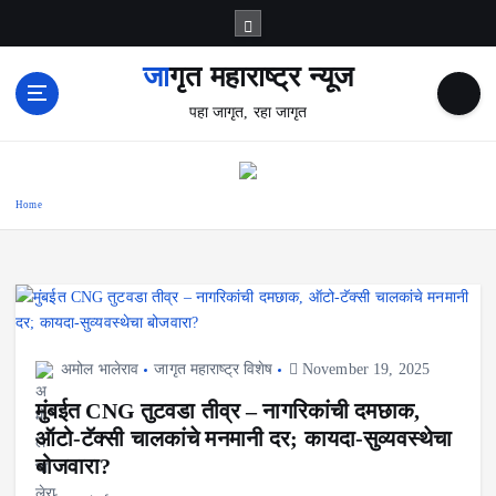
S
k
i
जागृत महाराष्ट्र न्यूज
p
पहा जागृत, रहा जागृत
t
o
c
o
Home
n
t
e
n
t
अमोल भालेराव
जागृत महाराष्ट्र विशेष
November 19, 2025
मुंबईत CNG तुटवडा तीव्र – नागरिकांची दमछाक,
ऑटो-टॅक्सी चालकांचे मनमानी दर; कायदा-सुव्यवस्थेचा
बोजवारा?