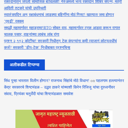
रक्तदानातून जपली सामाजिक बांधिलकी! नेरुळमध्ये भव्य रक्तदान शिबिर संपन्न; मंत्री
आदिती तटकरे यांची उपस्थिती
स्वातंत्र्यदिन अन् रक्षाबंधनाचं लाडक्या बहि‍णींना मोठं गिफ्ट! खात्यात जमा होणार
‘एवढी’ रक्कम
समृद्धी महामार्गावर महाड्रामा!RTO सोबत वाद, महामार्गावर ट्रक आडवा करून रागात
चालक पसार; वाहनांच्या लाबंच लांब रांगा
प्रश्न २,१९२ कोटींचा! सरकारी निधीतून टेक कंपन्यांना कमी व्याजानं कोट्यवधींचं
कर्ज? सरकारी ‘डीप-टेक’ निधीबाबत प्रश्नचिन्ह
अलीकडील टिप्पण्या
सिंध पुन्हा भारतात विलीन होणार? राजनाथ सिंहांचे मोठे विधान!
on
पहलगाम हल्ल्यानंतर
केंद्र सरकारचे शिष्टमंडळ – उद्धव ठाकरे यांच्याशी किरेन रिजिजू यांचा दूरध्वनीवर
संवाद, प्रियंका चतुर्वेदी यांचा शिष्टमंडळात समावेश