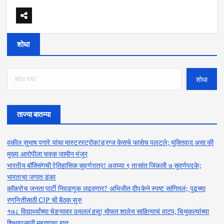
शोधा
शोधा
ताज्या बातम्या
वकील सुभाष पगारे यांचा मास्टरस्ट्रोक!ड्रग्ज केसचे फासेच पलटले; युक्तिवाद असा की
मुख्य आरोपीला चक्क जामीन मंजूर
भारतीय बॉक्सिंगची ऐतिहासिक सुवर्णरात्र! अवघ्या ९ तासांत जिंकली ७ सुवर्णपदके;
भारताचा जगात डंका
कॉकरोच जनता पार्टी निवडणूक लढवणार? अभिजीत दीपकेने स्पष्ट सांगितलं; पुढच्या
रणनितीसाठी CJP ची बैठक सुरु
१७८ विद्यार्थ्यांच्या चेहऱ्यावर उमललं हसू! मोफत शालेय साहित्याचं वाटप, चिमुकल्यांच्या
शिक्षणासाठी महत्त्वाचा हात