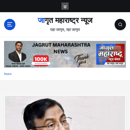
S
k
i
जागृत महाराष्ट्र न्यूज
p
पहा जागृत, रहा जागृत
t
o
c
o
n
t
e
Home
n
t