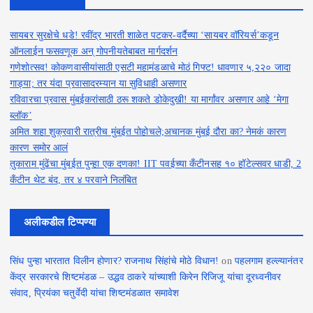
सायबर सुरक्षेचे धडे! रवींद्र भारती शाळेत पटकर-वर्दैच्या ‘सायबर वॉरियर्स’कडून
ऑनलाईन फसवणूक अन् गोपनीयतेबाबत मार्गदर्शन
गणेशोत्सव! कोकणवासीयांसाठी एसटी महामंडळाचे मोठं गिफ्ट! धावणार ५,२२० जादा
गाड्या; तर यंदा प्रवासादरम्यान या सुविधाही असणार
रविवारचा प्रवास मुंबईकरांसाठी ठरू शकते डोकेदुखी! या मार्गांवर असणार आहे ‘मेगा
ब्लॉक’
अमित शहा शुक्रवारी रात्रीच मुंबईत पोहोचले;अचानक मुंबई दौरा का? नेमकं कारण
कारण समोर आलं
तुकाराम मुंढेंचा मुंबईत पुन्हा एक दणका! IIT पवईच्या कँटीनसह १० हॉटेल्सवर धाडी, 2
कँटीन थेट बंद, तर ४ परवाने निलंबित
अलीकडील टिप्पण्या
सिंध पुन्हा भारतात विलीन होणार? राजनाथ सिंहांचे मोठे विधान!
on
पहलगाम हल्ल्यानंतर
केंद्र सरकारचे शिष्टमंडळ – उद्धव ठाकरे यांच्याशी किरेन रिजिजू यांचा दूरध्वनीवर
संवाद, प्रियंका चतुर्वेदी यांचा शिष्टमंडळात समावेश