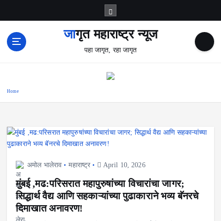
S
k
i
जागृत महाराष्ट्र न्यूज
p
पहा जागृत, रहा जागृत
t
o
c
o
Home
n
t
e
n
t
अमोल भालेराव
महाराष्ट्र
April 10, 2026
मुंबई ,मढ:परिसरात महापुरुषांच्या विचारांचा जागर;
सिद्धार्थ वैद्य आणि सहकाऱ्यांच्या पुढाकाराने भव्य बॅनरचे
दिमाखात अनावरण!