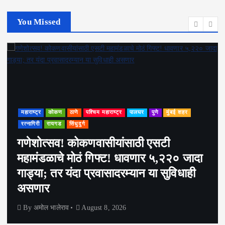
You Missed
महाराष्ट्र
कोकण
ठाणे
पश्चिम महाराष्ट्र
पालघर
पुणे
मुंबई शहर
रत्नागिरी
रायगड
सिंधुदुर्ग
गणेशोत्सव! कोकणवासीयांसाठी एसटी
महामंडळाचे मोठं गिफ्ट! धावणार ५,२२० जादा
गाड्या; तर यंदा प्रवासादरम्यान या सुविधाही
असणार
By
अमोल भालेराव
August 8, 2026