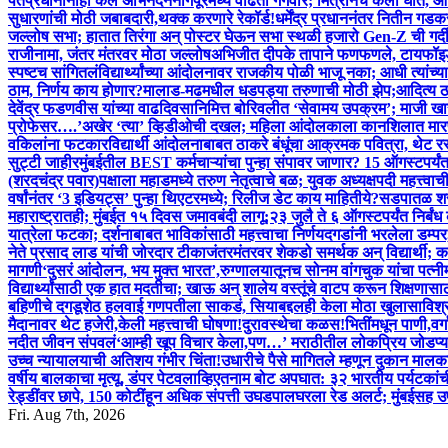
पंतप्रधानांनीही केल अभिनंदन
नागपूरमध्ये वाढता गँगवॉर; मित्रानेच केला घात, आध
सुधारणांची मोठी जबाबदारी,थक्क करणारे रेकॉर्ड!
धर्मेंद्र प्रधाननंतर नितीन ग
जल्लोष सभा; हातात तिरंगा अन् पोस्टर घेऊन सभा स्थळी हजारो Gen-Z ची गर्द
राजीनामा, जंतर मंतरवर मोठा जल्लोष
अभिजीत दीपके तापाने फणफणले, टायफॉइ
स्पष्टच सांगितलं
विद्यार्थ्यांच्या आंदोलनावर राजकीय पोळी भाजू नका; आधी त्यांच्य
ठाम, निर्णय काय होणार?
मालाड-मढमधील धडपड्या तरुणाची मोठी झेप;आदित्य ठाकर
देवेंद्र फडणवीस यांच्या वाढदिवसानिमित्त बोरिवलीत ‘सेवामय उपक्रम’; माजी खासदा
प्रोफेसर….’
अखेर ‘त्या’ व्हिडीओची दखल; महिला आंदोलकाला कानशि‍लात मारण
वकिलांना फटकार
विद्यार्थी आंदोलनाबाबत ठाकरे बंधूंचा आक्रमक पवित्रा, थेट रस्
सुट्टी जाहीर
मुंबईतील BEST कर्मचाऱ्यांचा पुन्हा संपावर जाणार? 15 ऑगस्टपर्यंत
(शरदचंद्र पवार)पक्षाला महाडमध्ये तरुण नेतृत्वाचे बळ; युवक अध्यक्षपदी महत्त्वा
वर्षांनंतर ‘3 इडियट्स’ पुन्हा थिएटरमध्ये; रिलीज डेट काय माहितीये?
सडपातळ शरी
महाराष्ट्रातही; मुंबईत १५ दिवस जमावबंदी लागू;२३ जुलै ते ६ ऑगस्टपर्यंत निर्बं
यात्रेला फटका; दर्शनाबाबत भाविकांसाठी महत्त्वाचा निर्णय
दगडांनी भरलेला डम्प
नेते प्रसाद लाड यांची जोरदार टीका
जंतरमंतरवर शेकडो समर्थक अन् विद्यार्थी
मागणी
‘दुसरं आंदोलन, भय मुक्त भारत’,रुग्णालयातूनच सोनम वांगचुक यांचा पत्नीम
विद्यार्थ्यांसाठी एक हात मदतीचा; खाऊ अन् शालेय वस्तूंचे वाटप करून शिक्षणासाठ
बहिणीचे दगडूशेठ हलवाई गणपतीला साकडं, सियाबद्दलही केला मोठा खुलासा
विश्
मैदानावर थेट हजेरी,केली महत्त्वाची घोषणा!
दुरावस्थेचा कळस!भितींमधून पाणी,वर
नदीत जीवन संपवलं
‘आम्ही खूप विचार केला,पण…’ मराठीतील लोकप्रिय जोडप्याच
उच्च न्यायालयाची अतिशय गंभीर चिंता!
उधारीचे पैसे मागितले म्हणून दुकान मा
वर्षीय बालकाचा मृत्यू, डंपर पेटवला
व्हिएतनाम बोट अपघात: ३२ भारतीय पर्यटकांच
रेड्डींवर छापे, 150 कोटींहून अधिक संपत्ती उघड
पालघरला रेड अलर्ट; मुंबईसह 
Fri. Aug 7th, 2026