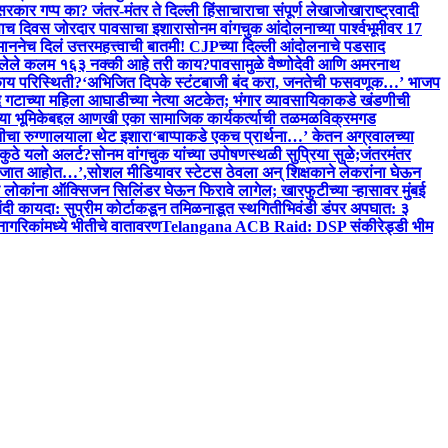
ार गप्प का? जंतर-मंतर ते दिल्ली हिंसाचाराचा संपूर्ण लेखाजोखा
राष्ट्रवादी
ल पाच दिवस जोरदार पावसाचा इशारा
सोनम वांगचुक आंदोलनाच्या पार्श्वभूमीवर 17
ननेच दिलं उत्तर
महत्त्वाची बातमी! CJPच्या दिल्ली आंदोलनाचे पडसाद
ेलेले कलम १६३ नक्की आहे तरी काय?
पावसामुळे वैष्णोदेवी आणि अमरनाथ
ाय परिस्थिती?
‘अभिजित दिपके स्टंटबाजी बंद करा, जनतेची फसवणूक…’ भाजप
दे गटाच्या महिला आघाडीच्या नेत्या अटकेत; भंगार व्यावसायिकाकडे खंडणीची
च्या भूमिकेबद्दल आणखी एका सामाजिक कार्यकर्त्याची तळमळ
विक्रमगड
नीचा रुग्णालयाला थेट इशारा
‘बाप्पाकडे एकच प्रार्थना…’ केतन अग्रवालच्या
 कुठे यलो अलर्ट?
सोनम वांगचुक यांच्या उपोषणस्थळी सुप्रिया सुळे;जंतरमंतर
लं जात आहोत…’,सोशल मीडियावर स्टेटस ठेवला अन् शिक्षकाने लेकरांना घेऊन
 लोकांना ऑक्सिजन सिलिंडर घेऊन फिरावे लागेल; खारफुटीच्या ऱ्हासावर मुंबई
 बंदी कायदा: सुप्रीम कोर्टाकडून तमिळनाडूत स्थगिती
भिवंडी डंपर अपघात: ३
 नागरिकांमध्ये भीतीचे वातावरण
Telangana ACB Raid: DSP संकीरेड्डी भीम