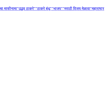
ांचा माफीनामा
"उद्धव ठाकरे"
"ठाकरे बंधू"
"भाजप"
"मराठी विजय मेळावा
"महाराष्ट्र