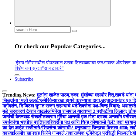
Search
for:
Or check our Popular Categories...
‘ईशय गंभीर’मधील पोपटलाल ठरला टिटवाळ्याचा जनआवाज
‘ऑपरेशन फ
विशेष जन सुरक्षा
"राज ठाकरे"
Subscribe
Trending News:
मुलांना शाळेत पाठवू नका! मुंबईच्या महापौर रितू तावडे या
जिल्ह्यांना ‘यलो अलर्ट’
अमेरिकेसारखा हायवे करण्याचा दावा,उद्घाटनानंतर २० द
मार्गदर्शन, डिजिटल युगात सजग राहण्याचे धडे
शिवसेना पक्ष-चिन्ह विवाद; अपात्रतेच
मुळे सरकारचं टेन्शन वाढलं
अभिनेता राजपाल यादवच्या 2 प्रॉपर्टींचा लिलाव; डोक
जणांची वेतनवाढ रोखली
तकाराम मुंढेंचा आणखी एक मोठा दणका!अनलॉग पनीरवर ब
स्पर्धकांचा भरघोस प्रतिसाद
शिवसेना पक्ष आणि चिन्ह कोणाकडे गेलं? एका मुद्द्या
का देत आहेत राजीनामे?
शिवसेना कोणाची? धनुष्यबाण चिन्हाचा फैसला आज; सर्वोच्
कारवाई
आमीर खानसह सिनेमे गाजवले,नकारात्मक भूमिकेतून प्रसिद्धी मिळवली;