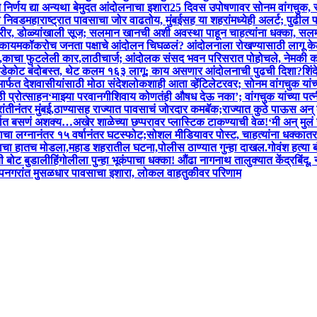
 निर्णय द्या अन्यथा बेमुदत आंदोलनाचा इशारा
25 दिवस उपोषणावर सोनम वांगचुक, सरक
ची निवड
महाराष्ट्रात पावसाचा जोर वाढतोय, मुंबईसह या शहरांमध्येही अलर्ट; पुढी
र, डोळ्यांखाली सूज; सलमान खानची अशी अवस्था पाहून चाहत्यांना धक्का, सलमा
ध कायम
कॉकरोच जनता पक्षाचे आंदोलन चिघळलं? आंदोलनाला रोखण्यासाठी लागू क
र,काचा फुटलेली कार,लाठीचार्ज; आंदोलक संसद भवन परिसरात पोहोचले, नेमकी क
; कडेकोट बंदोबस्त, थेट कलम १६३ लागू; काय असणार आंदोलनाची पुढची दिशा?
शिं
ार्फत देशवासीयांसाठी मोठा संदेश
लोकशाही आता व्हेंटिलेटरवर; सोनम वांगचुक यां
ी प्रोत्साहन
‘माझ्या परवानगीशिवाय कोणतंही औषध देऊ नका’; वांगचुक यांच्या पत्
रांतीनंतर मुंबई,ठाण्यासह राज्यात पावसाचं जोरदार कमबॅक;राज्यात कुठे पाऊस अन्
्गात बसणं अशक्य…अखेर शाळेच्या छप्परावर प्लास्टिक टाकण्याची वेळ!
‘मी अन् मु
ा लग्नानंतर १५ वर्षानंतर घटस्फोट;सोशल मीडियावर पोस्ट, चाहत्यांना धक्का
तर
लकाचा हातच मोडला,महाड शहरातील घटना,पोलीस ठाण्यात गुन्हा दाखल.
गोवंश हत्या
ी बोट बुडाली
हिंगोलीला पुन्हा भूकंपाचा धक्का! औंढा नागनाथ तालुक्यात केंद्रबिंदू,
उपनगरांत मुसळधार पावसाचा इशारा, लोकल वाहतुकीवर परिणाम