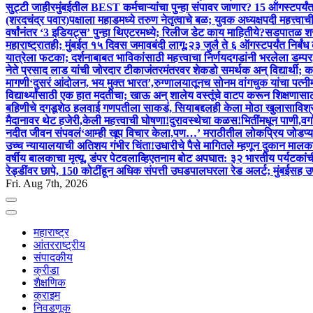
सुट्टी जाहीर
मुंबईतील BEST कर्मचाऱ्यांचा पुन्हा संपावर जाणार? 15 ऑगस्टपर्यंत
(शरदचंद्र पवार)पक्षाला महाडमध्ये तरुण नेतृत्वाचे बळ; युवक अध्यक्षपदी महत्त्वा
वर्षांनंतर ‘3 इडियट्स’ पुन्हा थिएटरमध्ये; रिलीज डेट काय माहितीये?
सडपातळ शरी
महाराष्ट्रातही; मुंबईत १५ दिवस जमावबंदी लागू;२३ जुलै ते ६ ऑगस्टपर्यंत निर्बं
यात्रेला फटका; दर्शनाबाबत भाविकांसाठी महत्त्वाचा निर्णय
दगडांनी भरलेला डम्प
नेते प्रसाद लाड यांची जोरदार टीका
जंतरमंतरवर शेकडो समर्थक अन् विद्यार्थी
मागणी
‘दुसरं आंदोलन, भय मुक्त भारत’,रुग्णालयातूनच सोनम वांगचुक यांचा पत्नीम
विद्यार्थ्यांसाठी एक हात मदतीचा; खाऊ अन् शालेय वस्तूंचे वाटप करून शिक्षणासाठ
बहिणीचे दगडूशेठ हलवाई गणपतीला साकडं, सियाबद्दलही केला मोठा खुलासा
विश्
मैदानावर थेट हजेरी,केली महत्त्वाची घोषणा!
दुरावस्थेचा कळस!भितींमधून पाणी,वर
नदीत जीवन संपवलं
‘आम्ही खूप विचार केला,पण…’ मराठीतील लोकप्रिय जोडप्याच
उच्च न्यायालयाची अतिशय गंभीर चिंता!
उधारीचे पैसे मागितले म्हणून दुकान मा
वर्षीय बालकाचा मृत्यू, डंपर पेटवला
व्हिएतनाम बोट अपघात: ३२ भारतीय पर्यटकांच
रेड्डींवर छापे, 150 कोटींहून अधिक संपत्ती उघड
पालघरला रेड अलर्ट; मुंबईसह 
Fri. Aug 7th, 2026
महाराष्ट्र
आंतरराष्ट्रीय
संपादकीय
क्रीडा
शैक्षणिक
क्राइम
निवडणूक