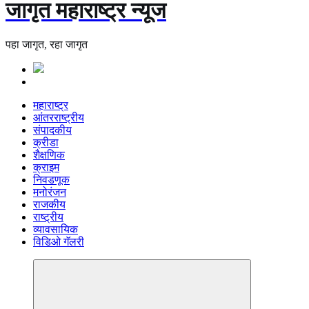
जागृत महाराष्ट्र न्यूज
पहा जागृत, रहा जागृत
महाराष्ट्र
आंतरराष्ट्रीय
संपादकीय
क्रीडा
शैक्षणिक
क्राइम
निवडणूक
मनोरंजन
राजकीय
राष्ट्रीय
व्यावसायिक
विडिओ गॅलरी