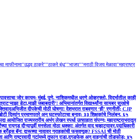
ांचा माफीनामा
"उद्धव ठाकरे"
"ठाकरे बंधू"
"भाजप"
"मराठी विजय मेळावा
"महाराष्ट्र
 पावसाचा जोर कायम; मुंबई, पुणे, नाशिकमधील धरणे ओव्हरफ्लो, विदर्भातील काही
त्राट
‘माझा डेटा,माझी जबाबदारी’! अभियानांतर्गत विद्यार्थ्यांना सायबर सुरक्षेचे
क्तिवाद
अभिजीत दीपकेची मोठी घोषणा! देशभरात राबवणार ‘ही’ रणनीती; CJP
 खोटी दिव्यांग प्रमाणपत्रे अन् घटस्फोटाचा बनाव; ३३ शिक्षकांचे निलंबन, ६५
पदा आयोजित राज्यस्तरीय अभंग लेखन स्पर्धा उत्साहात संपन्न; महाराष्ट्राभरातून
ंच्या रायगड दौऱ्यापूर्वी मनसेला मोठा धक्का! अंतर्गत वाद चव्हाट्यावर,पदाधिकारी
 ब्रँड्स बॅन! दारूच्या नावावर ग्राहकांची फसवणूक? FSSAI ची मोठी
ना आणि राष्ट्रवादी गटांमध्ये तुफान राडा,दगडफेक अन् वाहनांची तोडफोड; ४५