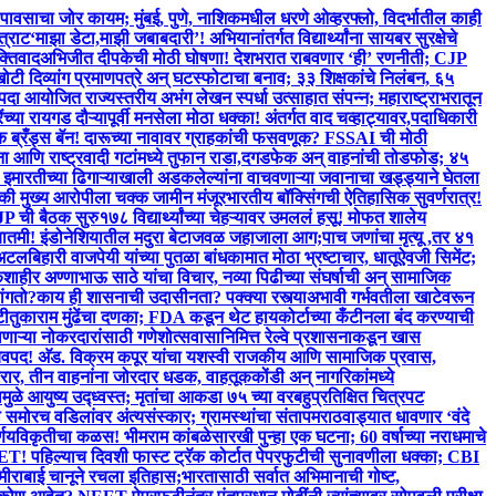
 पावसाचा जोर कायम; मुंबई, पुणे, नाशिकमधील धरणे ओव्हरफ्लो, विदर्भातील काही
त्राट
‘माझा डेटा,माझी जबाबदारी’! अभियानांतर्गत विद्यार्थ्यांना सायबर सुरक्षेचे
क्तिवाद
अभिजीत दीपकेची मोठी घोषणा! देशभरात राबवणार ‘ही’ रणनीती; CJP
 खोटी दिव्यांग प्रमाणपत्रे अन् घटस्फोटाचा बनाव; ३३ शिक्षकांचे निलंबन, ६५
पदा आयोजित राज्यस्तरीय अभंग लेखन स्पर्धा उत्साहात संपन्न; महाराष्ट्राभरातून
ंच्या रायगड दौऱ्यापूर्वी मनसेला मोठा धक्का! अंतर्गत वाद चव्हाट्यावर,पदाधिकारी
 ब्रँड्स बॅन! दारूच्या नावावर ग्राहकांची फसवणूक? FSSAI ची मोठी
ना आणि राष्ट्रवादी गटांमध्ये तुफान राडा,दगडफेक अन् वाहनांची तोडफोड; ४५
इमारतीच्या ढिगाऱ्याखाली अडकलेल्यांना वाचवणाऱ्या जवानाचा खड्ड्याने घेतला
 की मुख्य आरोपीला चक्क जामीन मंजूर
भारतीय बॉक्सिंगची ऐतिहासिक सुवर्णरात्र!
JP ची बैठक सुरु
१७८ विद्यार्थ्यांच्या चेहऱ्यावर उमललं हसू! मोफत शालेय
बातमी! इंडोनेशियातील मदुरा बेटाजवळ जहाजाला आग;पाच जणांचा मृत्यू ,तर ४१
लबिहारी वाजपेयी यांच्या पुतळा बांधकामात मोठा भ्रष्टाचार, धातूऐवजी सिमेंट;
ाहीर अण्णाभाऊ साठे यांचा विचार, नव्या पिढीच्या संघर्षाची अन् सामाजिक
ांगतो?
काय ही शासनाची उदासीनता? पक्क्या रस्त्याअभावी गर्भवतीला खाटेवरून
टी
तुकाराम मुंढेंचा दणका; FDA कडून थेट हायकोर्टाच्या कँटीनला बंद करण्याची
ाऱ्या नोकरदारांसाठी गणेशोत्सवासानिमित्त रेल्वे प्रशासनाकडून खास
हासचिवपद! अ‍ॅड. विक्रम कपूर यांचा यशस्वी राजकीय आणि सामाजिक प्रवास,
ार, तीन वाहनांना जोरदार धडक, वाहतूककोंडी अन् नागरिकांमध्ये
मुळे आयुष्य उद्ध्वस्त; मृतांचा आकडा ७५ च्या वर
बहुप्रतिक्षित चित्रपट
ा समोरच वडिलांवर अंत्यसंस्कार; ग्रामस्थांचा संताप
मराठवाड्यात धावणार ‘वंदे
्णय
विकृतीचा कळस! भीमराम कांबळेसारखी पुन्हा एक घटना; 60 वर्षाच्या नराधमाचे
! पहिल्याच दिवशी फास्ट ट्रॅक कोर्टात पेपरफुटीची सुनावणीला धक्का; CBI
 मीराबाई चानूने रचला इतिहास;भारतासाठी सर्वात अभिमानाची गोष्ट,