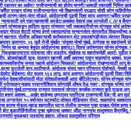
ी इन्स्टाग्रामवर मैत्री केली अन् नंतर घाटावर बोलावून केली हत्या
नंदन नीलेकणीं 
डकरी रडारवर का आहेत? राजीनाम्याची का होतेय मागणी?
आषाढी एकादशी निमित्त छावा
ी
धर्मेंद्र प्रधान यांच्या राजीनाम्यानंतर नवे शिक्षणमंत्री प्रल्हाद जोशी कोण माहितीये
डची लागण;जंतर-मंतर सोडलं, आंदोलनाची पुढची दिशा काय असणार?
धर्मेंद्र प
ा न्यायासाठी उभे राहा!
महत्त्वाची अपडेट!अख्ख्या देशाचं लक्ष लागलेली CJP व केंद्र
े यांच्याकडून आदित्य सुतार यांच्यावर नवी जबाबदारी
सोनम वांगचुक यांचं उपोष
र गोपाल शेट्टी यांच्या हस्ते रक्तदात्यांचा सन्मान
जंतर मंतरवरील विद्यार्थ्यांच
ं महागात; पोलीस अधिकाऱ्याची कर्तव्यावरून थेट उचलबांगडी
जंतर-मंतरवर विद्यार
त्यावर उतरणार; २६ जुलै रोजी मुंबईत ‘संयुक्त मोर्चा’
मुंबई, ठाणेसह या शहरांमध्ये 
 निर्णय द्या अन्यथा बेमुदत आंदोलनाचा इशारा
25 दिवस उपोषणावर सोनम वांगचुक, सरक
ची निवड
महाराष्ट्रात पावसाचा जोर वाढतोय, मुंबईसह या शहरांमध्येही अलर्ट; पुढी
र, डोळ्यांखाली सूज; सलमान खानची अशी अवस्था पाहून चाहत्यांना धक्का, सलमा
ध कायम
कॉकरोच जनता पक्षाचे आंदोलन चिघळलं? आंदोलनाला रोखण्यासाठी लागू क
र,काचा फुटलेली कार,लाठीचार्ज; आंदोलक संसद भवन परिसरात पोहोचले, नेमकी क
; कडेकोट बंदोबस्त, थेट कलम १६३ लागू; काय असणार आंदोलनाची पुढची दिशा?
शिं
ार्फत देशवासीयांसाठी मोठा संदेश
लोकशाही आता व्हेंटिलेटरवर; सोनम वांगचुक यां
ी प्रोत्साहन
‘माझ्या परवानगीशिवाय कोणतंही औषध देऊ नका’; वांगचुक यांच्या पत्
रांतीनंतर मुंबई,ठाण्यासह राज्यात पावसाचं जोरदार कमबॅक;राज्यात कुठे पाऊस अन्
्गात बसणं अशक्य…अखेर शाळेच्या छप्परावर प्लास्टिक टाकण्याची वेळ!
‘मी अन् मु
ा लग्नानंतर १५ वर्षानंतर घटस्फोट;सोशल मीडियावर पोस्ट, चाहत्यांना धक्का
तर
लकाचा हातच मोडला,महाड शहरातील घटना,पोलीस ठाण्यात गुन्हा दाखल.
गोवंश हत्या
ी बोट बुडाली
हिंगोलीला पुन्हा भूकंपाचा धक्का! औंढा नागनाथ तालुक्यात केंद्रबिंदू,
उपनगरांत मुसळधार पावसाचा इशारा, लोकल वाहतुकीवर परिणाम