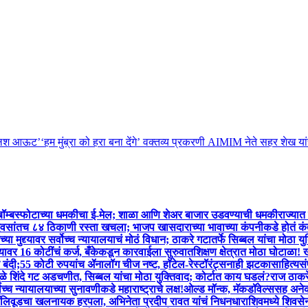
्लश आऊट’
‘हम मुंब्रा को हरा बना देंगे’ वक्तव्य प्रकरणी AIMIM नेते सहर शेख य
ंना बॉम्बस्फोटाच्या धमकीचा ई-मेल; शाळा आणि शेअर बाजार उडवण्याची धमकी
राज्यात
िवसांतच ८४ ठिकाणी रस्ता खचला; भाजप खासदाराच्या भावाच्या कंपनीकडे होतं कं
्या मुद्द्यावर सर्वोच्च न्यायालयाचं मोठं विधान; ठाकरे गटातर्फे सिब्बल यांचा मोठा यु
्यावर 16 कोटींचं कर्ज, बँकेकडून कारवाईला सुरुवात
शिक्षण क्षेत्रात मोठा घोटाळा!
ंदी;55 कोटी रुपयांच ॲनालॉग चीज नष्ट, हॉटेल-रेस्टॉरंट्सनाही झटका
साहित्यसं
मुळे शिंदे गट अडचणीत, सिब्बल यांचा मोठा युक्तिवाद; कोर्टात काय घडलं?
राज ठाकरे
च न्यायालयाच्या सुनावणीकडे महाराष्ट्राचे लक्ष!
ओल्ड मॉन्क, मॅकडॉवेल्ससह अनेक
बॉलिवूडचा खलनायक हरपला, अभिनेता प्रदीप रावत यांचं निधन
धाराशिवमध्ये शिवसे