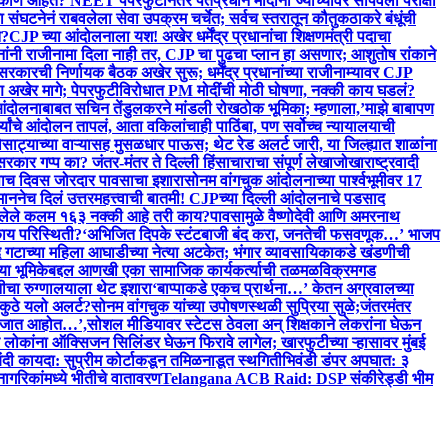
कोण आहेत? NEET पेपरफुटीनंतर पंतप्रधान मोदींनी ज्यांच्यावर सोपवली परीक्षा
 संघटनेनं राबवलेला सेवा उपक्रम चर्चेत; सर्वच स्तरातून कौतुक
ठाकरे बंधूंची
त?
CJP च्या आंदोलनाला यश! अखेर धर्मेंद्र प्रधानांचा शिक्षणमंत्री पदाचा
्रधानांनी राजीनामा दिला नाही तर, CJP चा पुढचा प्लान हा असणार; आशुतोष रांकाने
सरकारची निर्णायक बैठक अखेर सुरू; धर्मेंद्र प्रधानांच्या राजीनाम्यावर CJP
ण अखेर मागे; पेपरफुटीविरोधात PM मोदींची मोठी घोषणा, नक्की काय घडलं?
्या आंदोलनाबाबत सचिन तेंडुलकरने मांडली रोखठोक भूमिका; म्हणाला,’माझे बाबापण
्थ्यांचे आंदोलन तापलं, आता वकिलांचाही पाठिंबा, पण सर्वोच्च न्यायालयाची
सोसाट्याच्या वाऱ्यासह मुसळधार पाऊस; थेट रेड अलर्ट जारी, या जिल्ह्यात शाळांना
ार गप्प का? जंतर-मंतर ते दिल्ली हिंसाचाराचा संपूर्ण लेखाजोखा
राष्ट्रवादी
ल पाच दिवस जोरदार पावसाचा इशारा
सोनम वांगचुक आंदोलनाच्या पार्श्वभूमीवर 17
ननेच दिलं उत्तर
महत्त्वाची बातमी! CJPच्या दिल्ली आंदोलनाचे पडसाद
ेलेले कलम १६३ नक्की आहे तरी काय?
पावसामुळे वैष्णोदेवी आणि अमरनाथ
ाय परिस्थिती?
‘अभिजित दिपके स्टंटबाजी बंद करा, जनतेची फसवणूक…’ भाजप
दे गटाच्या महिला आघाडीच्या नेत्या अटकेत; भंगार व्यावसायिकाकडे खंडणीची
च्या भूमिकेबद्दल आणखी एका सामाजिक कार्यकर्त्याची तळमळ
विक्रमगड
नीचा रुग्णालयाला थेट इशारा
‘बाप्पाकडे एकच प्रार्थना…’ केतन अग्रवालच्या
 कुठे यलो अलर्ट?
सोनम वांगचुक यांच्या उपोषणस्थळी सुप्रिया सुळे;जंतरमंतर
लं जात आहोत…’,सोशल मीडियावर स्टेटस ठेवला अन् शिक्षकाने लेकरांना घेऊन
 लोकांना ऑक्सिजन सिलिंडर घेऊन फिरावे लागेल; खारफुटीच्या ऱ्हासावर मुंबई
 बंदी कायदा: सुप्रीम कोर्टाकडून तमिळनाडूत स्थगिती
भिवंडी डंपर अपघात: ३
 नागरिकांमध्ये भीतीचे वातावरण
Telangana ACB Raid: DSP संकीरेड्डी भीम