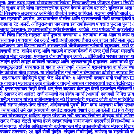
 चुना; असा उघड झाला घोटाळा
महापालिकेचा निष्काळजीपणा जीवावर बेतला! भिवंडी 
ल सुभाष पगारे यांचा मास्टरस्ट्रोक!ड्रग्ज केसचे फासेच पलटले; युक्तिवाद असा
टी निवडणूक लढवणार? अभिजीत दीपकेने स्पष्ट सांगितलं; पुढच्या रणनितीसाठी C
नेबाबत महत्त्वाची अपडेट! अपघातानंतर पोलीस आणि प्रशासनाची मोठी कारवाई
मोठी 
िल्ह्यांना रेट अलर्ट, अतिमुसळधार पावसाचा इशारा
पहिल्याच पावसात फुटला फुगा! अट
जागृत देवस्थान; श्रावणाआधीच श्रीवर्धनमधील ‘जावेळे’ गाव पर्यटकांनी बहरलं
लोकश
ण्याची चिंता मिटली;शहराला पाणीपुरवठा करणाऱ्या ७ तलावांचा ताजा अहवाल काय स
ासनाकडून पावसाचा रेड अलर्ट जारी,एनडीआरएफ तैनात अन् शाळा-कॉलेजला सुट्
ू, अनेकजण जण ढिगाऱ्याखाली अडकल्याची भीती
चाकरमान्यांसाठी खुशखबर! गावी जाण
ा जेवणाची ताट ,शालेय वस्तू आणि खाऊचे वाटप
कार्यकर्ता ते उत्तर मुंबई जिल्हा म
मोठा खुलासा, म्हणाल्या दोन वर्षांपासून त्याचे …
डोंबिवलीत भरधाव कारचा थर
लाईन हजेरी लावून कर्मचारी गायब
पूर आणि भूस्खलनामुळे हाहाकार! आसाममध्ये पुरा
ोषणा
मृत्यूनंतरही मरणयातना! गावात स्मशानभूमी नसल्याने ग्रामपंचायत कार्यालयाच्य
 कोर्टाचा मोठा झटका, या लोकांवरील गुन्हे मागे न घेण्याबाबत कोर्टाचा स्पष्टच निर
र! एसआयआर मोहीमेमुळे पुन्हा ‘वेट अँड वॉच’; ४ ऑगस्टची मतदार यादी स्थगित
NEET
लक वादातून मुलाकडून आई-वडिलांवर चाकूने सपासप वार
भारताची स्टार वेटलिफ्टर
ी इन्स्टाग्रामवर मैत्री केली अन् नंतर घाटावर बोलावून केली हत्या
नंदन नीलेकणीं 
डकरी रडारवर का आहेत? राजीनाम्याची का होतेय मागणी?
आषाढी एकादशी निमित्त छावा
ी
धर्मेंद्र प्रधान यांच्या राजीनाम्यानंतर नवे शिक्षणमंत्री प्रल्हाद जोशी कोण माहितीये
डची लागण;जंतर-मंतर सोडलं, आंदोलनाची पुढची दिशा काय असणार?
धर्मेंद्र प
ा न्यायासाठी उभे राहा!
महत्त्वाची अपडेट!अख्ख्या देशाचं लक्ष लागलेली CJP व केंद्र
े यांच्याकडून आदित्य सुतार यांच्यावर नवी जबाबदारी
सोनम वांगचुक यांचं उपोष
र गोपाल शेट्टी यांच्या हस्ते रक्तदात्यांचा सन्मान
जंतर मंतरवरील विद्यार्थ्यांच
ं महागात; पोलीस अधिकाऱ्याची कर्तव्यावरून थेट उचलबांगडी
जंतर-मंतरवर विद्यार
त्यावर उतरणार; २६ जुलै रोजी मुंबईत ‘संयुक्त मोर्चा’
मुंबई, ठाणेसह या शहरांमध्ये 