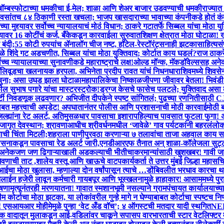
ंना बॉम्बस्फोटाच्या धमकीचा ई-मेल; शाळा आणि शेअर बाजार उडवण्याची धमकी
राज्यात
िवसांतच ८४ ठिकाणी रस्ता खचला; भाजप खासदाराच्या भावाच्या कंपनीकडे होतं कं
्या मुद्द्यावर सर्वोच्च न्यायालयाचं मोठं विधान; ठाकरे गटातर्फे सिब्बल यांचा मोठा यु
्यावर 16 कोटींचं कर्ज, बँकेकडून कारवाईला सुरुवात
शिक्षण क्षेत्रात मोठा घोटाळा!
ंदी;55 कोटी रुपयांच ॲनालॉग चीज नष्ट, हॉटेल-रेस्टॉरंट्सनाही झटका
साहित्यसं
मुळे शिंदे गट अडचणीत, सिब्बल यांचा मोठा युक्तिवाद; कोर्टात काय घडलं?
राज ठाकरे
च न्यायालयाच्या सुनावणीकडे महाराष्ट्राचे लक्ष!
ओल्ड मॉन्क, मॅकडॉवेल्ससह अनेक
बॉलिवूडचा खलनायक हरपला, अभिनेता प्रदीप रावत यांचं निधन
धाराशिवमध्ये शिवसे
 चुना; असा उघड झाला घोटाळा
महापालिकेचा निष्काळजीपणा जीवावर बेतला! भिवंडी 
ल सुभाष पगारे यांचा मास्टरस्ट्रोक!ड्रग्ज केसचे फासेच पलटले; युक्तिवाद असा
टी निवडणूक लढवणार? अभिजीत दीपकेने स्पष्ट सांगितलं; पुढच्या रणनितीसाठी C
नेबाबत महत्त्वाची अपडेट! अपघातानंतर पोलीस आणि प्रशासनाची मोठी कारवाई
मोठी 
िल्ह्यांना रेट अलर्ट, अतिमुसळधार पावसाचा इशारा
पहिल्याच पावसात फुटला फुगा! अट
जागृत देवस्थान; श्रावणाआधीच श्रीवर्धनमधील ‘जावेळे’ गाव पर्यटकांनी बहरलं
लोकश
ण्याची चिंता मिटली;शहराला पाणीपुरवठा करणाऱ्या ७ तलावांचा ताजा अहवाल काय स
ासनाकडून पावसाचा रेड अलर्ट जारी,एनडीआरएफ तैनात अन् शाळा-कॉलेजला सुट्
ू, अनेकजण जण ढिगाऱ्याखाली अडकल्याची भीती
चाकरमान्यांसाठी खुशखबर! गावी जाण
ा जेवणाची ताट ,शालेय वस्तू आणि खाऊचे वाटप
कार्यकर्ता ते उत्तर मुंबई जिल्हा म
मोठा खुलासा, म्हणाल्या दोन वर्षांपासून त्याचे …
डोंबिवलीत भरधाव कारचा थर
लाईन हजेरी लावून कर्मचारी गायब
पूर आणि भूस्खलनामुळे हाहाकार! आसाममध्ये पुरा
ोषणा
मृत्यूनंतरही मरणयातना! गावात स्मशानभूमी नसल्याने ग्रामपंचायत कार्यालयाच्य
 कोर्टाचा मोठा झटका, या लोकांवरील गुन्हे मागे न घेण्याबाबत कोर्टाचा स्पष्टच निर
र! एसआयआर मोहीमेमुळे पुन्हा ‘वेट अँड वॉच’; ४ ऑगस्टची मतदार यादी स्थगित
NEET
लक वादातून मुलाकडून आई-वडिलांवर चाकूने सपासप वार
भारताची स्टार वेटलिफ्टर