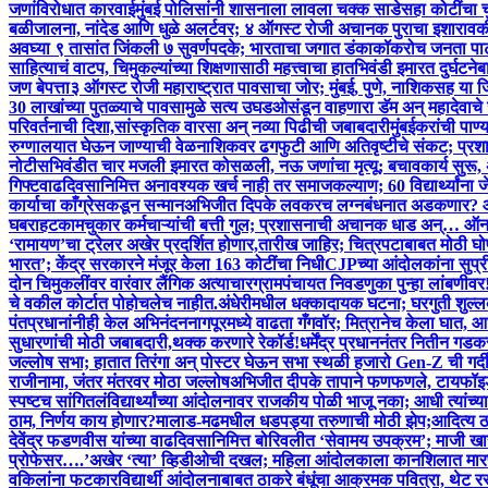
जणांविरोधात कारवाई
मुंबई पोलिसांनी शासनाला लावला चक्क साडेसहा कोटींचा
बळी
जालना, नांदेड आणि धुळे अलर्टवर; ४ ऑगस्ट रोजी अचानक पुराचा इशारा
वकी
अवघ्या ९ तासांत जिंकली ७ सुवर्णपदके; भारताचा जगात डंका
कॉकरोच जनता पार्
साहित्याचं वाटप, चिमुकल्यांच्या शिक्षणासाठी महत्त्वाचा हात
भिवंडी इमारत दुर्घट
जण बेपत्ता
३ ऑगस्ट रोजी महाराष्ट्रात पावसाचा जोर; मुंबई, पुणे, नाशिकसह या ज
30 लाखांच्या पुतळ्याचे पावसामुळे सत्य उघड
ओसंडून वाहणारा डॅम अन् महादेवाचे 
परिवर्तनाची दिशा,सांस्कृतिक वारसा अन् नव्या पिढीची जबाबदारी
मुंबईकरांची पा
रुग्णालयात घेऊन जाण्याची वेळ
नाशिकवर ढगफुटी आणि अतिवृष्टीचे संकट; प्रश
नोटीस
भिवंडीत चार मजली इमारत कोसळली, नऊ जणांचा मृत्यू; बचावकार्य सुर
गिफ्ट
वाढदिवसानिमित्त अनावश्यक खर्च नाही तर समाजकल्याण; 60 विद्यार्थ्यांन
कार्याचा काँग्रेसकडून सन्मान
अभिजीत दिपके लवकरच लग्नबंधनात अडकणार? आईचा 
घबराहट
कामचुकार कर्मचाऱ्यांची बत्ती गुल; प्रशासनाची अचानक धाड अन्… ऑन
‘रामायण’चा ट्रेलर अखेर प्रदर्शित होणार,तारीख जाहिर; चित्रपटाबाबत मोठी घ
भारत’; केंद्र सरकारने मंजूर केला 163 कोटींचा निधी
CJPच्या आंदोलकांना सुप्रीम
दोन चिमुकलींवर वारंवार लैंगिक अत्याचार
ग्रामपंचायत निवडणुका पुन्हा लांबणीव
चे वकील कोर्टात पोहोचलेच नाहीत.
अंधेरीमधील धक्कादायक घटना; घरगुती शुल्
पंतप्रधानांनीही केल अभिनंदन
नागपूरमध्ये वाढता गँगवॉर; मित्रानेच केला घात, आध
सुधारणांची मोठी जबाबदारी,थक्क करणारे रेकॉर्ड!
धर्मेंद्र प्रधाननंतर नितीन ग
जल्लोष सभा; हातात तिरंगा अन् पोस्टर घेऊन सभा स्थळी हजारो Gen-Z ची गर्द
राजीनामा, जंतर मंतरवर मोठा जल्लोष
अभिजीत दीपके तापाने फणफणले, टायफॉइ
स्पष्टच सांगितलं
विद्यार्थ्यांच्या आंदोलनावर राजकीय पोळी भाजू नका; आधी त्यांच्य
ठाम, निर्णय काय होणार?
मालाड-मढमधील धडपड्या तरुणाची मोठी झेप;आदित्य ठाकर
देवेंद्र फडणवीस यांच्या वाढदिवसानिमित्त बोरिवलीत ‘सेवामय उपक्रम’; माजी खासदा
प्रोफेसर….’
अखेर ‘त्या’ व्हिडीओची दखल; महिला आंदोलकाला कानशि‍लात मारण
वकिलांना फटकार
विद्यार्थी आंदोलनाबाबत ठाकरे बंधूंचा आक्रमक पवित्रा, थेट रस्