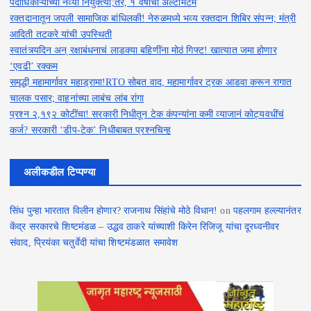
पदाधिकाऱ्यांच्या नव्या नियुक्त्या;तर, १ वर्षाचा अल्टीमेटम
रक्तदानातून जपली सामाजिक बांधिलकी! नेरुळमध्ये भव्य रक्तदान शिबिर संपन्न; मंत्री
आदिती तटकरे यांची उपस्थिती
स्वातंत्र्यदिन अन् रक्षाबंधनाचं लाडक्या बहि‍णींना मोठं गिफ्ट! खात्यात जमा होणार
‘एवढी’ रक्कम
समृद्धी महामार्गावर महाड्रामा!RTO सोबत वाद, महामार्गावर ट्रक आडवा करून रागात
चालक पसार; वाहनांच्या लाबंच लांब रांगा
प्रश्न २,१९२ कोटींचा! सरकारी निधीतून टेक कंपन्यांना कमी व्याजानं कोट्यवधींचं
कर्ज? सरकारी ‘डीप-टेक’ निधीबाबत प्रश्नचिन्ह
अलीकडील टिप्पण्या
सिंध पुन्हा भारतात विलीन होणार? राजनाथ सिंहांचे मोठे विधान!
on
पहलगाम हल्ल्यानंतर
केंद्र सरकारचे शिष्टमंडळ – उद्धव ठाकरे यांच्याशी किरेन रिजिजू यांचा दूरध्वनीवर
संवाद, प्रियंका चतुर्वेदी यांचा शिष्टमंडळात समावेश