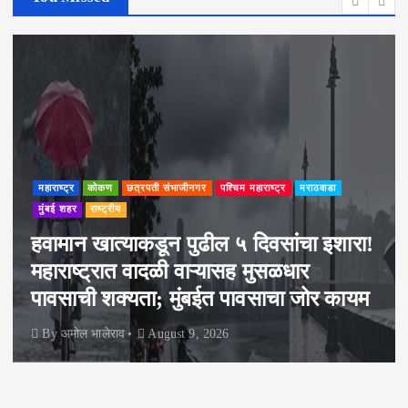
महाराष्ट्र
कोकण
छत्रपती संभाजीनगर
पश्चिम महाराष्ट्र
मराठवाडा
मुंबई शहर
राष्ट्रीय
हवामान खात्याकडून पुढील ५ दिवसांचा इशारा!
महाराष्ट्रात वादळी वाऱ्यासह मुसळधार
पावसाची शक्यता; मुंबईत पावसाचा जोर कायम
By
अमोल भालेराव
August 9, 2026