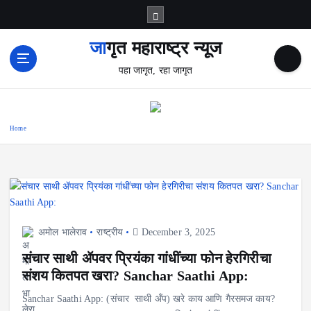
S
k
i
जागृत महाराष्ट्र न्यूज
p
पहा जागृत, रहा जागृत
t
o
c
o
Home
n
t
e
n
t
अमोल भालेराव
राष्ट्रीय
December 3, 2025
संचार साथी ॲपवर प्रियंका गांधींच्या फोन हेरगिरीचा
संशय कितपत खरा? Sanchar Saathi App:
Sanchar Saathi App: (संचार साथी अँप) खरे काय आणि गैरसमज काय?