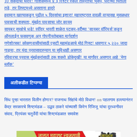
10 सेकंदांचा थरार! नाशिकमध्ये ४.३ रिश्टर स्केल तीव्रतेचा भूकंप, घराच्या भिंतीला
तडे, तर लिफ्टमध्ये असताना हादरे
हवामान खात्याकडून पुढील ५ दिवसांचा इशारा! महाराष्ट्रात वादळी वाऱ्यासह मुसळधार
पावसाची शक्यता; मुंबईत पावसाचा जोर कायम
सायबर सुरक्षेचे धडे! रवींद्र भारती शाळेत पटकर-वर्दैच्या ‘सायबर वॉरियर्स’कडून
ऑनलाईन फसवणूक अन् गोपनीयतेबाबत मार्गदर्शन
गणेशोत्सव! कोकणवासीयांसाठी एसटी महामंडळाचे मोठं गिफ्ट! धावणार ५,२२० जादा
गाड्या; तर यंदा प्रवासादरम्यान या सुविधाही असणार
रविवारचा प्रवास मुंबईकरांसाठी ठरू शकते डोकेदुखी! या मार्गांवर असणार आहे ‘मेगा
ब्लॉक’
अलीकडील टिप्पण्या
सिंध पुन्हा भारतात विलीन होणार? राजनाथ सिंहांचे मोठे विधान!
on
पहलगाम हल्ल्यानंतर
केंद्र सरकारचे शिष्टमंडळ – उद्धव ठाकरे यांच्याशी किरेन रिजिजू यांचा दूरध्वनीवर
संवाद, प्रियंका चतुर्वेदी यांचा शिष्टमंडळात समावेश