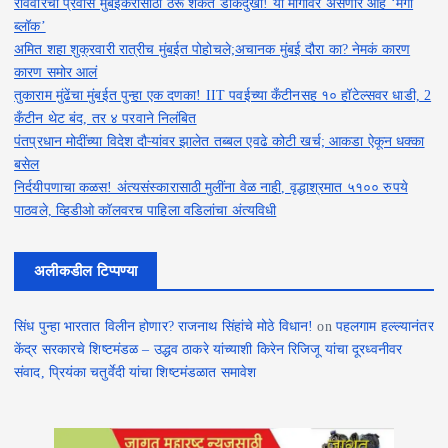
रविवारचा प्रवास मुंबईकरांसाठी ठरू शकते डोकेदुखी! या मार्गांवर असणार आहे ‘मेगा
ब्लॉक’
अमित शहा शुक्रवारी रात्रीच मुंबईत पोहोचले;अचानक मुंबई दौरा का? नेमकं कारण
कारण समोर आलं
तुकाराम मुंढेंचा मुंबईत पुन्हा एक दणका! IIT पवईच्या कँटीनसह १० हॉटेल्सवर धाडी, 2
कँटीन थेट बंद, तर ४ परवाने निलंबित
पंतप्रधान मोदींच्या विदेश दौऱ्यांवर झालेत तब्बल एवढे कोटी खर्च; आकडा ऐकून धक्का
बसेल
निर्दयीपणाचा कळस! अंत्यसंस्कारासाठी मुलींना वेळ नाही, वृद्धाश्रमात ५१०० रुपये
पाठवले, व्हिडीओ कॉलवरच पाहिला वडिलांचा अंत्यविधी
अलीकडील टिप्पण्या
सिंध पुन्हा भारतात विलीन होणार? राजनाथ सिंहांचे मोठे विधान!
on
पहलगाम हल्ल्यानंतर
केंद्र सरकारचे शिष्टमंडळ – उद्धव ठाकरे यांच्याशी किरेन रिजिजू यांचा दूरध्वनीवर
संवाद, प्रियंका चतुर्वेदी यांचा शिष्टमंडळात समावेश