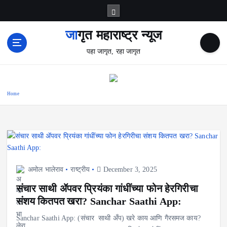
S
k
i
जागृत महाराष्ट्र न्यूज
p
पहा जागृत, रहा जागृत
t
o
c
o
Home
n
t
e
n
t
अमोल भालेराव
राष्ट्रीय
December 3, 2025
संचार साथी ॲपवर प्रियंका गांधींच्या फोन हेरगिरीचा
संशय कितपत खरा? Sanchar Saathi App:
Sanchar Saathi App: (संचार साथी अँप) खरे काय आणि गैरसमज काय?