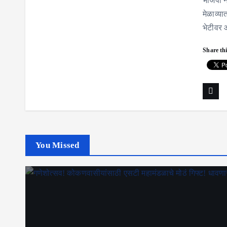
भाजपा ने
मेळाव्या
भेटीवर 
Share thi
You Missed