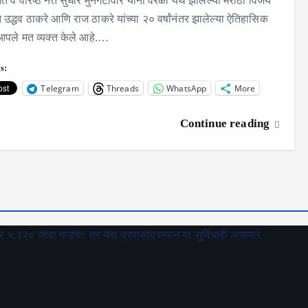
ते व वरिष्ठ नेते सुधीर मुनगंटीवार यांनी वरळी येथे झालेल्या मराठी विजय
त उद्धव ठाकरे आणि राज ठाकरे यांच्या २० वर्षांनंतर झालेल्या ऐतिहासिक
आपले मत व्यक्त केले आहे.…
s:
Telegram
Threads
WhatsApp
More
Continue reading