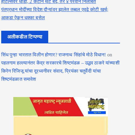
हॉटेल्सवर धाडी, 2 कँटीन थेट बंद, तर ४ परवाने निलंबित
पंतप्रधान मोदींच्या विदेश दौऱ्यांवर झालेत तब्बल एवढे कोटी खर्च;
आकडा ऐकून धक्का बसेल
अलीकडील टिप्पण्या
सिंध पुन्हा भारतात विलीन होणार? राजनाथ सिंहांचे मोठे विधान!
on
पहलगाम हल्ल्यानंतर केंद्र सरकारचे शिष्टमंडळ – उद्धव ठाकरे यांच्याशी
किरेन रिजिजू यांचा दूरध्वनीवर संवाद, प्रियंका चतुर्वेदी यांचा
शिष्टमंडळात समावेश