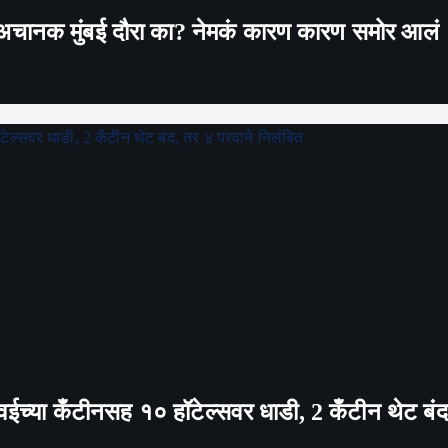
े;अचानक मुंबई दौरा का? नेमकं कारण कारण समोर आलं
T पवईच्या कँटीनसह १० हॉटेल्सवर धाडी, 2 कँटीन थेट बं