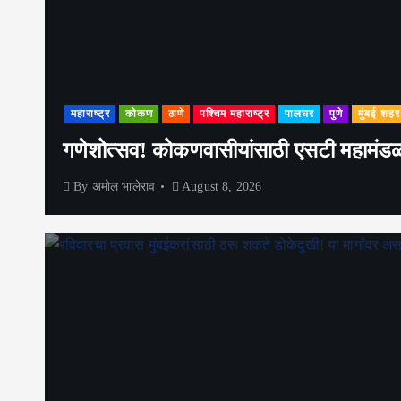
महाराष्ट्र
कोकण
ठाणे
पश्चिम महाराष्ट्र
पालघर
पुणे
मुंबई शहर
गणेशोत्सव! कोकणवासीयांसाठी एसटी महामंडळाच
By
अमोल भालेराव
August 8, 2026