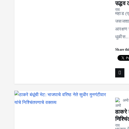
उद्धव ठ
महाड (प
जसजशा ज
आरक्षण 
धुळीस
Share thi
अमो
ठाकरे ब
निश्चि