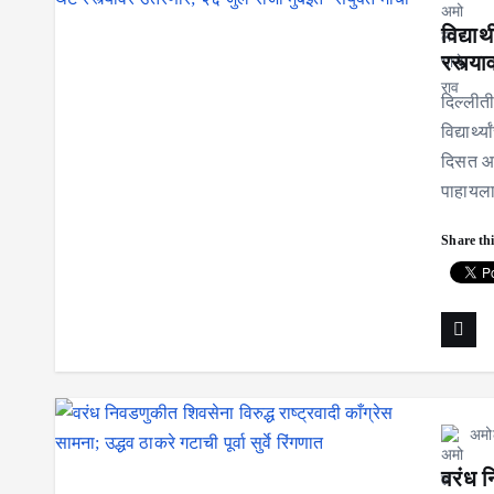
विद्या
रस्त्य
दिल्लीती
विद्यार्
दिसत आह
पाहायला
Share thi
अमो
वरंध न