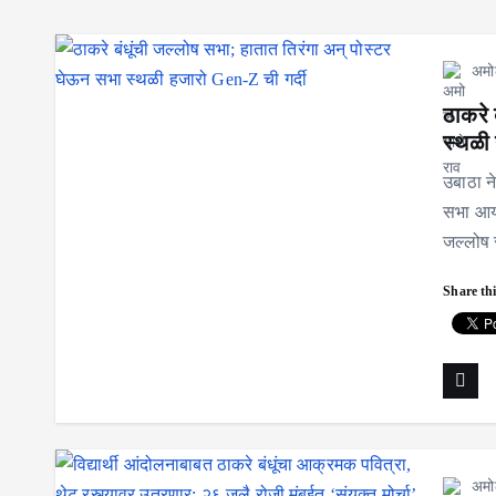
अमो
ठाकरे 
स्थळी 
उबाठा न
सभा आयो
जल्लोष
Share thi
अमो