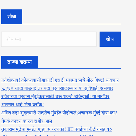
शोधा
शोधा
ताज्या बातम्या
गणेशोत्सव! कोकणवासीयांसाठी एसटी महामंडळाचे मोठं गिफ्ट! धावणार
५,२२० जादा गाड्या; तर यंदा प्रवासादरम्यान या सुविधाही असणार
रविवारचा प्रवास मुंबईकरांसाठी ठरू शकते डोकेदुखी! या मार्गांवर
असणार आहे ‘मेगा ब्लॉक’
अमित शहा शुक्रवारी रात्रीच मुंबईत पोहोचले;अचानक मुंबई दौरा का?
नेमकं कारण कारण समोर आलं
तुकाराम मुंढेंचा मुंबईत पुन्हा एक दणका! IIT पवईच्या कँटीनसह १०