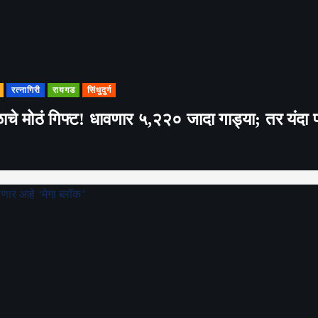
रत्नागिरी
रायगड
सिंधुदुर्ग
े मोठं गिफ्ट! धावणार ५,२२० जादा गाड्या; तर यंदा 