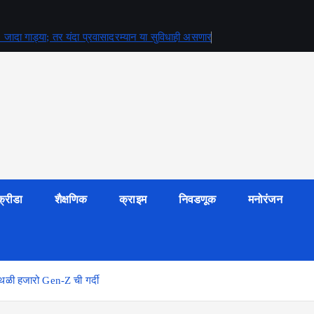
जादा गाड्या; तर यंदा प्रवासादरम्यान या सुविधाही असणार
क्रीडा
शैक्षणिक
क्राइम
निवडणूक
मनोरंजन
्थळी हजारो Gen-Z ची गर्दी