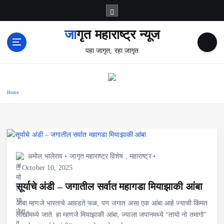
S
k
i
जागृत महाराष्ट्र न्यूज
p
पहा जागृत, रहा जागृत
t
o
c
o
Home
n
t
e
n
t
अमोल भालेराव
जागृत महाराष्ट्र विशेष
,
महाराष्ट्र
October 10, 2025
सूर्याचे अंडी – जगातील सर्वात महागडा मियाझाकी आंबा
आंबा म्हणजे भारताचे आवडते फळ, पण जगात असा एक आंबा आहे ज्याची किंमत
लाखोंमध्ये जाते. हा म्हणजे मियाझाकी आंबा, ज्याला जपानमध्ये “तायो नो तमागो”