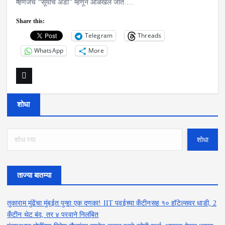
म्हणजेच “सूर्याचे अंडी” म्हणून ओळखले जाते.…
Share this:
Telegram
Threads
WhatsApp
More
शोधा
शोधा
ताज्या बातम्या
तुकाराम मुंढेंचा मुंबईत पुन्हा एक दणका! IIT पवईच्या कँटीनसह १० हॉटेल्सवर धाडी, 2
कँटीन थेट बंद, तर ४ परवाने निलंबित