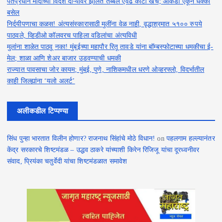
पंतप्रधान मोदींच्या विदेश दौऱ्यांवर झालेत तब्बल एवढे कोटी खर्च; आकडा ऐकून धक्का
बसेल
निर्दयीपणाचा कळस! अंत्यसंस्कारासाठी मुलींना वेळ नाही, वृद्धाश्रमात ५१०० रुपये
पाठवले, व्हिडीओ कॉलवरच पाहिला वडिलांचा अंत्यविधी
मुलांना शाळेत पाठवू नका! मुंबईच्या महापौर रितू तावडे यांना बॉम्बस्फोटाच्या धमकीचा ई-
मेल; शाळा आणि शेअर बाजार उडवण्याची धमकी
राज्यात पावसाचा जोर कायम; मुंबई, पुणे, नाशिकमधील धरणे ओव्हरफ्लो, विदर्भातील
काही जिल्ह्यांना ‘यलो अलर्ट’
अलीकडील टिप्पण्या
सिंध पुन्हा भारतात विलीन होणार? राजनाथ सिंहांचे मोठे विधान!
on
पहलगाम हल्ल्यानंतर
केंद्र सरकारचे शिष्टमंडळ – उद्धव ठाकरे यांच्याशी किरेन रिजिजू यांचा दूरध्वनीवर
संवाद, प्रियंका चतुर्वेदी यांचा शिष्टमंडळात समावेश