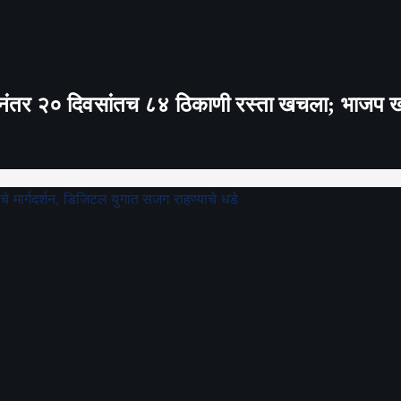
ानंतर २० दिवसांतच ८४ ठिकाणी रस्ता खचला; भाजप खासद