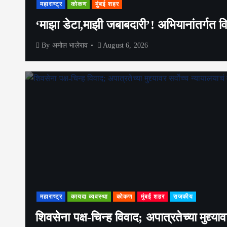
महाराष्ट्र
कोकण
मुंबई शहर
‘माझा डेटा,माझी जबाबदारी’! अभियानांतर्गत विद्
By
अमोल भालेराव
August 6, 2026
महाराष्ट्र
कायदा व्यवस्था
कोकण
मुंबई शहर
राजकीय
शिवसेना पक्ष-चिन्ह विवाद; अपात्रतेच्या मुद्द्या