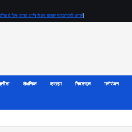
्या धमकीचा ई-मेल; शाळा आणि शेअर बाजार उडवण्याची धमकी
क्रीडा
शैक्षणिक
क्राइम
निवडणूक
मनोरंजन