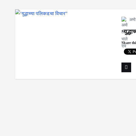
अमो
‘युद्ध
Share thi