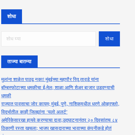
शोधा
शोधा
ताज्या बातम्या
मुलांना शाळेत पाठवू नका! मुंबईच्या महापौर रितू तावडे यांना
बॉम्बस्फोटाच्या धमकीचा ई-मेल; शाळा आणि शेअर बाजार उडवण्याची
धमकी
राज्यात पावसाचा जोर कायम; मुंबई, पुणे, नाशिकमधील धरणे ओव्हरफ्लो,
विदर्भातील काही जिल्ह्यांना ‘यलो अलर्ट’
अमेरिकेसारखा हायवे करण्याचा दावा,उद्घाटनानंतर २० दिवसांतच ८४
ठिकाणी रस्ता खचला; भाजप खासदाराच्या भावाच्या कंपनीकडे होतं