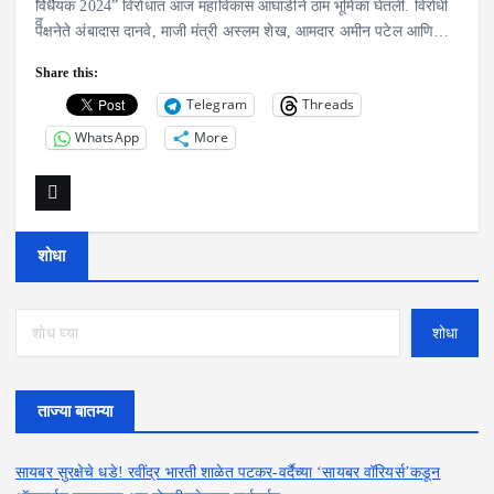
विधेयक 2024” विरोधात आज महाविकास आघाडीने ठाम भूमिका घेतली. विरोधी
पक्षनेते अंबादास दानवे, माजी मंत्री अस्लम शेख, आमदार अमीन पटेल आणि…
Share this:
Telegram
Threads
WhatsApp
More
शोधा
शोधा
ताज्या बातम्या
सायबर सुरक्षेचे धडे! रवींद्र भारती शाळेत पटकर-वर्दैच्या ‘सायबर वॉरियर्स’कडून