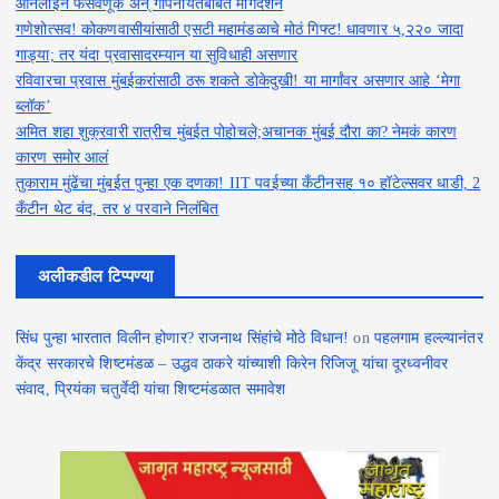
ऑनलाईन फसवणूक अन् गोपनीयतेबाबत मार्गदर्शन
गणेशोत्सव! कोकणवासीयांसाठी एसटी महामंडळाचे मोठं गिफ्ट! धावणार ५,२२० जादा
गाड्या; तर यंदा प्रवासादरम्यान या सुविधाही असणार
रविवारचा प्रवास मुंबईकरांसाठी ठरू शकते डोकेदुखी! या मार्गांवर असणार आहे ‘मेगा
ब्लॉक’
अमित शहा शुक्रवारी रात्रीच मुंबईत पोहोचले;अचानक मुंबई दौरा का? नेमकं कारण
कारण समोर आलं
तुकाराम मुंढेंचा मुंबईत पुन्हा एक दणका! IIT पवईच्या कँटीनसह १० हॉटेल्सवर धाडी, 2
कँटीन थेट बंद, तर ४ परवाने निलंबित
अलीकडील टिप्पण्या
सिंध पुन्हा भारतात विलीन होणार? राजनाथ सिंहांचे मोठे विधान!
on
पहलगाम हल्ल्यानंतर
केंद्र सरकारचे शिष्टमंडळ – उद्धव ठाकरे यांच्याशी किरेन रिजिजू यांचा दूरध्वनीवर
संवाद, प्रियंका चतुर्वेदी यांचा शिष्टमंडळात समावेश