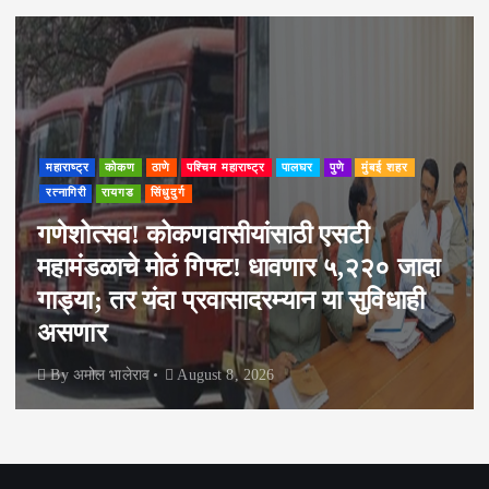
महाराष्ट्र
कोकण
ठाणे
पश्चिम महाराष्ट्र
पालघर
पुणे
मुंबई शहर
रत्नागिरी
रायगड
सिंधुदुर्ग
गणेशोत्सव! कोकणवासीयांसाठी एसटी
महामंडळाचे मोठं गिफ्ट! धावणार ५,२२० जादा
गाड्या; तर यंदा प्रवासादरम्यान या सुविधाही
असणार
By
अमोल भालेराव
August 8, 2026