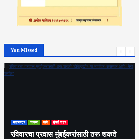
You Missed
्ट्र
कोकण
ठाणे
मुंबई शहर
महाराष्
वारचा प्रवास मुंबईकरांसाठी ठरू शकते
अमित