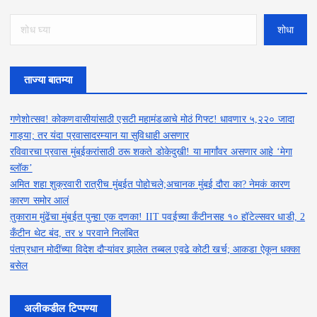
s
शोधा
t
s
ताज्या बातम्या
p
गणेशोत्सव! कोकणवासीयांसाठी एसटी महामंडळाचे मोठं गिफ्ट! धावणार ५,२२० जादा
a
गाड्या; तर यंदा प्रवासादरम्यान या सुविधाही असणार
रविवारचा प्रवास मुंबईकरांसाठी ठरू शकते डोकेदुखी! या मार्गांवर असणार आहे ‘मेगा
g
ब्लॉक’
i
अमित शहा शुक्रवारी रात्रीच मुंबईत पोहोचले;अचानक मुंबई दौरा का? नेमकं कारण
कारण समोर आलं
n
तुकाराम मुंढेंचा मुंबईत पुन्हा एक दणका! IIT पवईच्या कँटीनसह १० हॉटेल्सवर धाडी, 2
कँटीन थेट बंद, तर ४ परवाने निलंबित
a
पंतप्रधान मोदींच्या विदेश दौऱ्यांवर झालेत तब्बल एवढे कोटी खर्च; आकडा ऐकून धक्का
बसेल
t
i
अलीकडील टिप्पण्या