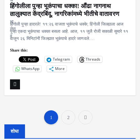
हिंगोलीला पुन्हा भूकंपाचा धक्का! औंढा नागनाथ
तालुक्यात केंद्रबिंदू, नागरिकांमध्ये भीतीचे वातावरण
हिंगोली पुन्हा हादरले! ११:२६ वाजता भूकंपाचे धक्के; हिंगोली जिल्ह्याला आज
पुन्हा एकदा भूकंपाचा धक्का बसला आहे. आज, ११ जुलै रोजी सकाळी सुमारे ११
वाजून २६ मिनिटांनी जिल्ह्यात भूकंपाचे हादरे जाणवले.…
Share this:
Telegram
Threads
WhatsApp
More
1
2
P
शोधा
o