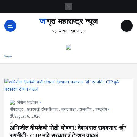
S
k
i
जागृत महाराष्ट्र न्यूज
p
पहा जागृत, रहा जागृत
t
o
c
o
Home
n
t
e
n
t
अमोल भालेराव
महाराष्ट्र
,
छत्रपती संभाजीनगर
,
मराठवाडा
,
राजकीय
,
राष्ट्रीय
August 6, 2026
अभिजीत दीपकेची मोठी घोषणा! देशभरात राबवणार ‘ही’
रणनीती; CJP मुळे सरकारचं टेन्शन वाढलं