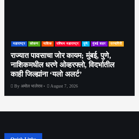
महाराष्ट्र
कोकण
नाशिक
पश्चिम महाराष्ट्र
पुणे
मुंबई शहर
रत्नागिरी
राज्यात पावसाचा जोर कायम; मुंबई, पुणे,
नाशिकमधील धरणे ओव्हरफ्लो, विदर्भातील
काही जिल्ह्यांना ‘यलो अलर्ट’
By
अमोल भालेराव
August 7, 2026