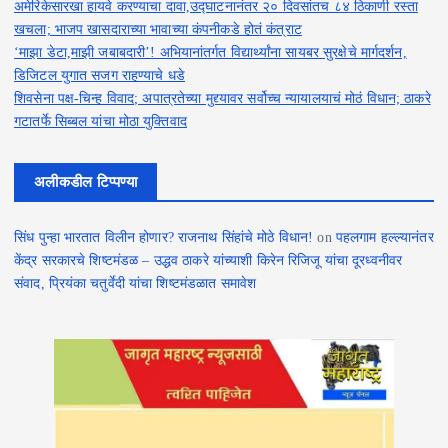
i
अमेरिकेसारखा हायवे करण्याचा दावा,उद्घाटनानंतर २० दिवसांतच ८४ ठिकाणी रस्ता
खचला; भाजप खासदाराच्या भावाच्या कंपनीकडे होतं कंत्राट
n
‘माझा डेटा,माझी जबाबदारी’! अभियानांतर्गत विद्यार्थ्यांना सायबर सुरक्षेचे मार्गदर्शन,
डिजिटल युगात सजग राहण्याचे धडे
a
शिवसेना पक्ष-चिन्ह विवाद; अपात्रतेच्या मुद्द्यावर सर्वोच्च न्यायालयाचं मोठं विधान; ठाकरे
गटातर्फे सिब्बल यांचा मोठा युक्तिवाद
t
i
अलीकडील टिप्पण्या
o
सिंध पुन्हा भारतात विलीन होणार? राजनाथ सिंहांचे मोठे विधान!
on
पहलगाम हल्ल्यानंतर
n
केंद्र सरकारचे शिष्टमंडळ – उद्धव ठाकरे यांच्याशी किरेन रिजिजू यांचा दूरध्वनीवर
संवाद, प्रियंका चतुर्वेदी यांचा शिष्टमंडळात समावेश