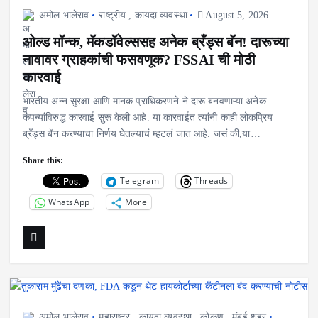
अमोल भालेराव
राष्ट्रीय
,
कायदा व्यवस्था
August 5, 2026
ओल्ड मॉन्क, मॅकडॉवेल्ससह अनेक ब्रँड्स बॅन! दारूच्या
नावावर ग्राहकांची फसवणूक? FSSAI ची मोठी
कारवाई
भारतीय अन्न सुरक्षा आणि मानक प्राधिकरणने ने दारू बनवणाऱ्या अनेक
कंपन्यांविरुद्ध कारवाई सुरू केली आहे. या कारवाईत त्यांनी काही लोकप्रिय
ब्रँड्स बॅन करण्याचा निर्णय घेतल्याचं म्हटलं जात आहे. जसं की,या…
Share this:
Telegram
Threads
WhatsApp
More
अमोल भालेराव
महाराष्ट्र
,
कायदा व्यवस्था
,
कोकण
,
मुंबई शहर