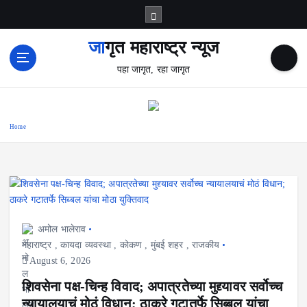
S
k
i
जागृत महाराष्ट्र न्यूज
p
पहा जागृत, रहा जागृत
t
o
c
o
Home
n
t
e
n
t
अमोल भालेराव
महाराष्ट्र
,
कायदा व्यवस्था
,
कोकण
,
मुंबई शहर
,
राजकीय
August 6, 2026
शिवसेना पक्ष-चिन्ह विवाद; अपात्रतेच्या मुद्द्यावर सर्वोच्च
न्यायालयाचं मोठं विधान; ठाकरे गटातर्फे सिब्बल यांचा