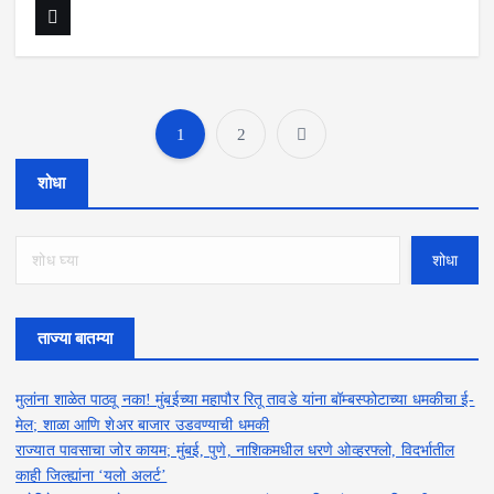
1
2
P
शोधा
o
s
शोधा
t
s
ताज्या बातम्या
p
मुलांना शाळेत पाठवू नका! मुंबईच्या महापौर रितू तावडे यांना बॉम्बस्फोटाच्या धमकीचा ई-
a
मेल; शाळा आणि शेअर बाजार उडवण्याची धमकी
राज्यात पावसाचा जोर कायम; मुंबई, पुणे, नाशिकमधील धरणे ओव्हरफ्लो, विदर्भातील
g
काही जिल्ह्यांना ‘यलो अलर्ट’