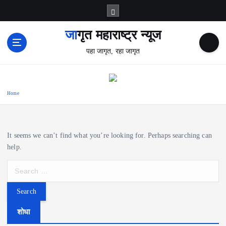
S
k
i
जागृत महाराष्ट्र न्यूज
p
पहा जागृत, रहा जागृत
t
o
c
o
Home
n
t
e
n
It seems we can’t find what you’re looking for. Perhaps searching can
t
help.
S
e
a
r
c
शोधा
h