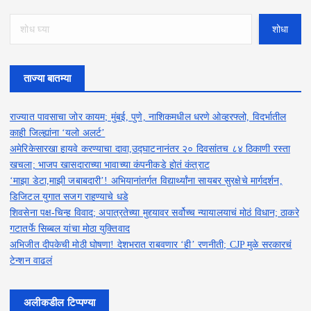
f
o
शोधा
r
:
ताज्या बातम्या
राज्यात पावसाचा जोर कायम; मुंबई, पुणे, नाशिकमधील धरणे ओव्हरफ्लो, विदर्भातील
काही जिल्ह्यांना ‘यलो अलर्ट’
अमेरिकेसारखा हायवे करण्याचा दावा,उद्घाटनानंतर २० दिवसांतच ८४ ठिकाणी रस्ता
खचला; भाजप खासदाराच्या भावाच्या कंपनीकडे होतं कंत्राट
‘माझा डेटा,माझी जबाबदारी’! अभियानांतर्गत विद्यार्थ्यांना सायबर सुरक्षेचे मार्गदर्शन,
डिजिटल युगात सजग राहण्याचे धडे
शिवसेना पक्ष-चिन्ह विवाद; अपात्रतेच्या मुद्द्यावर सर्वोच्च न्यायालयाचं मोठं विधान; ठाकरे
गटातर्फे सिब्बल यांचा मोठा युक्तिवाद
अभिजीत दीपकेची मोठी घोषणा! देशभरात राबवणार ‘ही’ रणनीती; CJP मुळे सरकारचं
टेन्शन वाढलं
अलीकडील टिप्पण्या