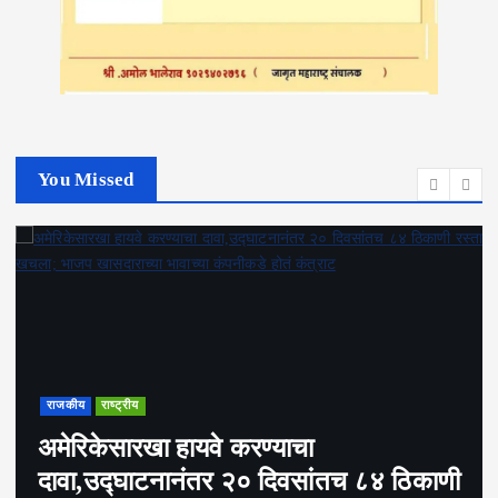
You Missed
राजकीय
राष्ट्रीय
अमेरिकेसारखा हायवे करण्याचा
दावा,उद्घाटनानंतर २० दिवसांतच ८४ ठिकाणी