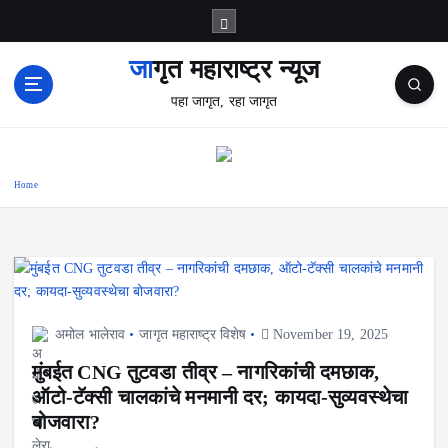
S
k
i
जागृत महाराष्ट्र न्यूज
p
पहा जागृत, रहा जागृत
t
o
c
o
Home
n
t
e
n
t
अमोल भालेराव
जागृत महाराष्ट्र विशेष
November 19, 2025
मुंबईत CNG तुटवडा तीव्र – नागरिकांची दमछाक,
ऑटो-टॅक्सी चालकांचे मनमानी दर; कायदा-सुव्यवस्थेचा
बोजवारा?