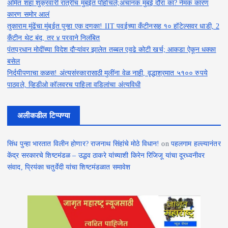
अमित शहा शुक्रवारी रात्रीच मुंबईत पोहोचले;अचानक मुंबई दौरा का? नेमकं कारण
कारण समोर आलं
तुकाराम मुंढेंचा मुंबईत पुन्हा एक दणका! IIT पवईच्या कँटीनसह १० हॉटेल्सवर धाडी, 2
कँटीन थेट बंद, तर ४ परवाने निलंबित
पंतप्रधान मोदींच्या विदेश दौऱ्यांवर झालेत तब्बल एवढे कोटी खर्च; आकडा ऐकून धक्का
बसेल
निर्दयीपणाचा कळस! अंत्यसंस्कारासाठी मुलींना वेळ नाही, वृद्धाश्रमात ५१०० रुपये
पाठवले, व्हिडीओ कॉलवरच पाहिला वडिलांचा अंत्यविधी
अलीकडील टिप्पण्या
सिंध पुन्हा भारतात विलीन होणार? राजनाथ सिंहांचे मोठे विधान!
on
पहलगाम हल्ल्यानंतर
केंद्र सरकारचे शिष्टमंडळ – उद्धव ठाकरे यांच्याशी किरेन रिजिजू यांचा दूरध्वनीवर
संवाद, प्रियंका चतुर्वेदी यांचा शिष्टमंडळात समावेश