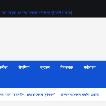
जादा गाड्या; तर यंदा प्रवासादरम्यान या सुविधाही असणार
क्रीडा
शैक्षणिक
क्राइम
निवडणूक
मनोरंजन
ळी शरद पवार, फडणवीस, अदाणी एकाच फ्रेममध्ये — राज्यात राजकीय चर्चांना उधाण!