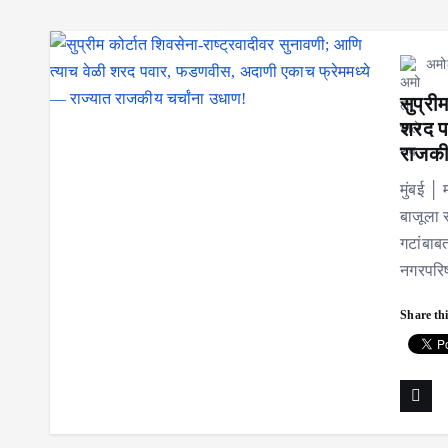
अमो
सुप्री
शरद प
राजकीय
मुंबई │
बाजूला स
गटांबाब
नगरपरि
Share thi