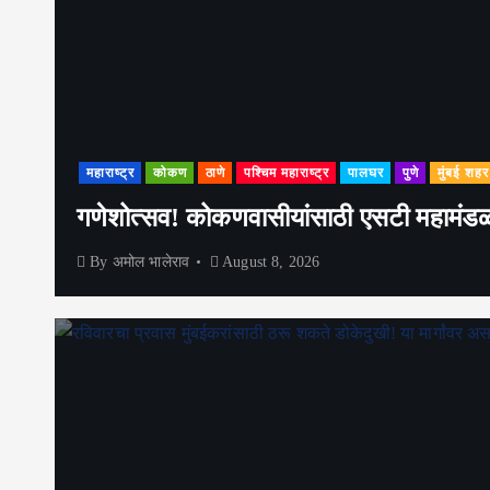
महाराष्ट्र
कोकण
ठाणे
पश्चिम महाराष्ट्र
पालघर
पुणे
मुंबई शहर
गणेशोत्सव! कोकणवासीयांसाठी एसटी महामंडळाच
By
अमोल भालेराव
August 8, 2026