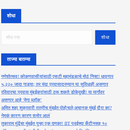
शोधा
शोधा
ताज्या बातम्या
गणेशोत्सव! कोकणवासीयांसाठी एसटी महामंडळाचे मोठं गिफ्ट! धावणार
५,२२० जादा गाड्या; तर यंदा प्रवासादरम्यान या सुविधाही असणार
रविवारचा प्रवास मुंबईकरांसाठी ठरू शकते डोकेदुखी! या मार्गांवर
असणार आहे ‘मेगा ब्लॉक’
अमित शहा शुक्रवारी रात्रीच मुंबईत पोहोचले;अचानक मुंबई दौरा का?
नेमकं कारण कारण समोर आलं
तुकाराम मुंढेंचा मुंबईत पुन्हा एक दणका! IIT पवईच्या कँटीनसह १०