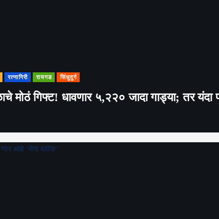
रत्नागिरी
रायगड
सिंधुदुर्ग
े मोठं गिफ्ट! धावणार ५,२२० जादा गाड्या; तर यंदा 