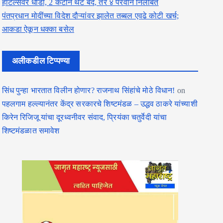
हॉटेल्सवर धाडी, 2 कँटीन थेट बंद, तर ४ परवाने निलंबित
पंतप्रधान मोदींच्या विदेश दौऱ्यांवर झालेत तब्बल एवढे कोटी खर्च;
आकडा ऐकून धक्का बसेल
अलीकडील टिप्पण्या
सिंध पुन्हा भारतात विलीन होणार? राजनाथ सिंहांचे मोठे विधान!
on
पहलगाम हल्ल्यानंतर केंद्र सरकारचे शिष्टमंडळ – उद्धव ठाकरे यांच्याशी
किरेन रिजिजू यांचा दूरध्वनीवर संवाद, प्रियंका चतुर्वेदी यांचा
शिष्टमंडळात समावेश