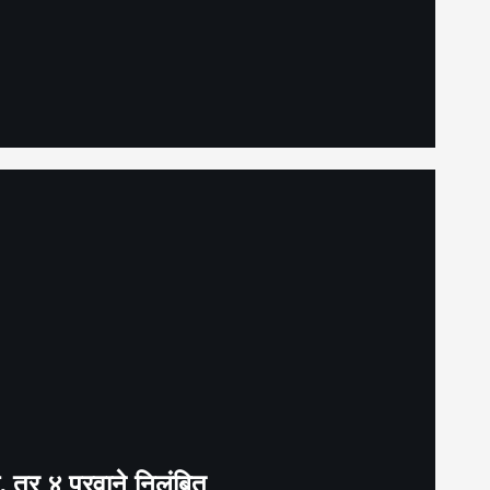
द, तर ४ परवाने निलंबित