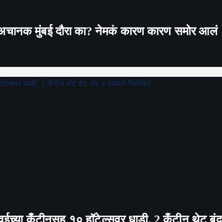
े;अचानक मुंबई दौरा का? नेमकं कारण कारण समोर आलं
T पवईच्या कँटीनसह १० हॉटेल्सवर धाडी, 2 कँटीन थेट बं