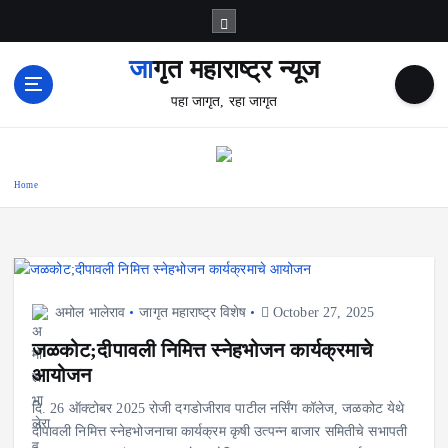
S
k
i
जागृत महाराष्ट्र न्यूज
p
पहा जागृत, रहा जागृत
t
o
c
o
Home
n
t
e
n
t
अमोल भालेराव
जागृत महाराष्ट्र विशेष
October 27, 2025
जळकोट;दीपावली निमित्त स्नेहभोजन कार्यक्रमाचे
आयोजन
दि. 26 ऑक्टोबर 2025 रोजी दगडोजीराव पाटील नर्सिंग कॉलेज, जळकोट येथे
दीपावली निमित्त स्नेहभोजनाचा कार्यक्रम कृषी उत्पन्न बाजार समितीचे सभापती