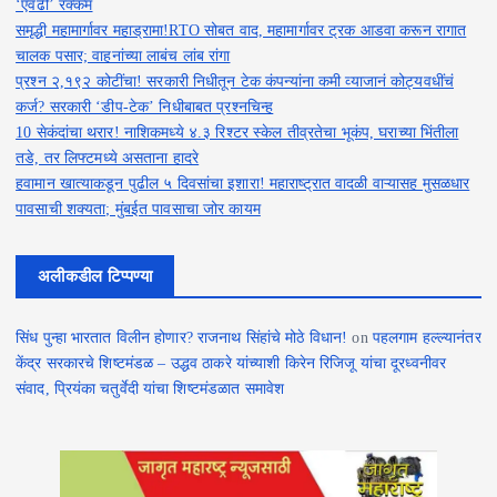
‘एवढी’ रक्कम
समृद्धी महामार्गावर महाड्रामा!RTO सोबत वाद, महामार्गावर ट्रक आडवा करून रागात
चालक पसार; वाहनांच्या लाबंच लांब रांगा
प्रश्न २,१९२ कोटींचा! सरकारी निधीतून टेक कंपन्यांना कमी व्याजानं कोट्यवधींचं
कर्ज? सरकारी ‘डीप-टेक’ निधीबाबत प्रश्नचिन्ह
10 सेकंदांचा थरार! नाशिकमध्ये ४.३ रिश्टर स्केल तीव्रतेचा भूकंप, घराच्या भिंतीला
तडे, तर लिफ्टमध्ये असताना हादरे
हवामान खात्याकडून पुढील ५ दिवसांचा इशारा! महाराष्ट्रात वादळी वाऱ्यासह मुसळधार
पावसाची शक्यता; मुंबईत पावसाचा जोर कायम
अलीकडील टिप्पण्या
सिंध पुन्हा भारतात विलीन होणार? राजनाथ सिंहांचे मोठे विधान!
on
पहलगाम हल्ल्यानंतर
केंद्र सरकारचे शिष्टमंडळ – उद्धव ठाकरे यांच्याशी किरेन रिजिजू यांचा दूरध्वनीवर
संवाद, प्रियंका चतुर्वेदी यांचा शिष्टमंडळात समावेश