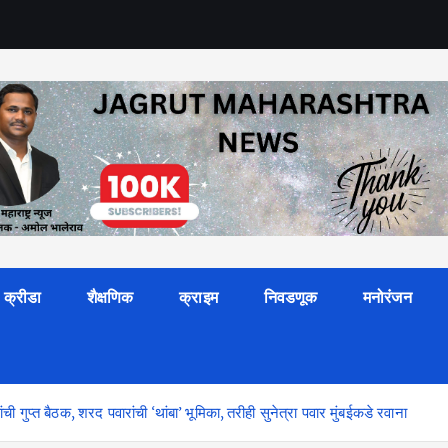
क्रीडा
शैक्षणिक
क्राइम
निवडणूक
मनोरंजन
ुप्त बैठक, शरद पवारांची ‘थांबा’ भूमिका, तरीही सुनेत्रा पवार मुंबईकडे रवाना