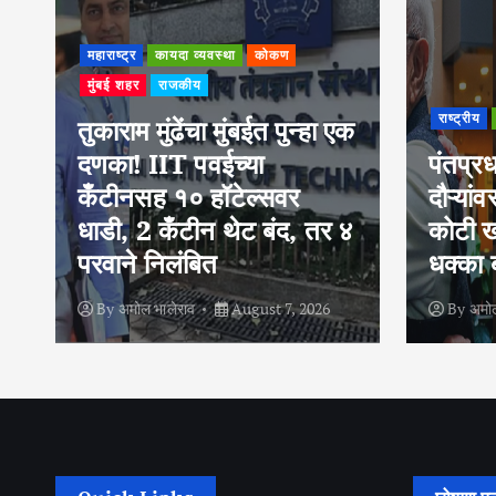
राष्ट्रीय
राष्ट्रीय
आंतरराष्ट्रीय
राजकीय
क
निर्दय
पंतप्रधान मोदींच्या विदेश
अंत्यसं
दौऱ्यांवर झालेत तब्बल एवढे
नाही, व
४
कोटी खर्च; आकडा ऐकून
पाठवले
धक्का बसेल
पाहिला 
By
अमोल भालेराव
August 7, 2026
By
अमोल