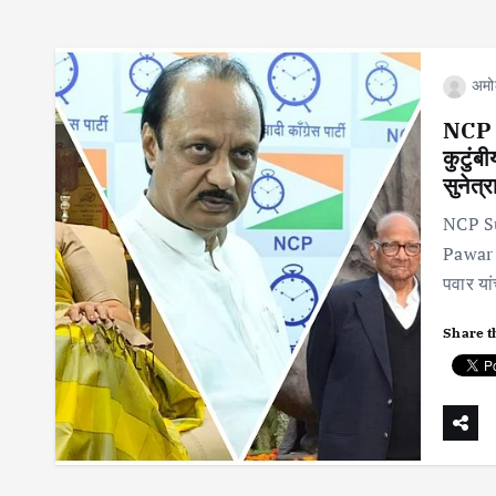
अमो
NCP S
कुटुंब
सुनेत्
NCP Su
Pawar 
पवार या
Share t