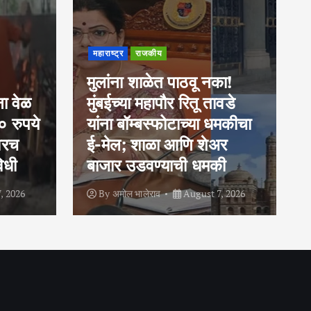
महाराष्ट्र
कोकण
नाशिक
पश्चिम महाराष्ट्र
पुणे
मुंबई शहर
रत्नागिरी
का!
वडे
राज्यात पावसाचा जोर कायम;
धमकीचा
मुंबई, पुणे, नाशिकमधील धरणे
अर
ओव्हरफ्लो, विदर्भातील काही
ी
जिल्ह्यांना ‘यलो अलर्ट’
, 2026
By
अमोल भालेराव
August 7, 2026