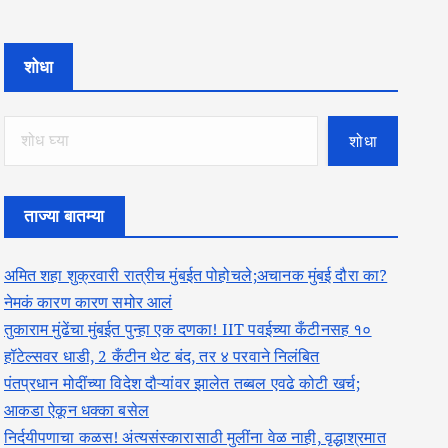
शोधा
शोधा
ताज्या बातम्या
अमित शहा शुक्रवारी रात्रीच मुंबईत पोहोचले;अचानक मुंबई दौरा का?
नेमकं कारण कारण समोर आलं
तुकाराम मुंढेंचा मुंबईत पुन्हा एक दणका! IIT पवईच्या कँटीनसह १०
हॉटेल्सवर धाडी, 2 कँटीन थेट बंद, तर ४ परवाने निलंबित
पंतप्रधान मोदींच्या विदेश दौऱ्यांवर झालेत तब्बल एवढे कोटी खर्च;
आकडा ऐकून धक्का बसेल
निर्दयीपणाचा कळस! अंत्यसंस्कारासाठी मुलींना वेळ नाही, वृद्धाश्रमात