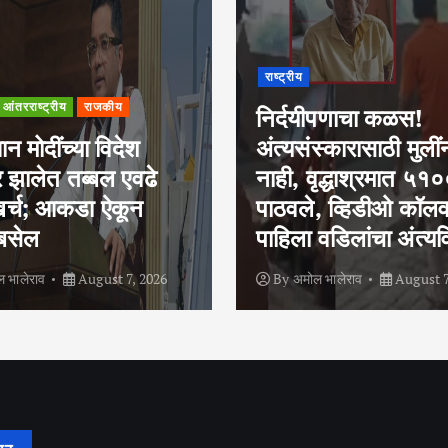
महाराष्ट्र
राजकीय
ीपणाचा कळस!
मुलांना शाळेत पाठवू न
स्कारासाठी मुलींना वेळ
मुंबईच्या महापौर रितू ता
ृद्धाश्रमात ५१०० रुपये
यांना बॉम्बस्फोटाच्या 
, व्हिडीओ कॉलवरच
ई-मेल; शाळा आणि शे
वडिलांचा अंत्यविधी
बाजार उडवण्याची धमक
 भालेराव
August 7, 2026
By
अमोल भालेराव
August 7